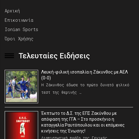
Αρχική
Επικοινωνία
Ionian Sports
Όροι Χρήσης
Τελευταίες Ειδήσεις
Λευκή-φιλική ισοπαλία η Ζάκυνθος με ΑΕΛ
(0-0)
Η Ζάκυνθος έδωσε το πρώτο δυνατό φιλικό
τεστ της θερινής …
Έκπτωτο το Δ.Σ. της ΕΠΣ Ζακύνθου με
απόφαση της ΓΓΑ – Στο προσκήνιο η
καταγγελία Ραυτόπουλου και οι επόμενες
κινήσεις της Ένωσης!
Διαπιστωτική πράξη της Γενικής