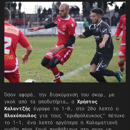
Όσον αφορά, την διακύμανση του σκορ, με
γκολ από τα αποδυτήρια… ο
Χρήστος
Καλαντζής
έγραψε το 1-0, στο 20ο λεπτό ο
Βλαχόπουλος
για τους “ερυθρόλευκους” πέτυχε
το 1-1, ένα λεπτό αργότερα η Καλαματιανή
ομάδα πήρε ξανά προβάδισμα στο σκορ με