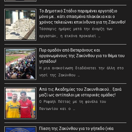
Το Δημοτικό Στάδιο παραμένει εργοτάξιο
μόνο με… κάτι σπασμένα πλακάκια και ο
χρόνος τελειώνει επικίνδυνα για τη Ζάκυνθο!
Τέσσερις ημέρες μετά την έναρξη των
εργασιών, η εικόνα προκαλεί …
Πυρ ομαδόν από Βετεράνους και
οργανωμένους της Ζακύνθου για το θέμα του
γηπέδου!
Η μια ανακοίνωση διαδέχεται την άλλη στο
νησί της Ζακύνθου …
Από τις Ακαδημίες του Ζακυνθιακού… ξανά
μαζί ως αντίπαλοι με ιστορικές ομάδες!
Ο Ραφαήλ Πέττας με τη φανέλα του
Πανιωνίου και ο …
Πίεση της Ζακύνθου για το γήπεδο (νέα