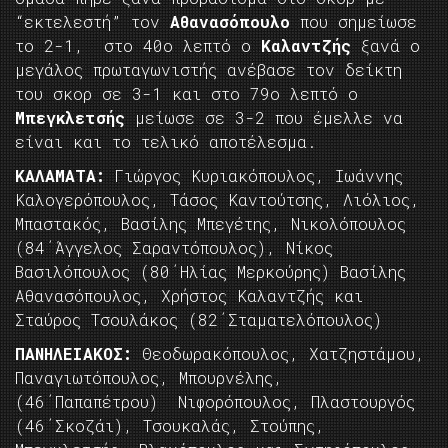
“εκτελεστή” τον
Αθανασόπουλο
που σημείωσε
το 2-1, στο 40ο λεπτό ο
Καλαντζής
ξανά ο
μεγάλος πρωταγωνιστής ανέβασε τον δείκτη
του σκορ σε 3-1 και στο 79ο λεπτό ο
Μπεγκλετσής
μείωσε σε 3-2 που έμελλε να
είναι και το τελικό αποτέλεσμα.
ΚΑΛΑΜΑΤΑ:
Γιώργος Κυριακόπουλος, Ιωάννης
Καλογερόπουλος, Τάσος Καντούτσης, Λιόλιος,
Μπαστακός, Βασίλης Μπεγέτης, Νικολόπουλος
(84΄Άγγελος Σαραντόπουλος), Νίκος
Βασιλόπουλος (80΄Ηλίας Μερκούρης) Βασίλης
Αθανασόπουλος, Χρήστος Καλαντζής και
Σταύρος Τσουλάκος (82΄Σταματελόπουλος)
ΠΑΝΗΛΕΙΑΚΟΣ:
Θεοδωρακόπουλος, Χατζηστάμου,
Παναγιωτόπουλος, Μπουρνέλης,
(46΄Παπαπέτρου) Νιφορόπουλος, Πλαστουργός
(46΄Σκοζάι), Τσουκαλάς, Στούπης,