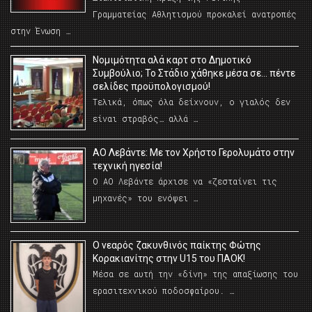
Γραμματείας Αθλητισμού προκαλεί ανατροπές
στην Ένωση …
Νομιμότητα αλά καρτ στο Δημοτικό
Συμβούλιο; Το Στάδιο χάθηκε μέσα σε… πέντε
σελίδες προϋπολογισμού!
Τελικά, όπως όλα δείχνουν, ο γιαλός δεν
είναι στραβός… αλλά …
ΑΟ Λεβάντε: Με τον Χρήστο Γερολυμάτο στην
τεχνική ηγεσία!
Ο ΑΟ Λεβάντε άρχισε να «ζεσταίνει τις
μηχανές» του ενόψει …
O νεαρός ζακυνθινός παίκτης Φώτης
Κορακιανίτης στην U15 του ΠΑΟΚ!
Μέσα σε αυτή την «δίνη» της απαξίωσης του
ερασιτεχνικού ποδοσφαίρου. …