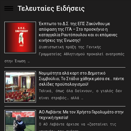
Τελευταίες Ειδήσεις
Έκπτωτο το Δ.Σ. της ΕΠΣ Ζακύνθου με
απόφαση της ΓΓΑ – Στο προσκήνιο η
καταγγελία Ραυτόπουλου και οι επόμενες
κινήσεις της Ένωσης!
Διαπιστωτική πράξη της Γενικής
Γραμματείας Αθλητισμού προκαλεί ανατροπές
στην Ένωση …
Νομιμότητα αλά καρτ στο Δημοτικό
Συμβούλιο; Το Στάδιο χάθηκε μέσα σε… πέντε
σελίδες προϋπολογισμού!
Τελικά, όπως όλα δείχνουν, ο γιαλός δεν
είναι στραβός… αλλά …
ΑΟ Λεβάντε: Με τον Χρήστο Γερολυμάτο στην
τεχνική ηγεσία!
Ο ΑΟ Λεβάντε άρχισε να «ζεσταίνει τις