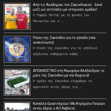
Από τις Ακαδημίες του Ζακυνθιακού… ξανά
μαζί ως αντίπαλοι με ιστορικές ομάδες!
Ο Ραφαήλ Πέττας με τη φανέλα του
Πανιωνίου και ο …
Πίεση της Ζακύνθου για το γήπεδο (νέα
ανακοίνωση)
Η πίεση της Ζακύνθου για το γηπεδικο
αυξάνεται καθημερινά καθώς …
AΠΟΚΛΕΙΣΤΙΚΟ στη Λεωφόρο Αλεξάνδρας το
ματς της Ζακύνθου με την Κηφισιά!
Η ομάδα της Ζακύνθου κληρώθηκε να
αγωνιστεί εντός έδρας για …
Κύπελλο Ερασιτεχνών: Με Ατρόμητο Πατρών
εντός έδρας ο ΑΟ Λεβάντε