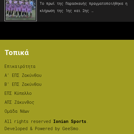
Το πρωί της Παρασκευής πραγματοποιήθηκε η
κλήρωση της 1ης και 2ης …
Τοπικά
Επικαιρότητα
A’ ΕΠΣ Ζακύνθου
B’ ΕΠΣ Ζακύνθου
ΕΠΣ Κύπελλο
ΑΠΣ Ζάκυνθος
Ομάδα Νέων
All rights reserved
Ionian Sports
.
Developed & Powered by
GeeSmo
.