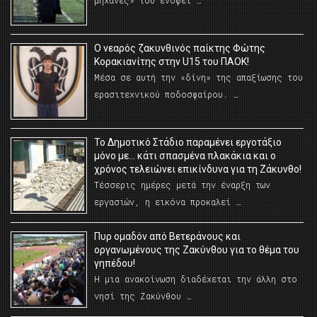
μηχανές» του ενόψει …
O νεαρός ζακυνθινός παίκτης Φώτης
Κορακιανίτης στην U15 του ΠΑΟΚ!
Μέσα σε αυτή την «δίνη» της απαξίωσης του
ερασιτεχνικού ποδοσφαίρου. …
Το Δημοτικό Στάδιο παραμένει εργοτάξιο
μόνο με… κάτι σπασμένα πλακάκια και ο
χρόνος τελειώνει επικίνδυνα για τη Ζάκυνθο!
Τέσσερις ημέρες μετά την έναρξη των
εργασιών, η εικόνα προκαλεί …
Πυρ ομαδόν από Βετεράνους και
οργανωμένους της Ζακύνθου για το θέμα του
γηπέδου!
Η μια ανακοίνωση διαδέχεται την άλλη στο
νησί της Ζακύνθου …