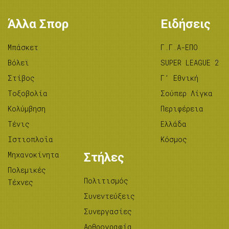
Άλλα Σπορ
Ειδήσεις
Μπάσκετ
Γ.Γ.Α-ΕΠΟ
Βόλεϊ
SUPER LEAGUE 2
Στίβος
Γ’ Εθνική
Tοξοβολία
Σούπερ Λίγκα
Κολύμβηση
Περιφέρεια
Τένις
Ελλάδα
Ιστιοπλοΐα
Κόσμος
Μηχανοκίνητα
Στήλες
Πολεμικές
Πολιτισμός
Τέχνες
Συνεντεύξεις
Συνεργασίες
Αρθρογραφία