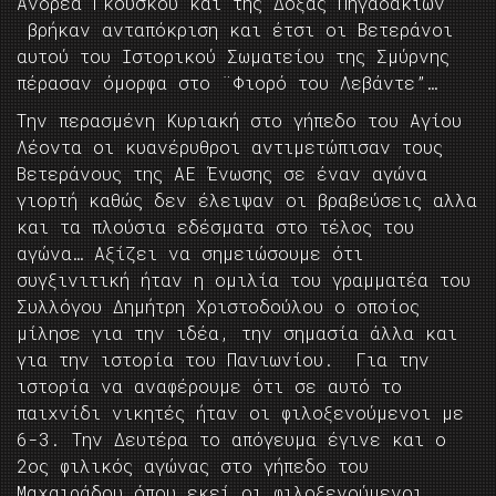
Ανδρέα Γκούσκου και της Δόξας Πηγαδακίων
βρήκαν ανταπόκριση και έτσι οι Βετεράνοι
αυτού του Ιστορικού Σωματείου της Σμύρνης
πέρασαν όμορφα στο ¨Φιορό του Λεβάντε”…
Την περασμένη Κυριακή στο γήπεδο του Αγίου
Λέοντα οι κυανέρυθροι αντιμετώπισαν τους
Βετεράνους της ΑΕ Ένωσης σε έναν αγώνα
γιορτή καθώς δεν έλειψαν οι βραβεύσεις αλλα
και τα πλούσια εδέσματα στο τέλος του
αγώνα… Αξίζει να σημειώσουμε ότι
συγξινιτική ήταν η ομιλία του γραμματέα του
Συλλόγου Δημήτρη Χριστοδούλου ο οποίος
μίλησε για την ιδέα, την σημασία άλλα και
για την ιστορία του Πανιωνίου. Για την
ιστορία να αναφέρουμε ότι σε αυτό το
παιχνίδι νικητές ήταν οι φιλοξενούμενοι με
6-3. Την Δευτέρα το απόγευμα έγινε και ο
2ος φιλικός αγώνας στο γήπεδο του
Μαχαιράδου όπου εκεί οι φιλοξενούμενοι