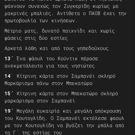
ψάχνουν συνεχώς τον Ζυγκερίδη κυρίως με
μακρινές μπαλιές. Αντίθετα ο ΠΑΟΒ έχει την
πρωτοβουλία των κινήσεων.
Μέτριο ματς, δυνατό παιχνίδι και χωρίς
φάσεις στις δύο εστίες
Αρκετά λάθη και από τους γηπεδούχους
13΄
Ένα φάουλ του Κούντικ πέρασε
ανεκμετάλευτο για τους νησιώτες
14
΄ Κίτρινη κάρτα στον Σαμπανέϊ σκληρό
Μαρκάρισμα πάνω στον Μπεκατώρο
15΄
Κίτρινη κάρτα στον Μπεκατώρο σκληρό
μαρκάρισμα στον Σαμπανέϊ
19΄
Μεγάλη ευκαιρία και μεγάλη απόκρουση
του Κουτογλίδη. Ο Σαμπανέϊ εκτέλεσε φαουλ
με τον Κουτογλίδη να βγάζει την μπάλα από
το Γ΄ της εστίας του