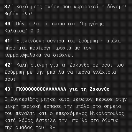
37΄
Κακό ματς πλέον που κυριαρχεί η δύναμη!
Μηδέν όλα!
40΄
Πέντε λεπτά ακόμα στο “Γρηγόρης
Καλάκος” 0-0
41΄
Επικίνδυνη σέντρα του Σούρμπη η μπάλα
πήρε μια περίεργη τροχιά με τον
τερματοφύλακα να διώχνει
42΄
Καλή στιγμή για τη Ζάκυνθο σε σουτ του
Σούρμπη με την μπα΄λα να περνά ελάχιστα
άουτ!
43΄ ΓΚΟΟΟΟΟΟΟΟΛΛΛΛΛΛΛ για τη Ζάκυνθο
Ο Ζυγκερίδης μπήκε κατά μέτωπον πέρασε στην
μικρή περιοχή έσπασε την μπάλα στο σημείο
του πέναλτι και ο επερχόμενος Νικολόπουλος
κατά λάθος έστειλε την μπα΄λα στα δίχτυα
της ομάδας του! 0-1