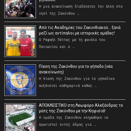
Η μια ανακοίνωση διαδέχεται την άλλη στο
νησί της Ζακύνθου …
Από τις Ακαδημίες του Ζακυνθιακού… ξανά
μαζί ως αντίπαλοι με ιστορικές ομάδες!
Ο Ραφαήλ Πέττας με τη φανέλα του
Πανιωνίου και ο …
Πίεση της Ζακύνθου για το γήπεδο (νέα
ανακοίνωση)
Η πίεση της Ζακύνθου για το γηπεδικο
αυξάνεται καθημερινά καθώς …
AΠΟΚΛΕΙΣΤΙΚΟ στη Λεωφόρο Αλεξάνδρας το
ματς της Ζακύνθου με την Κηφισιά!
Η ομάδα της Ζακύνθου κληρώθηκε να
αγωνιστεί εντός έδρας για …