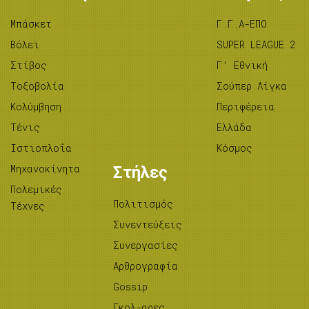
Μπάσκετ
Γ.Γ.Α-ΕΠΟ
Βόλεϊ
SUPER LEAGUE 2
Στίβος
Γ’ Εθνική
Tοξοβολία
Σούπερ Λίγκα
Κολύμβηση
Περιφέρεια
Τένις
Ελλάδα
Ιστιοπλοΐα
Κόσμος
Μηχανοκίνητα
Στήλες
Πολεμικές
Πολιτισμός
Τέχνες
Συνεντεύξεις
Συνεργασίες
Αρθρογραφία
Gossip
Γκολ-αρες