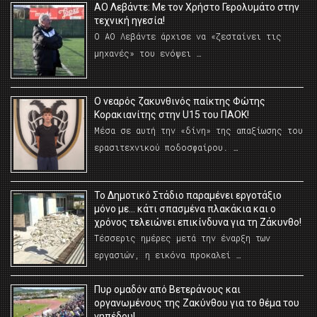
ΑΟ Λεβάντε: Με τον Χρήστο Γερολυμάτο στην
τεχνική ηγεσία!
Ο ΑΟ Λεβάντε άρχισε να «ζεσταίνει τις
μηχανές» του ενόψει …
O νεαρός ζακυνθινός παίκτης Φώτης
Κορακιανίτης στην U15 του ΠΑΟΚ!
Μέσα σε αυτή την «δίνη» της απαξίωσης του
ερασιτεχνικού ποδοσφαίρου. …
Το Δημοτικό Στάδιο παραμένει εργοτάξιο
μόνο με… κάτι σπασμένα πλακάκια και ο
χρόνος τελειώνει επικίνδυνα για τη Ζάκυνθο!
Τέσσερις ημέρες μετά την έναρξη των
εργασιών, η εικόνα προκαλεί …
Πυρ ομαδόν από Βετεράνους και
οργανωμένους της Ζακύνθου για το θέμα του
γηπέδου!