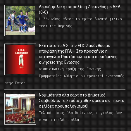
Λευκή-φιλική ισοπαλία η Ζάκυνθος με ΑΕΛ
(0-0)
Η Ζάκυνθος έδωσε το πρώτο δυνατό φιλικό
τεστ της θερινής …
Έκπτωτο το Δ.Σ. της ΕΠΣ Ζακύνθου με
απόφαση της ΓΓΑ – Στο προσκήνιο η
καταγγελία Ραυτόπουλου και οι επόμενες
κινήσεις της Ένωσης!
Διαπιστωτική πράξη της Γενικής
Γραμματείας Αθλητισμού προκαλεί ανατροπές
στην Ένωση …
Νομιμότητα αλά καρτ στο Δημοτικό
Συμβούλιο; Το Στάδιο χάθηκε μέσα σε… πέντε
σελίδες προϋπολογισμού!
Τελικά, όπως όλα δείχνουν, ο γιαλός δεν
είναι στραβός… αλλά …