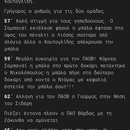
Κουτογλίδη.
Γρήγορος ο ρυθμός για τις δύο ομάδες
57΄
Καλή στιγμή για τους γηπεδούχους. Ο
Σαμπανάϊ εκτέλεσε φάουλ η μπάλα έφτασε στο
ύψος του πέναλτι ο Λιόσης σούταρε από
πλάγια άλλα ο Κουτογλίδης απέκρουσε την
μπάλα
59΄
Μεγάλη ευκαιρία για τον ΠΑΟΒ! Κόρνερ
Σαμπανάϊ η μπάλα στο πρώτο δοκάρι πετάχτηκε
ο Νικολόπουλος η μπάλα πήγε στο δεύτερο
δοκάρι από κοντά ο Ντόμας με κεφαλιά
έστειλε την μπάλα άουτ!!!
62΄
Αλλαγή για τον ΠΑΟΒ ο Γούρμος στην θέση
του Σιδέρη
Πιέζει έντονα πλέον ο ΠΑΟ Βάρδας με τη
Ζάκυνθο να αμύνεται
65΄
Δεν εχει αλάξει κάτι στο ματς. Η