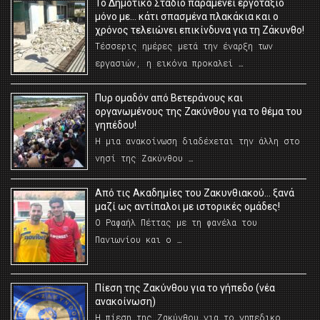
Το Δημοτικό Στάδιο παραμένει εργοτάξιο
μόνο με… κάτι σπασμένα πλακάκια και ο
χρόνος τελειώνει επικίνδυνα για τη Ζάκυνθο!
Τέσσερις ημέρες μετά την έναρξη των
εργασιών, η εικόνα προκαλεί …
Πυρ ομαδόν από Βετεράνους και
οργανωμένους της Ζακύνθου για το θέμα του
γηπέδου!
Η μια ανακοίνωση διαδέχεται την άλλη στο
νησί της Ζακύνθου …
Από τις Ακαδημίες του Ζακυνθιακού… ξανά
μαζί ως αντίπαλοι με ιστορικές ομάδες!
Ο Ραφαήλ Πέττας με τη φανέλα του
Πανιωνίου και ο …
Πίεση της Ζακύνθου για το γήπεδο (νέα
ανακοίνωση)
Η πίεση της Ζακύνθου για το γηπεδικο