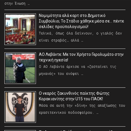
στην Ένωση …
Νομιμότητα αλά καρτ στο Δημοτικό
Συμβούλιο; Το Στάδιο χάθηκε μέσα σε… πέντε
σελίδες προϋπολογισμού!
Τελικά, όπως όλα δείχνουν, ο γιαλός δεν
είναι στραβός… αλλά …
ΑΟ Λεβάντε: Με τον Χρήστο Γερολυμάτο στην
τεχνική ηγεσία!
Ο ΑΟ Λεβάντε άρχισε να «ζεσταίνει τις
μηχανές» του ενόψει …
O νεαρός ζακυνθινός παίκτης Φώτης
Κορακιανίτης στην U15 του ΠΑΟΚ!
Μέσα σε αυτή την «δίνη» της απαξίωσης του
ερασιτεχνικού ποδοσφαίρου. …