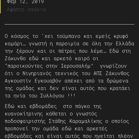
Φεβ 12, 2019
Αφήστε σχόλιο
Ο κόσμος το ‘χει τούμπανο και εμείς κρυφό
καμάρι… γνωστή η παροιμία σε όλη την Ελλάδα
την ξέρουν και οι πέτρες που λέμε… Εδώ στη
Ζάκυνθο εδώ και αρκετό καιρό οι
“παροικούντες στην Ιερουσαλήμ” γνωρίζουν
ότι ο Νιγηριανός τεχνικός του ΑΠΣ Ζάκυνθος
Αγκουστίν Εγκουαβόν απέχει από τα δρώμενα
της ομάδας και δεν είναι αυτός που κρατάει
τα ηνία του Συλλόγου !!!
Εδώ και εβδομάδες στο πάγκο της
κυανοκίτρινης κάθεται ο γνωστός
ποδοσφαιριστής Στάθης Καραμαλίκης ο οποίος
προπονεί την ομάδα εδώ και αρκετές
εβδομάδες και είναι αυτός που ηγείται πλέον