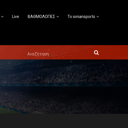
Live
ΒΑΘΜΟΛΟΓΙΕΣ
Το ioniansports