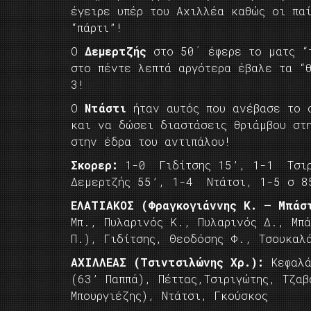
έγειρε υπέρ του Αχιλλέα καθώς οι πα
“πάρτι”!
Ο
Δεμερτζής
στο 50΄ έφερε το ματς “τ
στο πέντε λεπτά αργότερα έβαλε τα “
3!
Ο
Ντάστι
ήταν αυτός που ανέβασε το 
και να δώσει διαστάσεις θριάμβου στ
στην έδρα του αντιπάλου!
Σκορερ:
1-0 Γιδίτσης 15’, 1-1 Τσιρ
Δεμερτζής 55’, 1-4 Ντάτσι, 1-5 σ 8
ΕΛΑΤΙΑΚΟΣ (Φραγκογιάννης Κ. – Μπάσ
Μπ., Πυλαρινός Κ., Πυλαρινός Δ., Μπ
Π.), Γιδίτσης, Θεοδόσης Φ., Τσουκαλ
ΑΧΙΛΛΕΑΣ (Τσιντσιλώνης Χρ.):
Κεφαλά
(63’ Παππά), Πέττας,Τσιριγώτης, Τζα
Μπουργιέζης), Ντάτσι, Γκούσκος