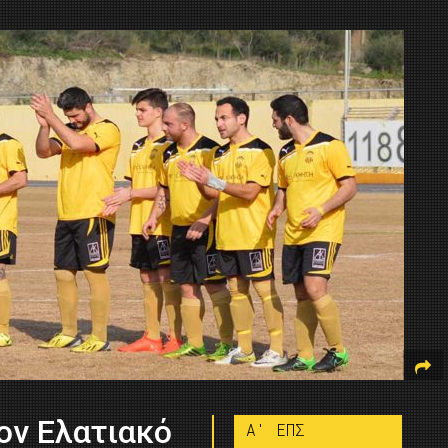
ον Ελατιακό
A' ΕΠΣ