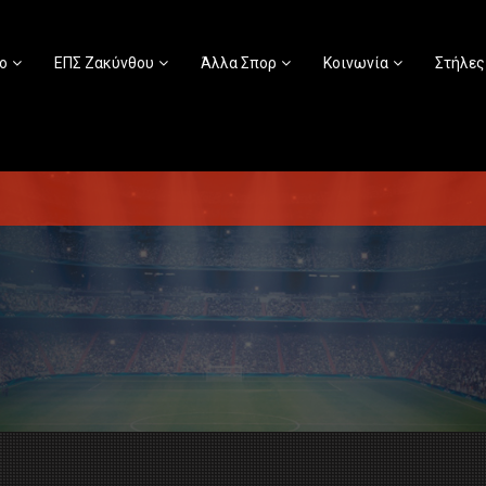
ο
ΕΠΣ Ζακύνθου
Άλλα Σπορ
Κοινωνία
Στήλες