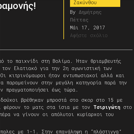
Ζακύνθου
ραμονής!
By
Δημήτρης
Πέττας
Μάι 17, 2017
Αφήστε σχόλιο
πό το παιχνίδι στη Βολίμα. Ήταν θριαμβευτής
 τον Ελατιακό για την 2η αγωνιστική των
 Οι κιτρινόμαυροι ήταν εντυπωσιακοί αλλά και
να παραμείνουν στην μεγάλη κατηγορία παρά την
αν πραγματοποιήσει έως τώρα.
εδούχοι βρέθηκαν μπροστά στο σκορ στο 15 με
α φέρουν το ματς στα ίσια με τον
Τσιριγώτη
στο
πέρα να γίνουν οι απόλυτοι κυρίαρχοι του
όπαλες με 1-1. Στην επανάληψη η “πλάστιγγα”