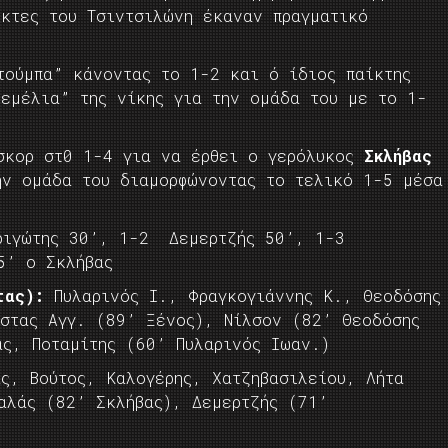
ίκτες του Τσιντσιλώνη έκαναν πραγματικό
ούμπα” κάνοντας το 1-2 και ό ίδιος παίκτης
θεμέλια” της νίκης για την ομάδα του με το 1-
σκορ στ0 1-4 για να έρθει ο γερόλυκος
Σκλήβας
ην ομάδα του διαμορφώνοντας το τελικό 1-5 μέσα
ιγώτης 30’, 1-2 Δεμερτζής 50’, 1-3
5’ ο Σκλήβας
τας):
Πυλαρινός Ι., Φραγκογιάννης Κ., Θεοδόσης
άστας Αγγ. (89’ Ξένος), Νίλσον (82’ Θεοδόσης
άς, Ποταμίτης (60’ Πυλαρινός Ιωαν.)
ς, Βούτος, Καλογέρης, Χατζηβασιλείου, Λήτα
βαλάς (82’ Σκλήβας), Δεμερτζής (71’