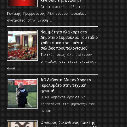
κινήσεις της Ένωσης!
Διαπιστωτική πράξη της
Γενικής Γραμματείας Αθλητισμού προκαλεί
ανατροπές στην Ένωση …
Νομιμότητα αλά καρτ στο
Δημοτικό Συμβούλιο; Το Στάδιο
χάθηκε μέσα σε… πέντε
σελίδες προϋπολογισμού!
Τελικά, όπως όλα δείχνουν,
ο γιαλός δεν είναι στραβός…
αλλά …
ΑΟ Λεβάντε: Με τον Χρήστο
Γερολυμάτο στην τεχνική
ηγεσία!
Ο ΑΟ Λεβάντε άρχισε να
«ζεσταίνει τις μηχανές» του
ενόψει …
O νεαρός ζακυνθινός παίκτης