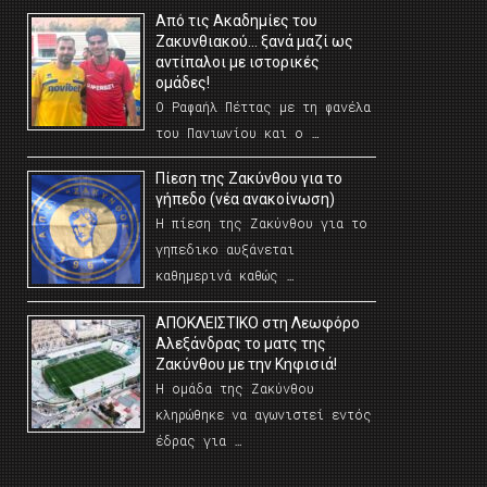
Από τις Ακαδημίες του
Ζακυνθιακού… ξανά μαζί ως
αντίπαλοι με ιστορικές
ομάδες!
Ο Ραφαήλ Πέττας με τη φανέλα
του Πανιωνίου και ο …
Πίεση της Ζακύνθου για το
γήπεδο (νέα ανακοίνωση)
Η πίεση της Ζακύνθου για το
γηπεδικο αυξάνεται
καθημερινά καθώς …
AΠΟΚΛΕΙΣΤΙΚΟ στη Λεωφόρο
Αλεξάνδρας το ματς της
Ζακύνθου με την Κηφισιά!
Η ομάδα της Ζακύνθου
κληρώθηκε να αγωνιστεί εντός
έδρας για …