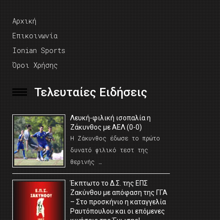
Αρχική
Επικοινωνία
Ionian Sports
Όροι Χρήσης
Τελευταίες Ειδήσεις
Λευκή-φιλική ισοπαλία η
Ζάκυνθος με ΑΕΛ (0-0)
Η Ζάκυνθος έδωσε το πρώτο
δυνατό φιλικό τεστ της
θερινής …
Έκπτωτο το Δ.Σ. της ΕΠΣ
Ζακύνθου με απόφαση της ΓΓΑ
– Στο προσκήνιο η καταγγελία
Ραυτόπουλου και οι επόμενες