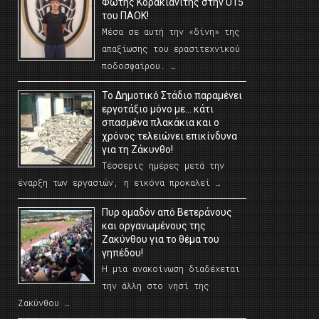
Φώτης Κορακιανίτης στην U15
του ΠΑΟΚ!
Μέσα σε αυτή την «δίνη» της
απαξίωσης του ερασιτεχνικού
ποδοσφαίρου. …
Το Δημοτικό Στάδιο παραμένει
εργοτάξιο μόνο με… κάτι
σπασμένα πλακάκια και ο
χρόνος τελειώνει επικίνδυνα
για τη Ζάκυνθο!
Τέσσερις ημέρες μετά την
έναρξη των εργασιών, η εικόνα προκαλεί …
Πυρ ομαδόν από Βετεράνους
και οργανωμένους της
Ζακύνθου για το θέμα του
γηπέδου!
Η μια ανακοίνωση διαδέχεται
την άλλη στο νησί της
Ζακύνθου …