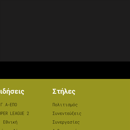
ιδήσεις
Στήλες
.Γ.Α-ΕΠΟ
Πολιτισμός
UPER LEAGUE 2
Συνεντεύξεις
’ Εθνική
Συνεργασίες