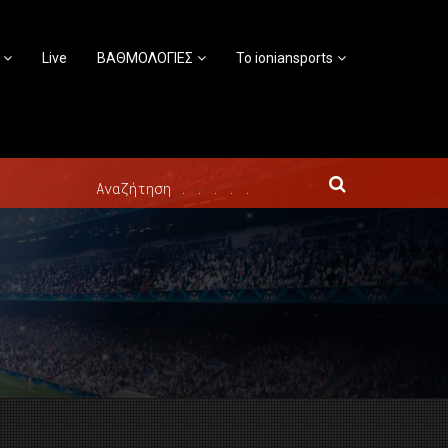
Live
ΒΑΘΜΟΛΟΓΙΕΣ
Το ioniansports