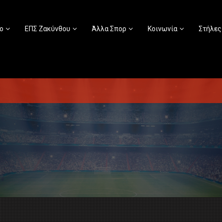
ο
ΕΠΣ Ζακύνθου
Άλλα Σπορ
Κοινωνία
Στήλες