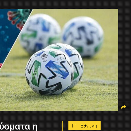
ούσματα η
Γ' Εθνική