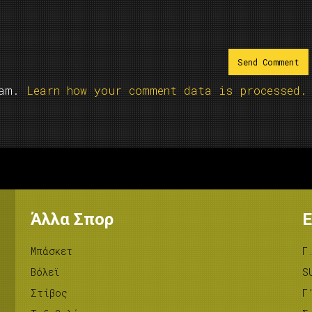
pam.
Learn how your comment data is processed.
Άλλα Σπορ
Ε
Μπάσκετ
Γ
Βόλεϊ
S
Στίβος
Γ