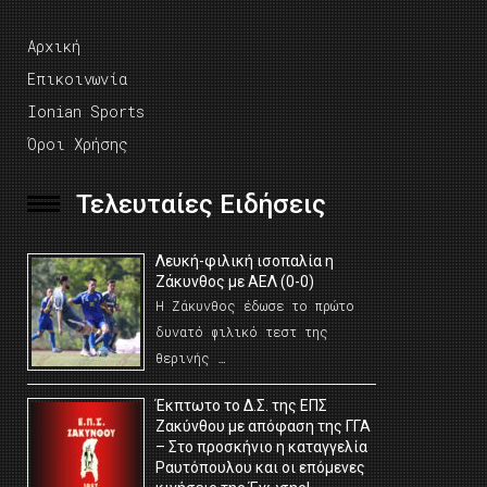
Αρχική
Επικοινωνία
Ionian Sports
Όροι Χρήσης
Τελευταίες Ειδήσεις
Λευκή-φιλική ισοπαλία η
Ζάκυνθος με ΑΕΛ (0-0)
Η Ζάκυνθος έδωσε το πρώτο
δυνατό φιλικό τεστ της
θερινής …
Έκπτωτο το Δ.Σ. της ΕΠΣ
Ζακύνθου με απόφαση της ΓΓΑ
– Στο προσκήνιο η καταγγελία
Ραυτόπουλου και οι επόμενες