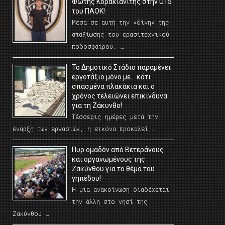
Φώτης Κορακιανίτης στην U15
του ΠΑΟΚ!
Μέσα σε αυτή την «δίνη» της
απαξίωσης του ερασιτεχνικού
ποδοσφαίρου. …
Το Δημοτικό Στάδιο παραμένει
εργοτάξιο μόνο με… κάτι
σπασμένα πλακάκια και ο
χρόνος τελειώνει επικίνδυνα
για τη Ζάκυνθο!
Τέσσερις ημέρες μετά την
έναρξη των εργασιών, η εικόνα προκαλεί …
Πυρ ομαδόν από Βετεράνους
και οργανωμένους της
Ζακύνθου για το θέμα του
γηπέδου!
Η μια ανακοίνωση διαδέχεται
την άλλη στο νησί της
Ζακύνθου …