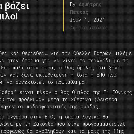
 βάζει
By
Δημήτρης
Πέττας
ιλο!
Ιούν 1, 2021
Αφήστε σχόλιο
ύει και θεριεύει… για την Θύελλα Πατρών μιλάμε
λα ήταν έτοιμα για να γίνει το παιχνίδι με τη
 Και πάλι στον αέρα, ο 9ος όμιλος και ξανά
εων και ξανά εκτεθειμένη η ίδια η ΕΠΟ που
ση να συνεχιστεί το πρωτάθλημα!
“αέρα” είναι πλέον ο 9ος Ομιλος της Γ’ Εθνικής
ού που προέκυψαν μετά τα χθεσινά (Δευτέρα
θηκαν οι ποδοσφαιριστές της ομάδας.
τα έγγραφα στην ΕΠΟ, η οποία λογικά θα
αγώνα με τη Ζάκυνθο που είχε προγραμματιστεί
 προφανώς θα αναβληθούν και τα ματς της 11ης