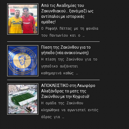
Από τις Ακαδημίες του
Ζακυνθιακού… ξανά μαζί ως
αντίπαλοι με ιστορικές
ομάδες!
Ο Ραφαήλ Πέττας με τη φανέλα
του Πανιωνίου και ο …
Πίεση της Ζακύνθου για το
γήπεδο (νέα ανακοίνωση)
Η πίεση της Ζακύνθου για το
γηπεδικο αυξάνεται
καθημερινά καθώς …
AΠΟΚΛΕΙΣΤΙΚΟ στη Λεωφόρο
Αλεξάνδρας το ματς της
Ζακύνθου με την Κηφισιά!
Η ομάδα της Ζακύνθου
κληρώθηκε να αγωνιστεί εντός
έδρας για …