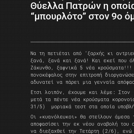
Θύελλα Πατρών η οποία
“μπουρλότο” στον 9ο όμ
Να τη πετιέται από ‘ξαρχής κι αντριε
ξανά, ξανά και ξανά! Και εκεί που ό
Ζάκυνθο, ξαφνικά 5 νέα κρούσματα!!!
πονοκέφαλος στην επιτροπή διοργανώσ
αδυνατεί να πάρει μια γενναία απόφα
Ετσι λοιπόν, έχουμε και λέμε: Στον 
μετά τα πέντε νέα κρούσματα κορονοϊ
31/5) μοριακά τεστ στα οποία υποβλή
Οι «κυανόλευκοι» θα στείλουν άμεσα 
αποφασίσει την εκ νέου αναβολή του 
να διεξαχθεί την Τετάρτη (2/6), ενώ