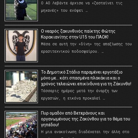
Ο ΑΟ Λεβάντε άρχισε να «ζεσταίνει τις
μηχανές» του ενόψει …
O νεαρός ζακυνθινός παίκτης Φώτης
Κορακιανίτης στην U15 του ΠΑΟΚ!
Μέσα σε αυτή την «δίνη» της απαξίωσης του
ερασιτεχνικού ποδοσφαίρου. …
Το Δημοτικό Στάδιο παραμένει εργοτάξιο
μόνο με… κάτι σπασμένα πλακάκια και ο
χρόνος τελειώνει επικίνδυνα για τη Ζάκυνθο!
Τέσσερις ημέρες μετά την έναρξη των
εργασιών, η εικόνα προκαλεί …
Πυρ ομαδόν από Βετεράνους και
οργανωμένους της Ζακύνθου για το θέμα του
γηπέδου!
Η μια ανακοίνωση διαδέχεται την άλλη στο