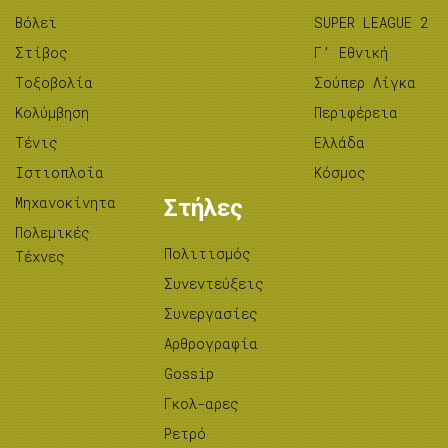
Βόλεϊ
SUPER LEAGUE 2
Στίβος
Γ’ Εθνική
Tοξοβολία
Σούπερ Λίγκα
Κολύμβηση
Περιφέρεια
Τένις
Ελλάδα
Ιστιοπλοΐα
Κόσμος
Μηχανοκίνητα
Στήλες
Πολεμικές
Πολιτισμός
Τέχνες
Συνεντεύξεις
Συνεργασίες
Αρθρογραφία
Gossip
Γκολ-αρες
Ρετρό