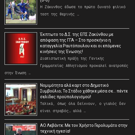
(0-0)
Η Ζάκυνθος έδωσε το πρώτο δυνατό φιλικό
τεστ της θερινής …
Έκπτωτο το Δ.Σ. της ΕΠΣ Ζακύνθου με
απόφαση της ΓΓΑ – Στο προσκήνιο η
καταγγελία Ραυτόπουλου και οι επόμενες
κινήσεις της Ένωσης!
Διαπιστωτική πράξη της Γενικής
Γραμματείας Αθλητισμού προκαλεί ανατροπές
στην Ένωση …
Νομιμότητα αλά καρτ στο Δημοτικό
Συμβούλιο; Το Στάδιο χάθηκε μέσα σε… πέντε
σελίδες προϋπολογισμού!
Τελικά, όπως όλα δείχνουν, ο γιαλός δεν
είναι στραβός… αλλά …
ΑΟ Λεβάντε: Με τον Χρήστο Γερολυμάτο στην
τεχνική ηγεσία!