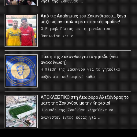
νησί της Ζακύνθου …
Από τις Ακαδημίες του Ζακυνθιακού… ξανά
μαζί ως αντίπαλοι με ιστορικές ομάδες!
Ο Ραφαήλ Πέττας με τη φανέλα του
Πανιωνίου και ο …
Πίεση της Ζακύνθου για το γήπεδο (νέα
ανακοίνωση)
Η πίεση της Ζακύνθου για το γηπεδικο
αυξάνεται καθημερινά καθώς …
AΠΟΚΛΕΙΣΤΙΚΟ στη Λεωφόρο Αλεξάνδρας το
ματς της Ζακύνθου με την Κηφισιά!
Η ομάδα της Ζακύνθου κληρώθηκε να
αγωνιστεί εντός έδρας για …