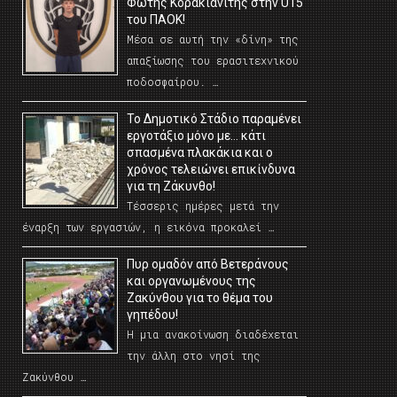
Φώτης Κορακιανίτης στην U15
του ΠΑΟΚ!
Μέσα σε αυτή την «δίνη» της
απαξίωσης του ερασιτεχνικού
ποδοσφαίρου. …
Το Δημοτικό Στάδιο παραμένει
εργοτάξιο μόνο με… κάτι
σπασμένα πλακάκια και ο
χρόνος τελειώνει επικίνδυνα
για τη Ζάκυνθο!
Τέσσερις ημέρες μετά την
έναρξη των εργασιών, η εικόνα προκαλεί …
Πυρ ομαδόν από Βετεράνους
και οργανωμένους της
Ζακύνθου για το θέμα του
γηπέδου!
Η μια ανακοίνωση διαδέχεται
την άλλη στο νησί της
Ζακύνθου …