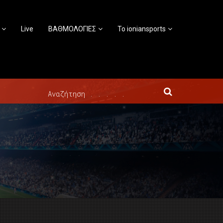
Live
ΒΑΘΜΟΛΟΓΙΕΣ
Το ioniansports