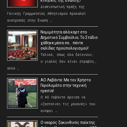
κινήσεις της Ένωσης!
Διαπιστωτική πράξη της
Γενικής Γραμματείας Αθλητισμού προκαλεί
ανατροπές στην Ένωση …
Νομιμότητα αλά καρτ στο
Δημοτικό Συμβούλιο; Το Στάδιο
χάθηκε μέσα σε… πέντε
σελίδες προϋπολογισμού!
Τελικά, όπως όλα δείχνουν,
ο γιαλός δεν είναι στραβός…
αλλά …
ΑΟ Λεβάντε: Με τον Χρήστο
Γερολυμάτο στην τεχνική
ηγεσία!
Ο ΑΟ Λεβάντε άρχισε να
«ζεσταίνει τις μηχανές» του
ενόψει …
O νεαρός ζακυνθινός παίκτης