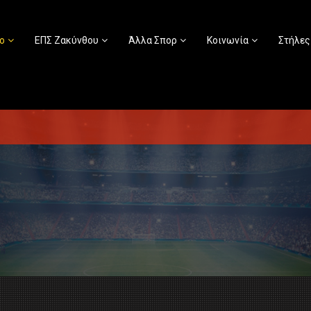
ο
ΕΠΣ Ζακύνθου
Άλλα Σπορ
Κοινωνία
Στήλες