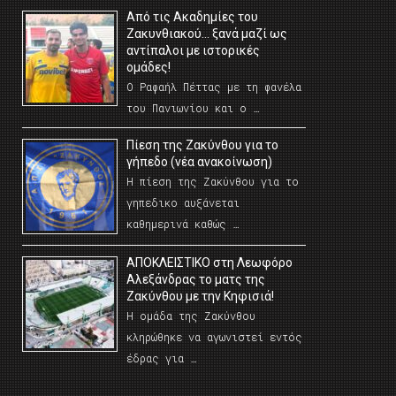
Από τις Ακαδημίες του
Ζακυνθιακού… ξανά μαζί ως
αντίπαλοι με ιστορικές
ομάδες!
Ο Ραφαήλ Πέττας με τη φανέλα
του Πανιωνίου και ο …
Πίεση της Ζακύνθου για το
γήπεδο (νέα ανακοίνωση)
Η πίεση της Ζακύνθου για το
γηπεδικο αυξάνεται
καθημερινά καθώς …
AΠΟΚΛΕΙΣΤΙΚΟ στη Λεωφόρο
Αλεξάνδρας το ματς της
Ζακύνθου με την Κηφισιά!
Η ομάδα της Ζακύνθου
κληρώθηκε να αγωνιστεί εντός
έδρας για …