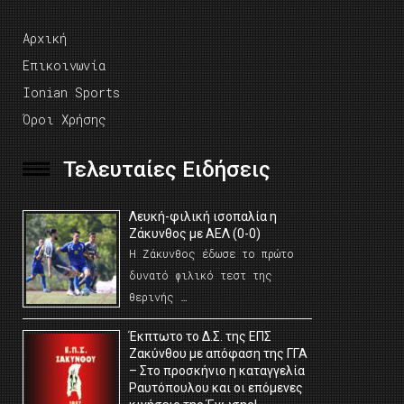
Αρχική
Επικοινωνία
Ionian Sports
Όροι Χρήσης
Τελευταίες Ειδήσεις
Λευκή-φιλική ισοπαλία η
Ζάκυνθος με ΑΕΛ (0-0)
Η Ζάκυνθος έδωσε το πρώτο
δυνατό φιλικό τεστ της
θερινής …
Έκπτωτο το Δ.Σ. της ΕΠΣ
Ζακύνθου με απόφαση της ΓΓΑ
– Στο προσκήνιο η καταγγελία
Ραυτόπουλου και οι επόμενες