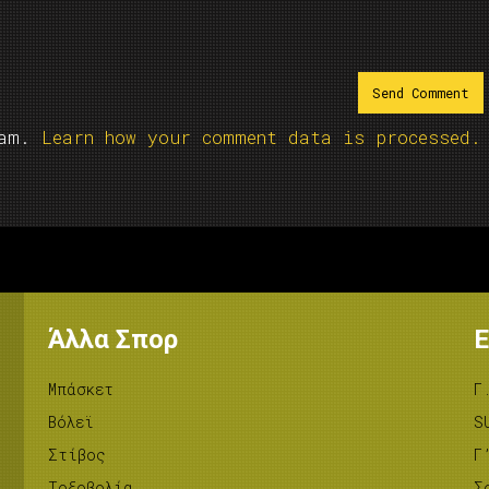
pam.
Learn how your comment data is processed.
Άλλα Σπορ
Ε
Μπάσκετ
Γ
Βόλεϊ
S
Στίβος
Γ
Tοξοβολία
Σ