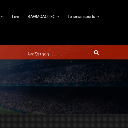
Live
ΒΑΘΜΟΛΟΓΙΕΣ
Το ioniansports