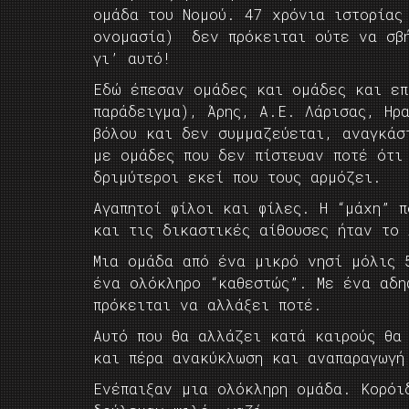
ομάδα του Νομού. 47 χρόνια ιστορίας
ονομασία) δεν πρόκειται ούτε να σβή
γι’ αυτό!
Εδώ έπεσαν ομάδες και ομάδες και επ
παράδειγμα), Άρης, Α.Ε. Λάρισας, Ηρ
βόλου και δεν συμμαζεύεται, αναγκάσ
με ομάδες που δεν πίστευαν ποτέ ότι
δριμύτεροι εκεί που τους αρμόζει.
Αγαπητοί φίλοι και φίλες. Η “μάχη” π
και τις δικαστικές αίθουσες ήταν το 
Μια ομάδα από ένα μικρό νησί μόλις 
ένα ολόκληρο “καθεστώς”. Με ένα αδη
πρόκειται να αλλάξει ποτέ.
Αυτό που θα αλλάζει κατά καιρούς θα
και πέρα ανακύκλωση και αναπαραγωγή
Ενέπαιξαν μια ολόκληρη ομάδα. Κορόι