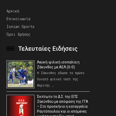
Αρχική
Επικοινωνία
Ionian Sports
Όροι Χρήσης
Τελευταίες Ειδήσεις
Λευκή-φιλική ισοπαλία η
Ζάκυνθος με ΑΕΛ (0-0)
Η Ζάκυνθος έδωσε το πρώτο
δυνατό φιλικό τεστ της
θερινής …
Έκπτωτο το Δ.Σ. της ΕΠΣ
Ζακύνθου με απόφαση της ΓΓΑ
– Στο προσκήνιο η καταγγελία
Ραυτόπουλου και οι επόμενες