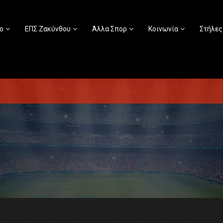
ο
ΕΠΣ Ζακύνθου
Άλλα Σπορ
Κοινωνία
Στήλες