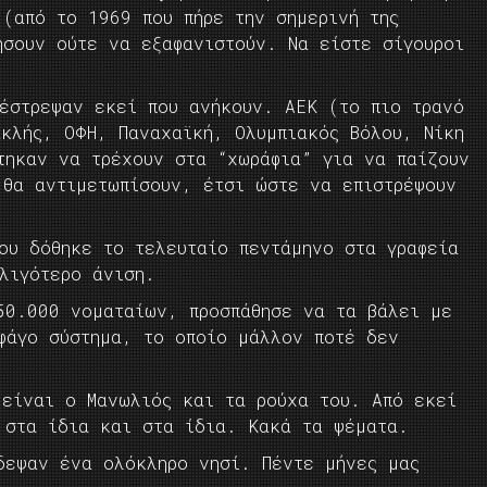
 (από το 1969 που πήρε την σημερινή της
σουν ούτε να εξαφανιστούν. Να είστε σίγουροι
έστρεψαν εκεί που ανήκουν. ΑΕΚ (το πιο τρανό
ακλής, ΟΦΗ, Παναχαϊκή, Ολυμπιακός Βόλου, Νίκη
τηκαν να τρέχουν στα “χωράφια” για να παίζουν
 θα αντιμετωπίσουν, έτσι ώστε να επιστρέψουν
ου δόθηκε το τελευταίο πεντάμηνο στα γραφεία
λιγότερο άνιση.
50.000 νοματαίων, προσπάθησε να τα βάλει με
φάγο σύστημα, το οποίο μάλλον ποτέ δεν
 είναι ο Μανωλιός και τα ρούχα του. Από εκεί
 στα ίδια και στα ίδια. Κακά τα ψέματα.
δεψαν ένα ολόκληρο νησί. Πέντε μήνες μας