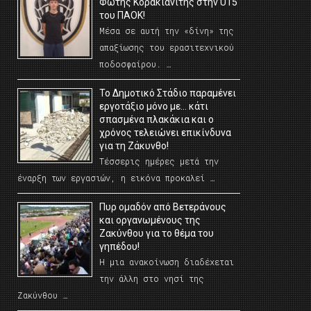
Φώτης Κορακιανίτης στην U15
του ΠΑΟΚ!
Μέσα σε αυτή την «δίνη» της
απαξίωσης του ερασιτεχνικού
ποδοσφαίρου. …
Το Δημοτικό Στάδιο παραμένει
εργοτάξιο μόνο με… κάτι
σπασμένα πλακάκια και ο
χρόνος τελειώνει επικίνδυνα
για τη Ζάκυνθο!
Τέσσερις ημέρες μετά την
έναρξη των εργασιών, η εικόνα προκαλεί …
Πυρ ομαδόν από Βετεράνους
και οργανωμένους της
Ζακύνθου για το θέμα του
γηπέδου!
Η μια ανακοίνωση διαδέχεται
την άλλη στο νησί της
Ζακύνθου …