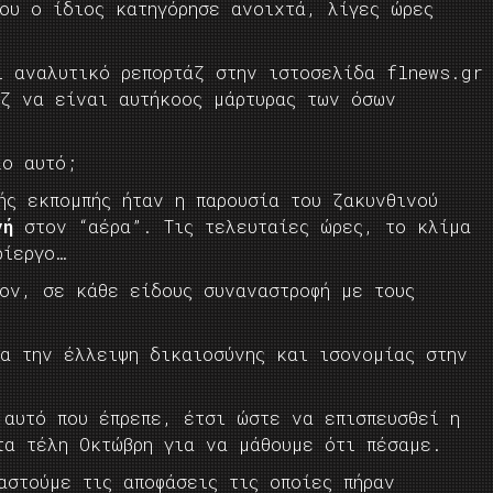
ου ο ίδιος κατηγόρησε ανοιχτά, λίγες ώρες
ι αναλυτικό ρεπορτάζ στην ιστοσελίδα flnews.gr
άζ να είναι αυτήκοος μάρτυρας των όσων
λο αυτό;
ής εκπομπής ήταν η παρουσία του ζακυνθινού
νή
στον “αέρα”. Τις τελευταίες ώρες, το κλίμα
ρίεργο…
τον, σε κάθε είδους συναναστροφή με τους
ια την έλλειψη δικαιοσύνης και ισονομίας στην
 αυτό που έπρεπε, έτσι ώστε να επισπευσθεί η
τα τέλη Οκτώβρη για να μάθουμε ότι πέσαμε.
αστούμε τις αποφάσεις τις οποίες πήραν