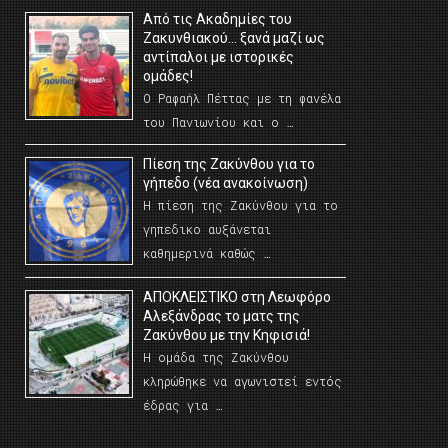
Από τις Ακαδημίες του
Ζακυνθιακού… ξανά μαζί ως
αντίπαλοι με ιστορικές
ομάδες!
Ο Ραφαήλ Πέττας με τη φανέλα
του Πανιωνίου και ο …
Πίεση της Ζακύνθου για το
γήπεδο (νέα ανακοίνωση)
Η πίεση της Ζακύνθου για το
γηπεδικο αυξάνεται
καθημερινά καθώς …
AΠΟΚΛΕΙΣΤΙΚΟ στη Λεωφόρο
Αλεξάνδρας το ματς της
Ζακύνθου με την Κηφισιά!
Η ομάδα της Ζακύνθου
κληρώθηκε να αγωνιστεί εντός
έδρας για …