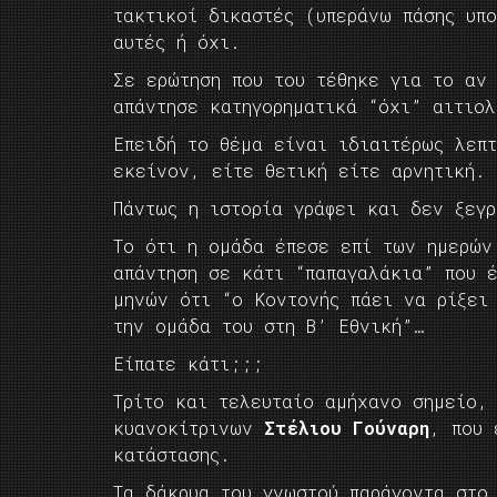
τακτικοί δικαστές (υπεράνω πάσης υπ
αυτές ή όχι.
Σε ερώτηση που του τέθηκε για το αν
απάντησε κατηγορηματικά “όχι” αιτιο
Επειδή το θέμα είναι ιδιαιτέρως λεπ
εκείνον, είτε θετική είτε αρνητική.
Πάντως η ιστορία γράφει και δεν ξεγρ
Το ότι η ομάδα έπεσε επί των ημερών
απάντηση σε κάτι “παπαγαλάκια” που 
μηνών ότι “ο Κοντονής πάει να ρίξει
την ομάδα του στη Β’ Εθνική”…
Είπατε κάτι;;;
Τρίτο και τελευταίο αμήχανο σημείο,
κυανοκίτρινων
Στέλιου Γούναρη
, που 
κατάστασης.
Τα δάκρυα του γνωστού παράγοντα στο