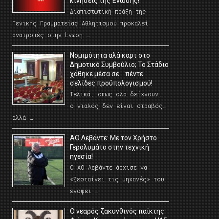
κινήσεις της Ένωσης!
Διαπιστωτική πράξη της
Γενικής Γραμματείας Αθλητισμού προκαλεί
ανατροπές στην Ένωση …
Νομιμότητα αλά καρτ στο
Δημοτικό Συμβούλιο; Το Στάδιο
χάθηκε μέσα σε… πέντε
σελίδες προϋπολογισμού!
Τελικά, όπως όλα δείχνουν,
ο γιαλός δεν είναι στραβός…
αλλά …
ΑΟ Λεβάντε: Με τον Χρήστο
Γερολυμάτο στην τεχνική
ηγεσία!
Ο ΑΟ Λεβάντε άρχισε να
«ζεσταίνει τις μηχανές» του
ενόψει …
O νεαρός ζακυνθινός παίκτης