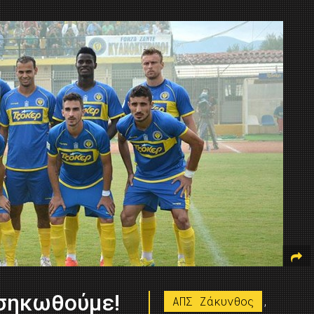
σηκωθούμε!
ΑΠΣ Ζάκυνθος
,