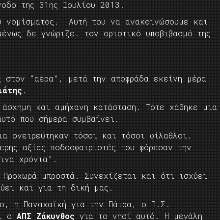
νοδο της 31ης Ιουλίου 2013.
υ νομίσματος. Αυτή του να ανακοινώσουμε και
μένως δε γνώριζε. τον οριστικό υποβιβασμό της
ς στον “αέρα”, μετά την αποφράδα εκείνη μέρα
ιάτης
.
 άσχημη και αμήχανη κατάσταση. Τότε χάθηκε μια
αυτό που σήμερα συμβαίνει.
ια ονειρεύτηκαν τόσοι και τόσοι φίλαθλοι.
ερης αξίας ποδοσφαιριστές που φόρεσαν την
ρινα χρόνια”.
 Προχωρά μπροστά. Συνεχίζεται και ότι ισχύει
χύει και για τη δική μας.
γο, η Παναχαϊκή για την Πάτρα, ο Π.Σ.
αι ο
ΑΠΣ Ζάκυνθος
για το νησί αυτό. Η μεγάλη