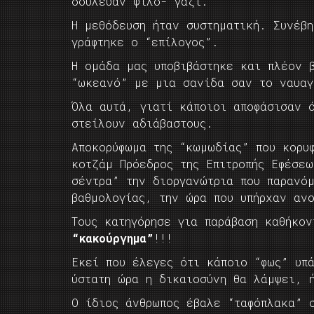
δούλευαν ψιλό- γαζί.
Η μεθόδευση ήταν συστηματική. Συνέβ
γράφτηκε ο “επίλογος”.
Η ομάδα μας υποβιβάστηκε και πλέον 
“ωκεανό” με μια σανίδα σαν το ναυαγ
Όλα αυτά, γιατί κάποιοι αποφάσισαν 
στείλουν αδιάβαστους.
Αποκορύφωμα της “κωμωδίας” που κορυ
κοτζάμ Πρόεδρος της Επιτροπής Εφέσεω
σέντρα” την διοργανώτρια που παρανόμ
βαθμολογίας, την ώρα που υπήρχαν αν
Τους κατηγόρησε για παράβαση καθήκο
“κακούργημα”
!!!
Εκεί που έλεγες ότι κάποιο “φως” υπ
ύστατη ώρα η δικαιοσύνη θα λάμψει, 
Ο ίδιος άνθρωπος έβαλε “ταφόπλακα” 