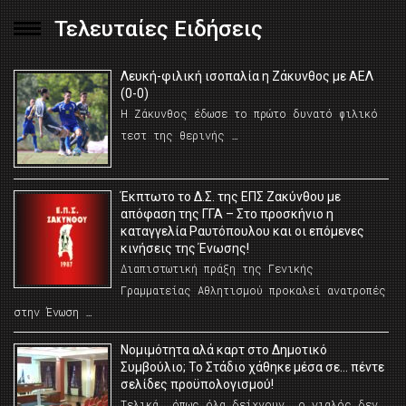
Τελευταίες Ειδήσεις
Λευκή-φιλική ισοπαλία η Ζάκυνθος με ΑΕΛ
(0-0)
Η Ζάκυνθος έδωσε το πρώτο δυνατό φιλικό
τεστ της θερινής …
Έκπτωτο το Δ.Σ. της ΕΠΣ Ζακύνθου με
απόφαση της ΓΓΑ – Στο προσκήνιο η
καταγγελία Ραυτόπουλου και οι επόμενες
κινήσεις της Ένωσης!
Διαπιστωτική πράξη της Γενικής
Γραμματείας Αθλητισμού προκαλεί ανατροπές
στην Ένωση …
Νομιμότητα αλά καρτ στο Δημοτικό
Συμβούλιο; Το Στάδιο χάθηκε μέσα σε… πέντε
σελίδες προϋπολογισμού!
Τελικά, όπως όλα δείχνουν, ο γιαλός δεν