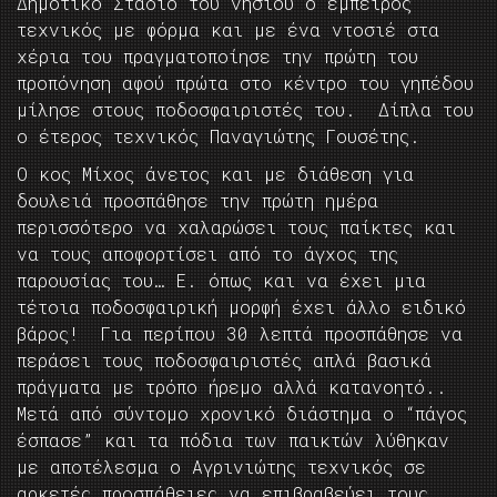
Δημοτικό Στάδιο του νησιού ο έμπειρος
τεχνικός με φόρμα και με ένα ντοσιέ στα
χέρια του πραγματοποίησε την πρώτη του
προπόνηση αφού πρώτα στο κέντρο του γηπέδου
μίλησε στους ποδοσφαιριστές του. Δίπλα του
ο έτερος τεχνικός Παναγιώτης Γουσέτης.
Ο κος Μίχος άνετος και με διάθεση για
δουλειά προσπάθησε την πρώτη ημέρα
περισσότερο να χαλαρώσει τους παίκτες και
να τους αποφορτίσει από το άγχος της
παρουσίας του… Ε. όπως και να έχει μια
τέτοια ποδοσφαιρική μορφή έχει άλλο ειδικό
βάρος! Για περίπου 30 λεπτά προσπάθησε να
περάσει τους ποδοσφαιριστές απλά βασικά
πράγματα με τρόπο ήρεμο αλλά κατανοητό..
Μετά από σύντομο χρονικό διάστημα ο “πάγος
έσπασε” και τα πόδια των παικτών λύθηκαν
με αποτέλεσμα ο Αγρινιώτης τεχνικός σε
αρκετές προσπάθειες να επιβραβεύει τους