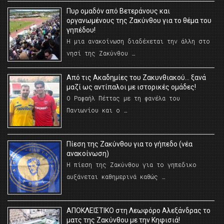
Πυρ ομαδόν από Βετεράνους και
οργανωμένους της Ζακύνθου για το θέμα του
γηπέδου!
Η μια ανακοίνωση διαδέχεται την άλλη στο
νησί της Ζακύνθου …
Από τις Ακαδημίες του Ζακυνθιακού… ξανά
μαζί ως αντίπαλοι με ιστορικές ομάδες!
Ο Ραφαήλ Πέττας με τη φανέλα του
Πανιωνίου και ο …
Πίεση της Ζακύνθου για το γήπεδο (νέα
ανακοίνωση)
Η πίεση της Ζακύνθου για το γηπεδικο
αυξάνεται καθημερινά καθώς …
AΠΟΚΛΕΙΣΤΙΚΟ στη Λεωφόρο Αλεξάνδρας το
ματς της Ζακύνθου με την Κηφισιά!