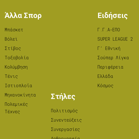
Άλλα Σπορ
Ειδήσεις
Μπάσκετ
Γ.Γ.Α-ΕΠΟ
Βόλεϊ
SUPER LEAGUE 2
Στίβος
Γ’ Εθνική
Tοξοβολία
Σούπερ Λίγκα
Κολύμβηση
Περιφέρεια
Τένις
Ελλάδα
Ιστιοπλοΐα
Κόσμος
Μηχανοκίνητα
Στήλες
Πολεμικές
Πολιτισμός
Τέχνες
Συνεντεύξεις
Συνεργασίες
Αρθρογραφία