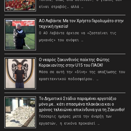
είναι στραβός… αλλά …
ΑΟ Λεβάντε: Με τον Χρήστο Γερολυμάτο στην
τεχνική ηγεσία!
Ο ΑΟ Λεβάντε άρχισε να «ζεσταίνει τις
μηχανές» του ενόψει …
O νεαρός ζακυνθινός παίκτης Φώτης
Κορακιανίτης στην U15 του ΠΑΟΚ!
Μέσα σε αυτή την «δίνη» της απαξίωσης του
ερασιτεχνικού ποδοσφαίρου. …
Το Δημοτικό Στάδιο παραμένει εργοτάξιο
μόνο με… κάτι σπασμένα πλακάκια και ο
χρόνος τελειώνει επικίνδυνα για τη Ζάκυνθο!
Τέσσερις ημέρες μετά την έναρξη των
εργασιών, η εικόνα προκαλεί …