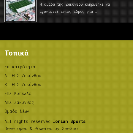
Η ομάδα της Ζακύνθου κληρώθηκε να
αγωνιστεί εντός έδρας για …
Τοπικά
Επικαιρότητα
A’ ΕΠΣ Ζακύνθου
B’ ΕΠΣ Ζακύνθου
ΕΠΣ Κύπελλο
ΑΠΣ Ζάκυνθος
Ομάδα Νέων
All rights reserved
Ionian Sports
.
Developed & Powered by
GeeSmo
.