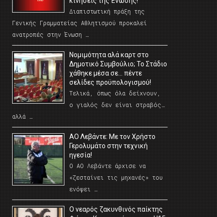
κινήσεις της Ένωσης!
Διαπιστωτική πράξη της
Γενικής Γραμματείας Αθλητισμού προκαλεί
ανατροπές στην Ένωση …
Νομιμότητα αλά καρτ στο
Δημοτικό Συμβούλιο; Το Στάδιο
χάθηκε μέσα σε… πέντε
σελίδες προϋπολογισμού!
Τελικά, όπως όλα δείχνουν,
ο γιαλός δεν είναι στραβός…
αλλά …
ΑΟ Λεβάντε: Με τον Χρήστο
Γερολυμάτο στην τεχνική
ηγεσία!
Ο ΑΟ Λεβάντε άρχισε να
«ζεσταίνει τις μηχανές» του
ενόψει …
O νεαρός ζακυνθινός παίκτης