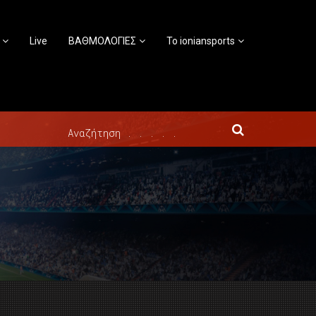
Live
ΒΑΘΜΟΛΟΓΙΕΣ
Το ioniansports