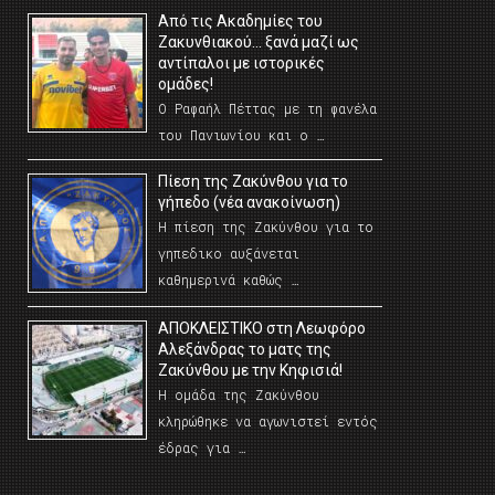
Από τις Ακαδημίες του
Ζακυνθιακού… ξανά μαζί ως
αντίπαλοι με ιστορικές
ομάδες!
Ο Ραφαήλ Πέττας με τη φανέλα
του Πανιωνίου και ο …
Πίεση της Ζακύνθου για το
γήπεδο (νέα ανακοίνωση)
Η πίεση της Ζακύνθου για το
γηπεδικο αυξάνεται
καθημερινά καθώς …
AΠΟΚΛΕΙΣΤΙΚΟ στη Λεωφόρο
Αλεξάνδρας το ματς της
Ζακύνθου με την Κηφισιά!
Η ομάδα της Ζακύνθου
κληρώθηκε να αγωνιστεί εντός
έδρας για …