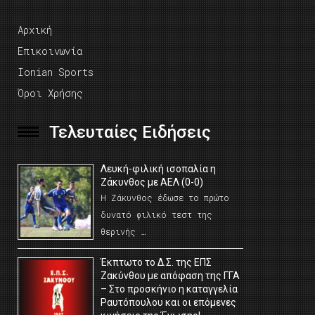
Αρχική
Επικοινωνία
Ionian Sports
Όροι Χρήσης
Τελευταίες Ειδήσεις
Λευκή-φιλική ισοπαλία η
Ζάκυνθος με ΑΕΛ (0-0)
Η Ζάκυνθος έδωσε το πρώτο
δυνατό φιλικό τεστ της
θερινής …
Έκπτωτο το Δ.Σ. της ΕΠΣ
Ζακύνθου με απόφαση της ΓΓΑ
– Στο προσκήνιο η καταγγελία
Ραυτόπουλου και οι επόμενες