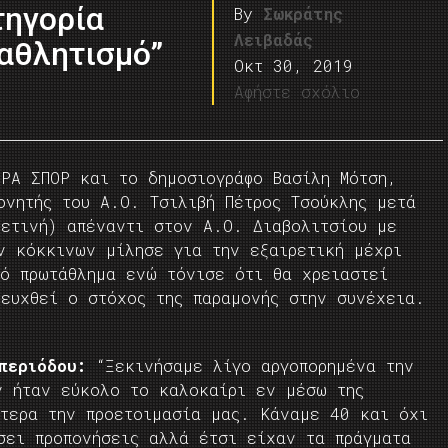
τηγορία
By
Σωκράτης
Λειβαδάς
αθλητισμό”
Οκτ 30, 2019
Αφήστε σχόλιο
ΕΡΑ ΣΠΟΡ και το δημοσιογράφο Βασίλη Μότση,
ονητής του Α.Ο. Τσιλιβή Πέτρος Τσούκλης μετά
φετινή) απέναντι στον Α.Ο. Διαβολιτσίου με
ν κόκκινων μίλησε για την εξαιρετική μέχρι
νό πρωτάθλημα ενώ τόνισε ότι θα χρειαστεί
τευχθεί ο στόχος της παραμονής στην συνέχεια.
 περιόδου:
“Ξεκινήσαμε λίγο αργοπορημένα την
ν ήταν εύκολο το καλοκαίρι εν μέσω της
ίτερα την προετοιμασία μας. Κάναμε 40 και όχι
σει προπονήσεις αλλά έτσι είχαν τα πράγματα