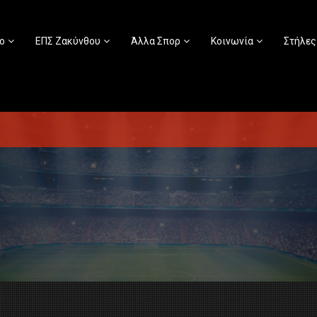
ο
ΕΠΣ Ζακύνθου
Άλλα Σπορ
Κοινωνία
Στήλες