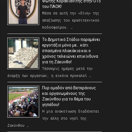
Φώτης Κορακιανίτης στην U15
του ΠΑΟΚ!
Μέσα σε αυτή την «δίνη» της
απαξίωσης του ερασιτεχνικού
ποδοσφαίρου. …
Το Δημοτικό Στάδιο παραμένει
εργοτάξιο μόνο με… κάτι
σπασμένα πλακάκια και ο
χρόνος τελειώνει επικίνδυνα
για τη Ζάκυνθο!
Τέσσερις ημέρες μετά την
έναρξη των εργασιών, η εικόνα προκαλεί …
Πυρ ομαδόν από Βετεράνους
και οργανωμένους της
Ζακύνθου για το θέμα του
γηπέδου!
Η μια ανακοίνωση διαδέχεται
την άλλη στο νησί της
Ζακύνθου …