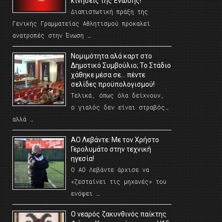
κινήσεις της Ένωσης!
Διαπιστωτική πράξη της
Γενικής Γραμματείας Αθλητισμού προκαλεί
ανατροπές στην Ένωση …
Νομιμότητα αλά καρτ στο
Δημοτικό Συμβούλιο; Το Στάδιο
χάθηκε μέσα σε… πέντε
σελίδες προϋπολογισμού!
Τελικά, όπως όλα δείχνουν,
ο γιαλός δεν είναι στραβός…
αλλά …
ΑΟ Λεβάντε: Με τον Χρήστο
Γερολυμάτο στην τεχνική
ηγεσία!
Ο ΑΟ Λεβάντε άρχισε να
«ζεσταίνει τις μηχανές» του
ενόψει …
O νεαρός ζακυνθινός παίκτης