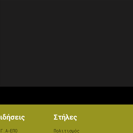
ιδήσεις
Στήλες
.Γ.Α-ΕΠΟ
Πολιτισμός