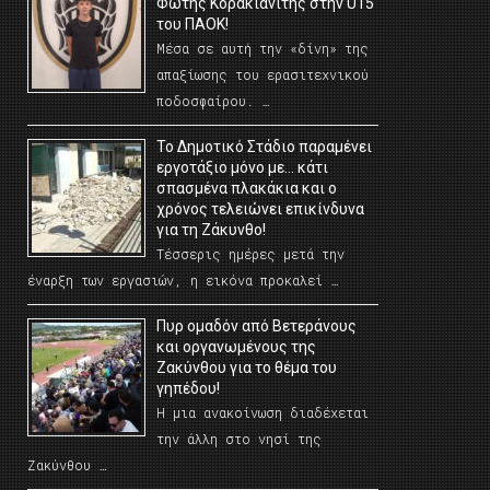
Φώτης Κορακιανίτης στην U15
του ΠΑΟΚ!
Μέσα σε αυτή την «δίνη» της
απαξίωσης του ερασιτεχνικού
ποδοσφαίρου. …
Το Δημοτικό Στάδιο παραμένει
εργοτάξιο μόνο με… κάτι
σπασμένα πλακάκια και ο
χρόνος τελειώνει επικίνδυνα
για τη Ζάκυνθο!
Τέσσερις ημέρες μετά την
έναρξη των εργασιών, η εικόνα προκαλεί …
Πυρ ομαδόν από Βετεράνους
και οργανωμένους της
Ζακύνθου για το θέμα του
γηπέδου!
Η μια ανακοίνωση διαδέχεται
την άλλη στο νησί της
Ζακύνθου …