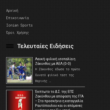
Αρχική
Επικοινωνία
Ionian Sports
Όροι Χρήσης
Τελευταίες Ειδήσεις
Λευκή-φιλική ισοπαλία η
Ζάκυνθος με ΑΕΛ (0-0)
Η Ζάκυνθος έδωσε το πρώτο
δυνατό φιλικό τεστ της
θερινής …
Έκπτωτο το Δ.Σ. της ΕΠΣ
Ζακύνθου με απόφαση της ΓΓΑ
– Στο προσκήνιο η καταγγελία
Ραυτόπουλου και οι επόμενες