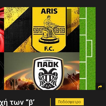
χή των “β’
Ποδόσφαιρο