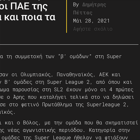
οι ΠΑΕ της
By
Δημήτρης
Πέττας
 και ποια τα
Μάι 28, 2021
Αφήστε σχόλιο
ια τη συμμετοχή των “β’ ομάδων” στη Super
σαν οι Ολυμπιακός, Παναθηναϊκός, ΑΕΚ και
ν Β’ ομάδες στη Super League 2, από όπου και
ίωμα παρουσίας στη SL2 έχουν μόνο οι 4 πρώτες
σε ο Άρης που καταλήγει τελικά στο να δηλώσει
ισε στο φετινό Πρωτάθλημα της Superleague 2,
αϊκός.
ι και ο Βόλος, με την ομάδα που θα σχηματιστεί
ης νέας αγωνιστικής περιόδου. Κατηγορία στην
 ομάδες της Super League ήθελαν να φτιάξουν