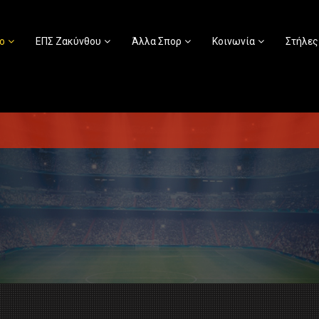
ο
ΕΠΣ Ζακύνθου
Άλλα Σπορ
Κοινωνία
Στήλες