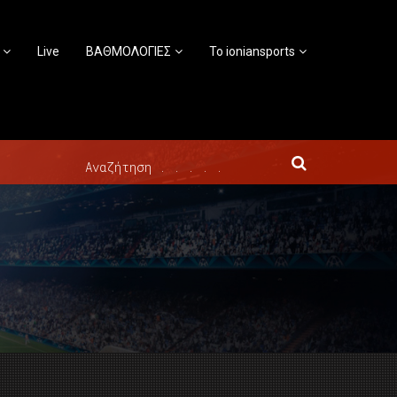
Live
ΒΑΘΜΟΛΟΓΙΕΣ
Το ioniansports