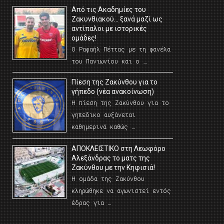
Από τις Ακαδημίες του
Ζακυνθιακού… ξανά μαζί ως
αντίπαλοι με ιστορικές
ομάδες!
Ο Ραφαήλ Πέττας με τη φανέλα
του Πανιωνίου και ο …
Πίεση της Ζακύνθου για το
γήπεδο (νέα ανακοίνωση)
Η πίεση της Ζακύνθου για το
γηπεδικο αυξάνεται
καθημερινά καθώς …
AΠΟΚΛΕΙΣΤΙΚΟ στη Λεωφόρο
Αλεξάνδρας το ματς της
Ζακύνθου με την Κηφισιά!
Η ομάδα της Ζακύνθου
κληρώθηκε να αγωνιστεί εντός
έδρας για …