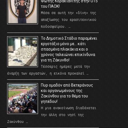
Φώτης Κορακιανίτης στην U15
του ΠΑΟΚ!
Μέσα σε αυτή την «δίνη» της
απαξίωσης του ερασιτεχνικού
ποδοσφαίρου. …
Το Δημοτικό Στάδιο παραμένει
εργοτάξιο μόνο με… κάτι
σπασμένα πλακάκια και ο
χρόνος τελειώνει επικίνδυνα
για τη Ζάκυνθο!
Τέσσερις ημέρες μετά την
έναρξη των εργασιών, η εικόνα προκαλεί …
Πυρ ομαδόν από Βετεράνους
και οργανωμένους της
Ζακύνθου για το θέμα του
γηπέδου!
Η μια ανακοίνωση διαδέχεται
την άλλη στο νησί της
Ζακύνθου …