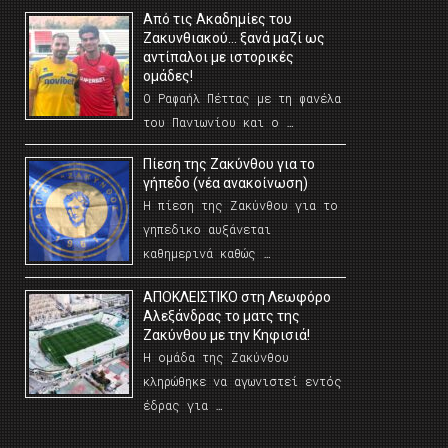
Από τις Ακαδημίες του
Ζακυνθιακού… ξανά μαζί ως
αντίπαλοι με ιστορικές
ομάδες!
Ο Ραφαήλ Πέττας με τη φανέλα
του Πανιωνίου και ο …
Πίεση της Ζακύνθου για το
γήπεδο (νέα ανακοίνωση)
Η πίεση της Ζακύνθου για το
γηπεδικο αυξάνεται
καθημερινά καθώς …
AΠΟΚΛΕΙΣΤΙΚΟ στη Λεωφόρο
Αλεξάνδρας το ματς της
Ζακύνθου με την Κηφισιά!
Η ομάδα της Ζακύνθου
κληρώθηκε να αγωνιστεί εντός
έδρας για …