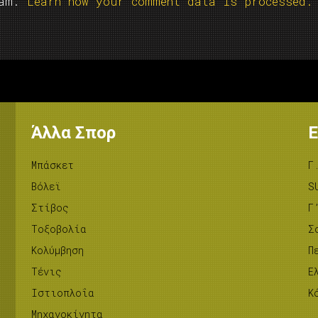
pam.
Learn how your comment data is processed.
Άλλα Σπορ
Ε
Μπάσκετ
Γ
Βόλεϊ
S
Στίβος
Γ
Tοξοβολία
Σ
Κολύμβηση
Π
Τένις
Ε
Ιστιοπλοΐα
Κ
Μηχανοκίνητα