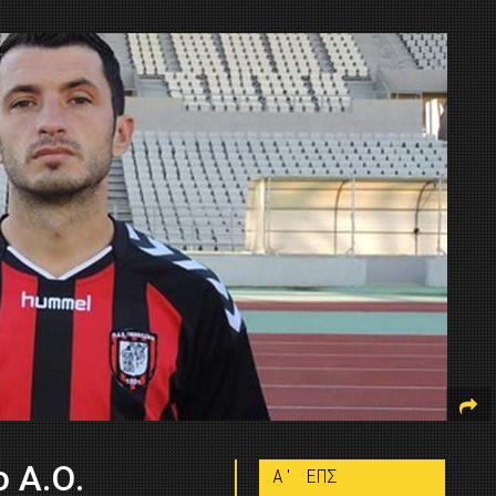
ο Α.Ο.
A' ΕΠΣ