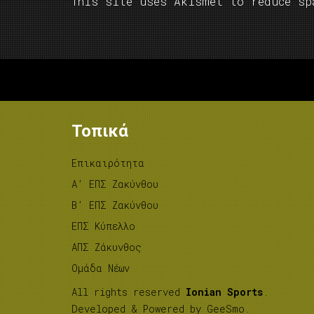
This site uses Akismet to reduce s
Τοπικά
Επικαιρότητα
A’ ΕΠΣ Ζακύνθου
B’ ΕΠΣ Ζακύνθου
ΕΠΣ Κύπελλο
ΑΠΣ Ζάκυνθος
Ομάδα Νέων
All rights reserved
Ionian Sports
.
Developed & Powered by
GeeSmo
.