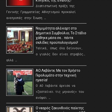
κινήσεις της Ένωσης!
Διαπιστωτική πράξη της
Γενικής Γραμματείας Αθλητισμού προκαλεί
ανατροπές στην Ένωση …
Νομιμότητα αλά καρτ στο
Δημοτικό Συμβούλιο; Το Στάδιο
χάθηκε μέσα σε… πέντε
σελίδες προϋπολογισμού!
Τελικά, όπως όλα δείχνουν,
ο γιαλός δεν είναι στραβός…
αλλά …
ΑΟ Λεβάντε: Με τον Χρήστο
Γερολυμάτο στην τεχνική
ηγεσία!
Ο ΑΟ Λεβάντε άρχισε να
«ζεσταίνει τις μηχανές» του
ενόψει …
O νεαρός ζακυνθινός παίκτης