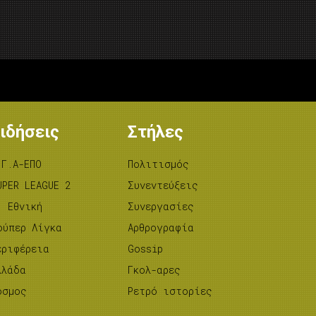
ιδήσεις
Στήλες
.Γ.Α-ΕΠΟ
Πολιτισμός
UPER LEAGUE 2
Συνεντεύξεις
’ Εθνική
Συνεργασίες
ούπερ Λίγκα
Αρθρογραφία
εριφέρεια
Gossip
λλάδα
Γκολ-αρες
όσμος
Ρετρό ιστορίες