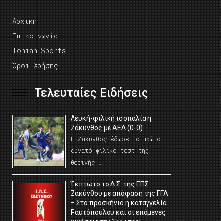
Αρχική
Επικοινωνία
Ionian Sports
Όροι Χρήσης
Τελευταίες Ειδήσεις
Λευκή-φιλική ισοπαλία η
Ζάκυνθος με ΑΕΛ (0-0)
Η Ζάκυνθος έδωσε το πρώτο
δυνατό φιλικό τεστ της
θερινής …
Έκπτωτο το Δ.Σ. της ΕΠΣ
Ζακύνθου με απόφαση της ΓΓΑ
– Στο προσκήνιο η καταγγελία
Ραυτόπουλου και οι επόμενες