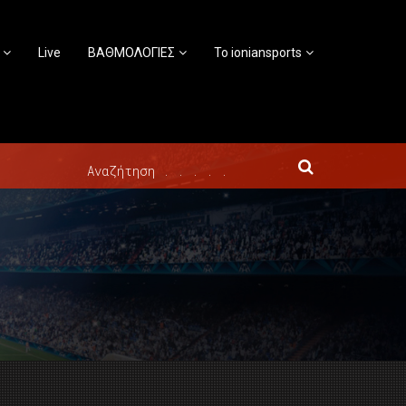
Live
ΒΑΘΜΟΛΟΓΙΕΣ
Το ioniansports