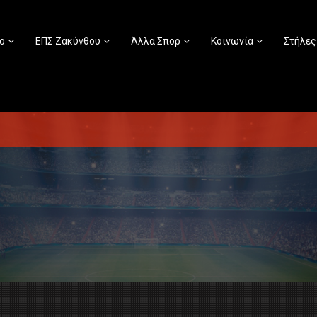
ο
ΕΠΣ Ζακύνθου
Άλλα Σπορ
Κοινωνία
Στήλες