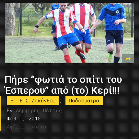
Πήρε “φωτιά το σπίτι του
Έσπερου” από (το) Κερί!!!
B’ ΕΠΣ Ζακύνθου
,
Ποδόσφαιρο
By
Δημήτρης Πέττας
Φεβ 1, 2015
Αφήστε σχόλιο