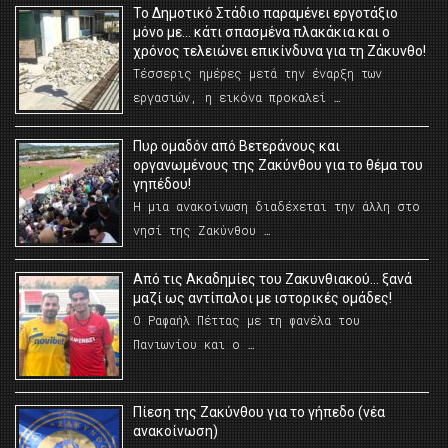
Το Δημοτικό Στάδιο παραμένει εργοτάξιο
μόνο με… κάτι σπασμένα πλακάκια και ο
χρόνος τελειώνει επικίνδυνα για τη Ζάκυνθο!
Τέσσερις ημέρες μετά την έναρξη των
εργασιών, η εικόνα προκαλεί …
Πυρ ομαδόν από Βετεράνους και
οργανωμένους της Ζακύνθου για το θέμα του
γηπέδου!
Η μια ανακοίνωση διαδέχεται την άλλη στο
νησί της Ζακύνθου …
Από τις Ακαδημίες του Ζακυνθιακού… ξανά
μαζί ως αντίπαλοι με ιστορικές ομάδες!
Ο Ραφαήλ Πέττας με τη φανέλα του
Πανιωνίου και ο …
Πίεση της Ζακύνθου για το γήπεδο (νέα
ανακοίνωση)