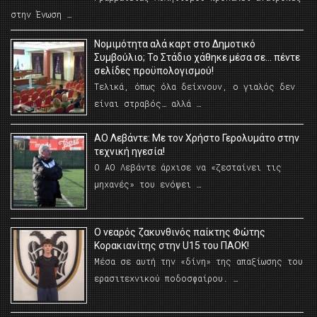
στην Ένωση …
Νομιμότητα αλά καρτ στο Δημοτικό
Συμβούλιο; Το Στάδιο χάθηκε μέσα σε… πέντε
σελίδες προϋπολογισμού!
Τελικά, όπως όλα δείχνουν, ο γιαλός δεν
είναι στραβός… αλλά …
ΑΟ Λεβάντε: Με τον Χρήστο Γερολυμάτο στην
τεχνική ηγεσία!
Ο ΑΟ Λεβάντε άρχισε να «ζεσταίνει τις
μηχανές» του ενόψει …
O νεαρός ζακυνθινός παίκτης Φώτης
Κορακιανίτης στην U15 του ΠΑΟΚ!
Μέσα σε αυτή την «δίνη» της απαξίωσης του
ερασιτεχνικού ποδοσφαίρου. …