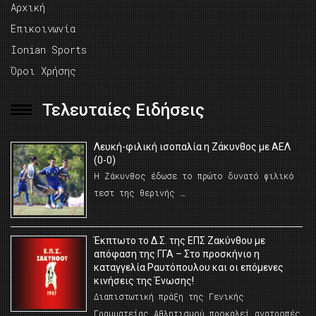
Αρχική
Επικοινωνία
Ionian Sports
Όροι Χρήσης
Τελευταίες Ειδήσεις
Λευκή-φιλική ισοπαλία η Ζάκυνθος με ΑΕΛ
(0-0)
Η Ζάκυνθος έδωσε το πρώτο δυνατό φιλικό
τεστ της θερινής …
Έκπτωτο το Δ.Σ. της ΕΠΣ Ζακύνθου με
απόφαση της ΓΓΑ – Στο προσκήνιο η
καταγγελία Ραυτόπουλου και οι επόμενες
κινήσεις της Ένωσης!
Διαπιστωτική πράξη της Γενικής
Γραμματείας Αθλητισμού προκαλεί ανατροπές