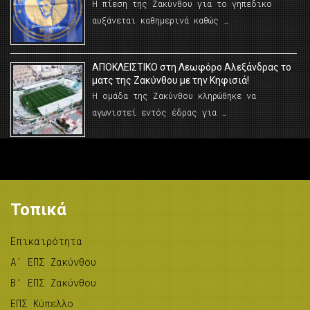
Η πίεση της Ζακύνθου για το γηπεδικο
αυξάνεται καθημερινά καθώς …
AΠΟΚΛΕΙΣΤΙΚΟ στη Λεωφόρο Αλεξάνδρας το
ματς της Ζακύνθου με την Κηφισιά!
Η ομάδα της Ζακύνθου κληρώθηκε να
αγωνιστεί εντός έδρας για …
Τοπικά
Επικαιρότητα
A’ ΕΠΣ Ζακύνθου
B’ ΕΠΣ Ζακύνθου
ΕΠΣ Κύπελλο