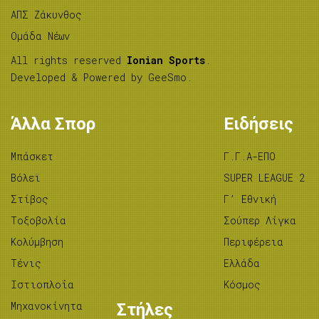
ΑΠΣ Ζάκυνθος
Ομάδα Νέων
All rights reserved
Ionian Sports
.
Developed & Powered by
GeeSmo
.
Άλλα Σπορ
Ειδήσεις
Μπάσκετ
Γ.Γ.Α-ΕΠΟ
Βόλεϊ
SUPER LEAGUE 2
Στίβος
Γ’ Εθνική
Tοξοβολία
Σούπερ Λίγκα
Κολύμβηση
Περιφέρεια
Τένις
Ελλάδα
Ιστιοπλοΐα
Κόσμος
Μηχανοκίνητα
Στήλες