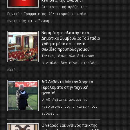
κινήσεις της Ένωσης!
Διαπιστωτική πράξη της
Γενικής Γραμματείας Αθλητισμού προκαλεί
ανατροπές στην Ένωση …
Νομιμότητα αλά καρτ στο
Δημοτικό Συμβούλιο; Το Στάδιο
χάθηκε μέσα σε… πέντε
σελίδες προϋπολογισμού!
Τελικά, όπως όλα δείχνουν,
ο γιαλός δεν είναι στραβός…
αλλά …
ΑΟ Λεβάντε: Με τον Χρήστο
Γερολυμάτο στην τεχνική
ηγεσία!
Ο ΑΟ Λεβάντε άρχισε να
«ζεσταίνει τις μηχανές» του
ενόψει …
O νεαρός ζακυνθινός παίκτης