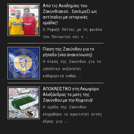
Από τις Ακαδημίες του
Ζακυνθιακού… ξανά μαζί ως
αντίπαλοι με ιστορικές
ομάδες!
Ο Ραφαήλ Πέττας με τη φανέλα
του Πανιωνίου και ο …
Πίεση της Ζακύνθου για το
γήπεδο (νέα ανακοίνωση)
Η πίεση της Ζακύνθου για το
γηπεδικο αυξάνεται
καθημερινά καθώς …
AΠΟΚΛΕΙΣΤΙΚΟ στη Λεωφόρο
Αλεξάνδρας το ματς της
Ζακύνθου με την Κηφισιά!
Η ομάδα της Ζακύνθου
κληρώθηκε να αγωνιστεί εντός
έδρας για …