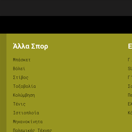
Άλλα Σπορ
Ε
Μπάσκετ
Γ
Βόλεϊ
S
Στίβος
Γ
Tοξοβολία
Σ
Κολύμβηση
Π
Τένις
Ε
Ιστιοπλοΐα
Κ
Μηχανοκίνητα
Πολεμικές Τέχνες