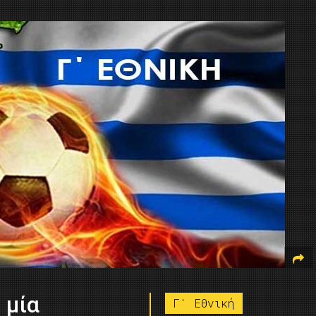
 μία
Γ' Εθνική