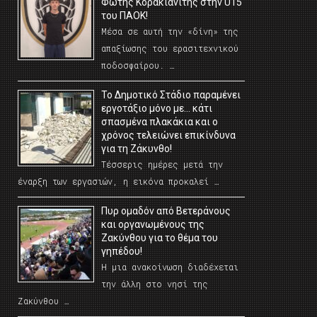
Φώτης Κορακιανίτης στην U15
του ΠΑΟΚ!
Μέσα σε αυτή την «δίνη» της
απαξίωσης του ερασιτεχνικού
ποδοσφαίρου. …
Το Δημοτικό Στάδιο παραμένει
εργοτάξιο μόνο με… κάτι
σπασμένα πλακάκια και ο
χρόνος τελειώνει επικίνδυνα
για τη Ζάκυνθο!
Τέσσερις ημέρες μετά την
έναρξη των εργασιών, η εικόνα προκαλεί …
Πυρ ομαδόν από Βετεράνους
και οργανωμένους της
Ζακύνθου για το θέμα του
γηπέδου!
Η μια ανακοίνωση διαδέχεται
την άλλη στο νησί της
Ζακύνθου …