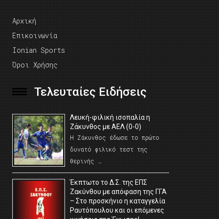
Αρχική
Επικοινωνία
Ionian Sports
Όροι Χρήσης
Τελευταίες Ειδήσεις
Λευκή-φιλική ισοπαλία η
Ζάκυνθος με ΑΕΛ (0-0)
Η Ζάκυνθος έδωσε το πρώτο
δυνατό φιλικό τεστ της
θερινής …
Έκπτωτο το Δ.Σ. της ΕΠΣ
Ζακύνθου με απόφαση της ΓΓΑ
– Στο προσκήνιο η καταγγελία
Ραυτόπουλου και οι επόμενες