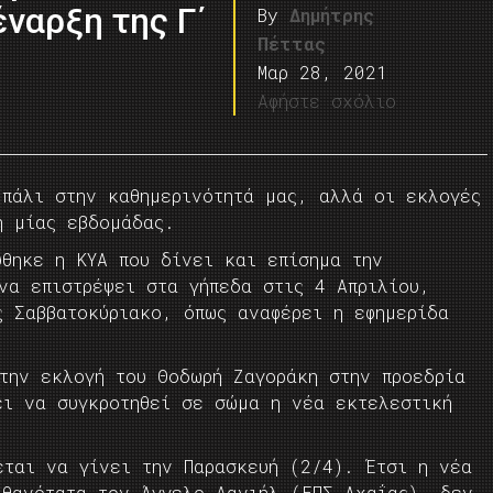
ναρξη της Γ΄
By
Δημήτρης
Πέττας
Μαρ 28, 2021
Αφήστε σχόλιο
 πάλι στην καθημερινότητά μας, αλλά οι εκλογές
ή μίας εβδομάδας.
ύθηκε η ΚΥΑ που δίνει και επίσημα την
να επιστρέψει στα γήπεδα στις 4 Απριλίου,
ς Σαββατοκύριακο, όπως αναφέρει η εφημερίδα
 την εκλογή του Θοδωρή Ζαγοράκη στην προεδρία
ει να συγκροτηθεί σε σώμα η νέα εκτελεστική
εται να γίνει την Παρασκευή (2/4). Έτσι η νέα
ιθανότατα τον Άγγελο Δανιήλ (ΕΠΣ Αχαΐας), δεν