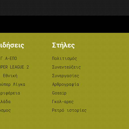
ιδήσεις
Στήλες
.Γ.Α-ΕΠΟ
Πολιτισμός
UPER LEAGUE 2
Συνεντεύξεις
’ Εθνική
Συνεργασίες
ούπερ Λίγκα
Αρθρογραφία
εριφέρεια
Gossip
λλάδα
Γκολ-αρες
όσμος
Ρετρό ιστορίες