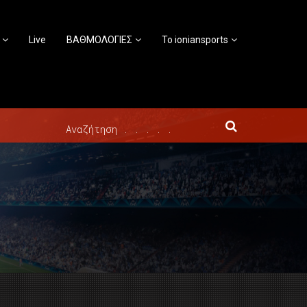
Live
ΒΑΘΜΟΛΟΓΙΕΣ
Το ioniansports