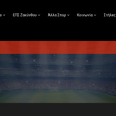
ο
ΕΠΣ Ζακύνθου
Άλλα Σπορ
Κοινωνία
Στήλες