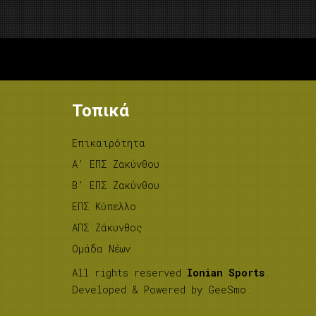
Τοπικά
Επικαιρότητα
A’ ΕΠΣ Ζακύνθου
B’ ΕΠΣ Ζακύνθου
ΕΠΣ Κύπελλο
ΑΠΣ Ζάκυνθος
Ομάδα Νέων
All rights reserved
Ionian Sports
.
Developed & Powered by
GeeSmo
.