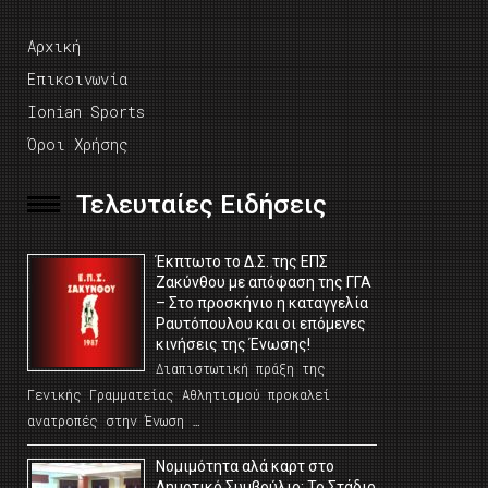
Αρχική
Επικοινωνία
Ionian Sports
Όροι Χρήσης
Τελευταίες Ειδήσεις
Έκπτωτο το Δ.Σ. της ΕΠΣ
Ζακύνθου με απόφαση της ΓΓΑ
– Στο προσκήνιο η καταγγελία
Ραυτόπουλου και οι επόμενες
κινήσεις της Ένωσης!
Διαπιστωτική πράξη της
Γενικής Γραμματείας Αθλητισμού προκαλεί
ανατροπές στην Ένωση …
Νομιμότητα αλά καρτ στο
Δημοτικό Συμβούλιο; Το Στάδιο