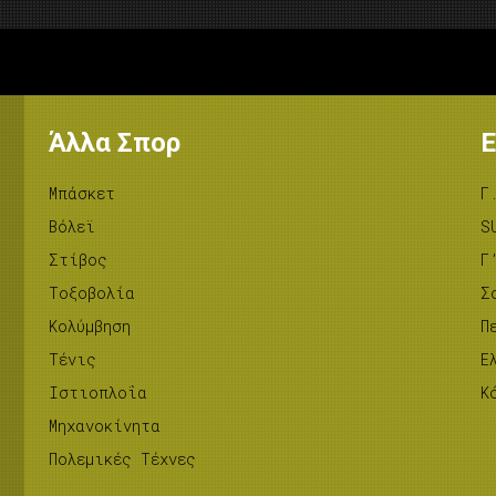
Άλλα Σπορ
Ε
Μπάσκετ
Γ
Βόλεϊ
S
Στίβος
Γ
Tοξοβολία
Σ
Κολύμβηση
Π
Τένις
Ε
Ιστιοπλοΐα
Κ
Μηχανοκίνητα
Πολεμικές Τέχνες