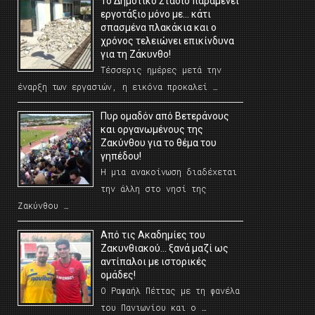
Το Δημοτικό Στάδιο παραμένει
εργοτάξιο μόνο με… κάτι
σπασμένα πλακάκια και ο
χρόνος τελειώνει επικίνδυνα
για τη Ζάκυνθο!
Τέσσερις ημέρες μετά την
έναρξη των εργασιών, η εικόνα προκαλεί …
Πυρ ομαδόν από Βετεράνους
και οργανωμένους της
Ζακύνθου για το θέμα του
γηπέδου!
Η μια ανακοίνωση διαδέχεται
την άλλη στο νησί της
Ζακύνθου …
Από τις Ακαδημίες του
Ζακυνθιακού… ξανά μαζί ως
αντίπαλοι με ιστορικές
ομάδες!
Ο Ραφαήλ Πέττας με τη φανέλα
του Πανιωνίου και ο …