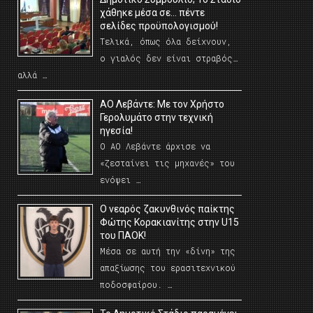
χάθηκε μέσα σε… πέντε
σελίδες προϋπολογισμού!
Τελικά, όπως όλα δείχνουν,
ο γιαλός δεν είναι στραβός…
αλλά …
ΑΟ Λεβάντε: Με τον Χρήστο
Γερολυμάτο στην τεχνική
ηγεσία!
Ο ΑΟ Λεβάντε άρχισε να
«ζεσταίνει τις μηχανές» του
ενόψει …
O νεαρός ζακυνθινός παίκτης
Φώτης Κορακιανίτης στην U15
του ΠΑΟΚ!
Μέσα σε αυτή την «δίνη» της
απαξίωσης του ερασιτεχνικού
ποδοσφαίρου. …