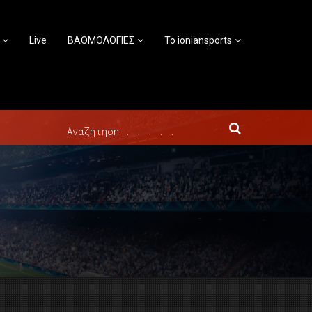
Live
ΒΑΘΜΟΛΟΓΙΕΣ
Το ioniansports