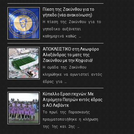
Πίεση της Ζακύνθου για το
γήπεδο (νέα ανακοίνωση)
Η πίεση της Ζακύνθου για το
γηπεδικο αυξάνεται
καθημερινά καθώς …
AΠΟΚΛΕΙΣΤΙΚΟ στη Λεωφόρο
Αλεξάνδρας το ματς της
Ζακύνθου με την Κηφισιά!
Η ομάδα της Ζακύνθου
κληρώθηκε να αγωνιστεί εντός
έδρας για …
Κύπελλο Ερασιτεχνών: Με
Ατρόμητο Πατρών εντός έδρας
ο ΑΟ Λεβάντε
Το πρωί της Παρασκευής
πραγματοποιήθηκε η κλήρωση
της 1ης και 2ης …