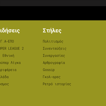
ιδήσεις
Στήλες
.Γ.Α-ΕΠΟ
Πολιτισμός
UPER LEAGUE 2
Συνεντεύξεις
’ Εθνική
Συνεργασίες
ούπερ Λίγκα
Αρθρογραφία
εριφέρεια
Gossip
λλάδα
Γκολ-αρες
όσμος
Ρετρό ιστορίες