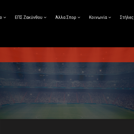
ο
ΕΠΣ Ζακύνθου
Άλλα Σπορ
Κοινωνία
Στήλες