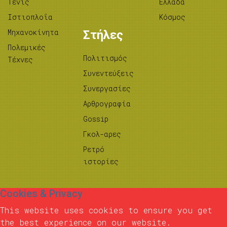
Τένις
Ελλάδα
Ιστιοπλοΐα
Κόσμος
Μηχανοκίνητα
Στήλες
Πολεμικές
Πολιτισμός
Τέχνες
Συνεντεύξεις
Συνεργασίες
Αρθρογραφία
Gossip
Γκολ-αρες
Ρετρό
ιστορίες
Cookies & Privacy
This website uses cookies to ensure you get
the best experience on our website.