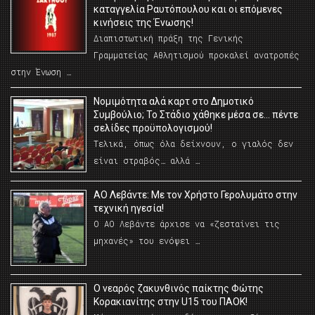
καταγγελία Ραυτόπουλου και οι επόμενες
κινήσεις της Ένωσης!
Διαπιστωτική πράξη της Γενικής
Γραμματείας Αθλητισμού προκαλεί ανατροπές
στην Ένωση …
Νομιμότητα αλά καρτ στο Δημοτικό
Συμβούλιο; Το Στάδιο χάθηκε μέσα σε… πέντε
σελίδες προϋπολογισμού!
Τελικά, όπως όλα δείχνουν, ο γιαλός δεν
είναι στραβός… αλλά …
ΑΟ Λεβάντε: Με τον Χρήστο Γερολυμάτο στην
τεχνική ηγεσία!
Ο ΑΟ Λεβάντε άρχισε να «ζεσταίνει τις
μηχανές» του ενόψει …
O νεαρός ζακυνθινός παίκτης Φώτης
Κορακιανίτης στην U15 του ΠΑΟΚ!