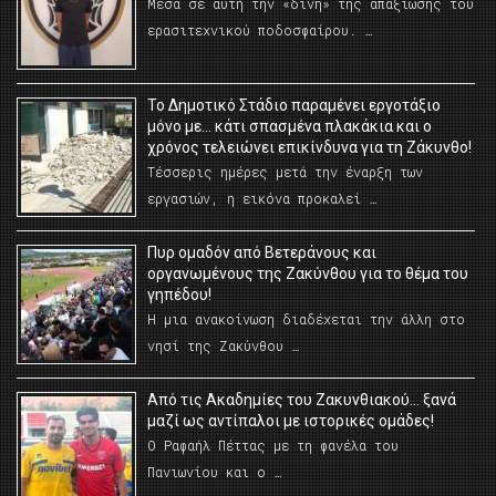
Μέσα σε αυτή την «δίνη» της απαξίωσης του
ερασιτεχνικού ποδοσφαίρου. …
Το Δημοτικό Στάδιο παραμένει εργοτάξιο
μόνο με… κάτι σπασμένα πλακάκια και ο
χρόνος τελειώνει επικίνδυνα για τη Ζάκυνθο!
Τέσσερις ημέρες μετά την έναρξη των
εργασιών, η εικόνα προκαλεί …
Πυρ ομαδόν από Βετεράνους και
οργανωμένους της Ζακύνθου για το θέμα του
γηπέδου!
Η μια ανακοίνωση διαδέχεται την άλλη στο
νησί της Ζακύνθου …
Από τις Ακαδημίες του Ζακυνθιακού… ξανά
μαζί ως αντίπαλοι με ιστορικές ομάδες!
Ο Ραφαήλ Πέττας με τη φανέλα του
Πανιωνίου και ο …