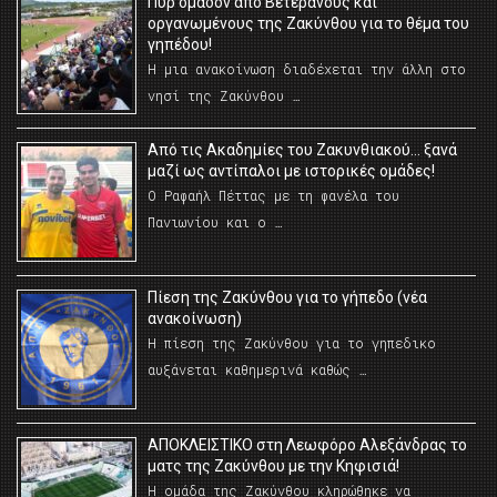
Πυρ ομαδόν από Βετεράνους και
οργανωμένους της Ζακύνθου για το θέμα του
γηπέδου!
Η μια ανακοίνωση διαδέχεται την άλλη στο
νησί της Ζακύνθου …
Από τις Ακαδημίες του Ζακυνθιακού… ξανά
μαζί ως αντίπαλοι με ιστορικές ομάδες!
Ο Ραφαήλ Πέττας με τη φανέλα του
Πανιωνίου και ο …
Πίεση της Ζακύνθου για το γήπεδο (νέα
ανακοίνωση)
Η πίεση της Ζακύνθου για το γηπεδικο
αυξάνεται καθημερινά καθώς …
AΠΟΚΛΕΙΣΤΙΚΟ στη Λεωφόρο Αλεξάνδρας το
ματς της Ζακύνθου με την Κηφισιά!
Η ομάδα της Ζακύνθου κληρώθηκε να