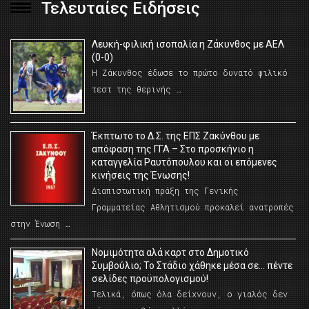
Τελευταίες Ειδήσεις
Λευκή-φιλική ισοπαλία η Ζάκυνθος με ΑΕΛ
(0-0)
Η Ζάκυνθος έδωσε το πρώτο δυνατό φιλικό
τεστ της θερινής …
Έκπτωτο το Δ.Σ. της ΕΠΣ Ζακύνθου με
απόφαση της ΓΓΑ – Στο προσκήνιο η
καταγγελία Ραυτόπουλου και οι επόμενες
κινήσεις της Ένωσης!
Διαπιστωτική πράξη της Γενικής
Γραμματείας Αθλητισμού προκαλεί ανατροπές
στην Ένωση …
Νομιμότητα αλά καρτ στο Δημοτικό
Συμβούλιο; Το Στάδιο χάθηκε μέσα σε… πέντε
σελίδες προϋπολογισμού!
Τελικά, όπως όλα δείχνουν, ο γιαλός δεν