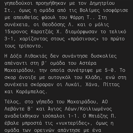
γηπεδούχοι προηγήθηκαν με τον Δημητρίου
Στ., όμως η ομάδα από τις Βολίμες ισοφάρισε
με απευθείας φάουλ του Ψάρρη Τ.. Στη
συνέχεια, οι Θεοδόσης Λ. και ο μόλις
15χρονος Καρατζάς Χ. διαμόρφωσαν το τελικό
3-1, χαρίζοντας στους «πράσινους» το πρώτο
τους τρίποντο.
Η Δόξα Λιθακιάς δεν συνάντησε δυσκολίες
απέναντι στη β’ ομάδα του Αστέρα
Μαχαιράδου, την οποία συνέτριψε με 5-0. Το
σκορ άνοιξε με αυτογκόλ του Κλάδη, ενώ στη
συνέχεια σκόραραν οι Λυκάϊ, Χάνα, Πίττας
και Καράμπελας.
Τέλος, στο γήπεδο του Μαχαιράδου, ΑΟ
Λεβάντε Β’ και Άγιος Λέων/Κοιλιωμένος
αναδείχθηκαν ισόπαλοι 1-1. Ο Μπιάζης Π.
έβαλε μπροστά τις «νυχτερίδες», όμως η
ομάδα των ορεινών απάντησε με ένα