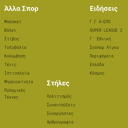
Άλλα Σπορ
Ειδήσεις
Μπάσκετ
Γ.Γ.Α-ΕΠΟ
Βόλεϊ
SUPER LEAGUE 2
Στίβος
Γ’ Εθνική
Tοξοβολία
Σούπερ Λίγκα
Κολύμβηση
Περιφέρεια
Τένις
Ελλάδα
Ιστιοπλοΐα
Κόσμος
Μηχανοκίνητα
Στήλες
Πολεμικές
Πολιτισμός
Τέχνες
Συνεντεύξεις
Συνεργασίες
Αρθρογραφία