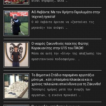
είναι στραβός… αλλά …
ΑΟ Λεβάντε: Με τον Χρήστο Γερολυμάτο στην
τεχνική ηγεσία!
Ο ΑΟ Λεβάντε άρχισε να «ζεσταίνει τις
μηχανές» του ενόψει …
O νεαρός ζακυνθινός παίκτης Φώτης
Κορακιανίτης στην U15 του ΠΑΟΚ!
Μέσα σε αυτή την «δίνη» της απαξίωσης του
ερασιτεχνικού ποδοσφαίρου. …
Το Δημοτικό Στάδιο παραμένει εργοτάξιο
μόνο με… κάτι σπασμένα πλακάκια και ο
χρόνος τελειώνει επικίνδυνα για τη Ζάκυνθο!
Τέσσερις ημέρες μετά την έναρξη των
εργασιών, η εικόνα προκαλεί …