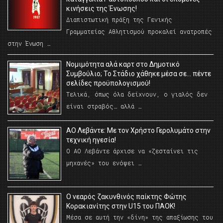
κινήσεις της Ένωσης!
Διαπιστωτική πράξη της Γενικής
Γραμματείας Αθλητισμού προκαλεί ανατροπές
στην Ένωση …
Νομιμότητα αλά καρτ στο Δημοτικό
Συμβούλιο; Το Στάδιο χάθηκε μέσα σε… πέντε
σελίδες προϋπολογισμού!
Τελικά, όπως όλα δείχνουν, ο γιαλός δεν
είναι στραβός… αλλά …
ΑΟ Λεβάντε: Με τον Χρήστο Γερολυμάτο στην
τεχνική ηγεσία!
Ο ΑΟ Λεβάντε άρχισε να «ζεσταίνει τις
μηχανές» του ενόψει …
O νεαρός ζακυνθινός παίκτης Φώτης
Κορακιανίτης στην U15 του ΠΑΟΚ!
Μέσα σε αυτή την «δίνη» της απαξίωσης του