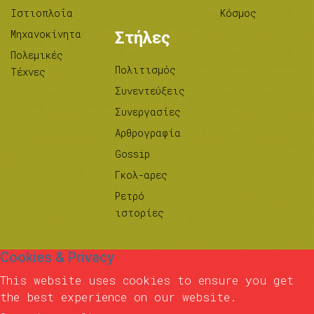
Ιστιοπλοΐα
Κόσμος
Μηχανοκίνητα
Στήλες
Πολεμικές
Πολιτισμός
Τέχνες
Συνεντεύξεις
Συνεργασίες
Αρθρογραφία
Gossip
Γκολ-αρες
Ρετρό
ιστορίες
Cookies & Privacy
This website uses cookies to ensure you get
the best experience on our website.