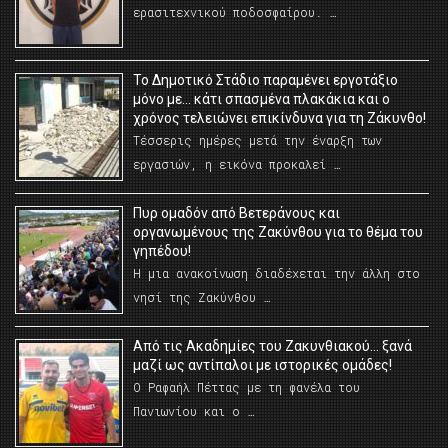
ερασιτεχνικού ποδοσφαίρου. …
Το Δημοτικό Στάδιο παραμένει εργοτάξιο
μόνο με… κάτι σπασμένα πλακάκια και ο
χρόνος τελειώνει επικίνδυνα για τη Ζάκυνθο!
Τέσσερις ημέρες μετά την έναρξη των
εργασιών, η εικόνα προκαλεί …
Πυρ ομαδόν από Βετεράνους και
οργανωμένους της Ζακύνθου για το θέμα του
γηπέδου!
Η μια ανακοίνωση διαδέχεται την άλλη στο
νησί της Ζακύνθου …
Από τις Ακαδημίες του Ζακυνθιακού… ξανά
μαζί ως αντίπαλοι με ιστορικές ομάδες!
Ο Ραφαήλ Πέττας με τη φανέλα του
Πανιωνίου και ο …