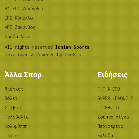
B’ ΕΠΣ Ζακύνθου
ΕΠΣ Κύπελλο
ΑΠΣ Ζάκυνθος
Ομάδα Νέων
All rights reserved
Ionian Sports
.
Developed & Powered by
GeeSmo
.
Άλλα Σπορ
Ειδήσεις
Μπάσκετ
Γ.Γ.Α-ΕΠΟ
Βόλεϊ
SUPER LEAGUE 2
Στίβος
Γ’ Εθνική
Tοξοβολία
Σούπερ Λίγκα
Κολύμβηση
Περιφέρεια
Τένις
Ελλάδα