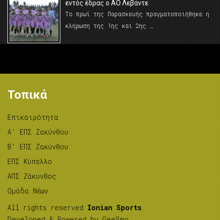
εντός έδρας ο ΑΟ Λεβάντε
Το πρωί της Παρασκευής πραγματοποιήθηκε η
κλήρωση της 1ης και 2ης …
Τοπικά
Επικαιρότητα
A’ ΕΠΣ Ζακύνθου
B’ ΕΠΣ Ζακύνθου
ΕΠΣ Κύπελλο
ΑΠΣ Ζάκυνθος
Ομάδα Νέων
All rights reserved
Ionian Sports
.
Developed & Powered by
GeeSmo
.