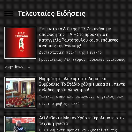
Τελευταίες Ειδήσεις
Έκπτωτο το Δ.Σ. της ΕΠΣ Ζακύνθου με
απόφαση της ΓΓΑ – Στο προσκήνιο η
καταγγελία Ραυτόπουλου και οι επόμενες
κινήσεις της Ένωσης!
Διαπιστωτική πράξη της Γενικής
Γραμματείας Αθλητισμού προκαλεί ανατροπές
στην Ένωση …
Νομιμότητα αλά καρτ στο Δημοτικό
Συμβούλιο; Το Στάδιο χάθηκε μέσα σε… πέντε
σελίδες προϋπολογισμού!
Τελικά, όπως όλα δείχνουν, ο γιαλός δεν
είναι στραβός… αλλά …
ΑΟ Λεβάντε: Με τον Χρήστο Γερολυμάτο στην
τεχνική ηγεσία!
Ο ΑΟ Λεβάντε άρχισε να «ζεσταίνει τις