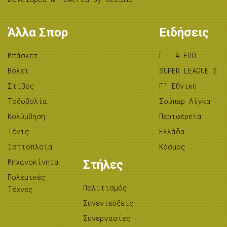
Άλλα Σπορ
Ειδήσεις
Μπάσκετ
Γ.Γ.Α-ΕΠΟ
Βόλεϊ
SUPER LEAGUE 2
Στίβος
Γ’ Εθνική
Tοξοβολία
Σούπερ Λίγκα
Κολύμβηση
Περιφέρεια
Τένις
Ελλάδα
Ιστιοπλοΐα
Κόσμος
Μηχανοκίνητα
Στήλες
Πολεμικές
Πολιτισμός
Τέχνες
Συνεντεύξεις
Συνεργασίες