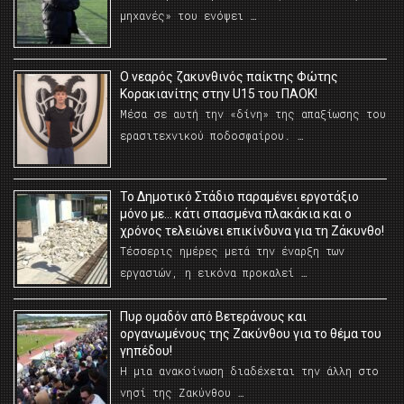
μηχανές» του ενόψει …
O νεαρός ζακυνθινός παίκτης Φώτης
Κορακιανίτης στην U15 του ΠΑΟΚ!
Μέσα σε αυτή την «δίνη» της απαξίωσης του
ερασιτεχνικού ποδοσφαίρου. …
Το Δημοτικό Στάδιο παραμένει εργοτάξιο
μόνο με… κάτι σπασμένα πλακάκια και ο
χρόνος τελειώνει επικίνδυνα για τη Ζάκυνθο!
Τέσσερις ημέρες μετά την έναρξη των
εργασιών, η εικόνα προκαλεί …
Πυρ ομαδόν από Βετεράνους και
οργανωμένους της Ζακύνθου για το θέμα του
γηπέδου!
Η μια ανακοίνωση διαδέχεται την άλλη στο
νησί της Ζακύνθου …