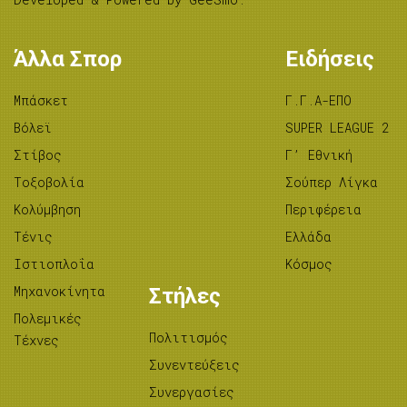
Άλλα Σπορ
Ειδήσεις
Μπάσκετ
Γ.Γ.Α-ΕΠΟ
Βόλεϊ
SUPER LEAGUE 2
Στίβος
Γ’ Εθνική
Tοξοβολία
Σούπερ Λίγκα
Κολύμβηση
Περιφέρεια
Τένις
Ελλάδα
Ιστιοπλοΐα
Κόσμος
Μηχανοκίνητα
Στήλες
Πολεμικές
Πολιτισμός
Τέχνες
Συνεντεύξεις
Συνεργασίες