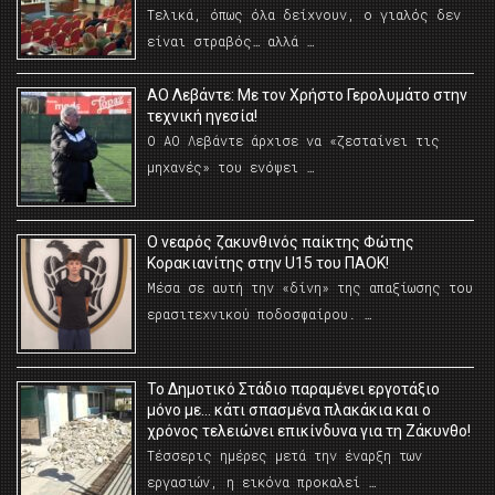
Τελικά, όπως όλα δείχνουν, ο γιαλός δεν
είναι στραβός… αλλά …
ΑΟ Λεβάντε: Με τον Χρήστο Γερολυμάτο στην
τεχνική ηγεσία!
Ο ΑΟ Λεβάντε άρχισε να «ζεσταίνει τις
μηχανές» του ενόψει …
O νεαρός ζακυνθινός παίκτης Φώτης
Κορακιανίτης στην U15 του ΠΑΟΚ!
Μέσα σε αυτή την «δίνη» της απαξίωσης του
ερασιτεχνικού ποδοσφαίρου. …
Το Δημοτικό Στάδιο παραμένει εργοτάξιο
μόνο με… κάτι σπασμένα πλακάκια και ο
χρόνος τελειώνει επικίνδυνα για τη Ζάκυνθο!
Τέσσερις ημέρες μετά την έναρξη των
εργασιών, η εικόνα προκαλεί …