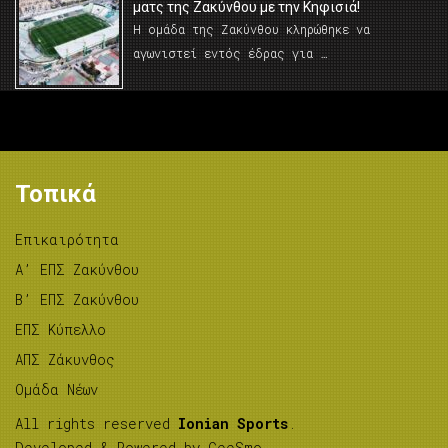
ματς της Ζακύνθου με την Κηφισιά!
Η ομάδα της Ζακύνθου κληρώθηκε να
αγωνιστεί εντός έδρας για …
Τοπικά
Επικαιρότητα
A’ ΕΠΣ Ζακύνθου
B’ ΕΠΣ Ζακύνθου
ΕΠΣ Κύπελλο
ΑΠΣ Ζάκυνθος
Ομάδα Νέων
All rights reserved
Ionian Sports
.
Developed & Powered by
GeeSmo
.