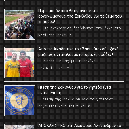
Πυρ ομαδόν από Βετεράνους και
οργανωμένους της Ζακύνθου για το θέμα του
γηπέδου!
Η μια ανακοίνωση διαδέχεται την άλλη στο
νησί της Ζακύνθου …
Από τις Ακαδημίες του Ζακυνθιακού… ξανά
μαζί ως αντίπαλοι με ιστορικές ομάδες!
Ο Ραφαήλ Πέττας με τη φανέλα του
Πανιωνίου και ο …
Πίεση της Ζακύνθου για το γήπεδο (νέα
ανακοίνωση)
Η πίεση της Ζακύνθου για το γηπεδικο
αυξάνεται καθημερινά καθώς …
AΠΟΚΛΕΙΣΤΙΚΟ στη Λεωφόρο Αλεξάνδρας το