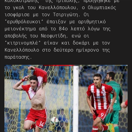
Κολοκοτρώνης” της Τρίπολης, προηγήθηκε με
το γκολ του Κανελλόπουλου, ο Ολυμπιακός
ισοφάρισε με τον Τσιριγώτη. Οι
“ερυθρόλευκοι” έπαιξαν με αριθμητικό
μειονέκτημα από το 84ο λεπτό λόγω της
αποβολής του Νεοφυτίδη, ενώ οι
“κιτρινομπλέ” είχαν και δοκάρι με τον
Κανελλόπουλο στο δεύτερο ημίχρονο της
παράτασης.