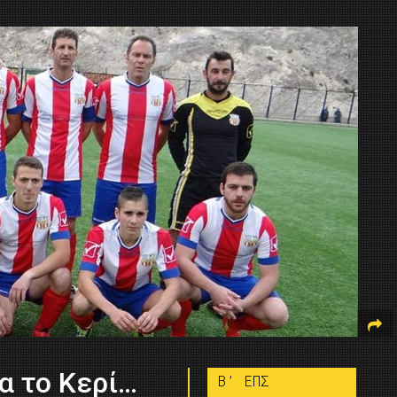
α το Κερί…
B’ ΕΠΣ