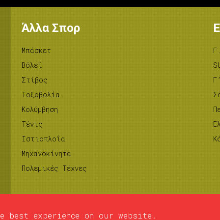
Άλλα Σπορ
Ε
Μπάσκετ
Γ
Βόλεϊ
S
Στίβος
Γ
Tοξοβολία
Σ
Κολύμβηση
Π
Τένις
Ε
Ιστιοπλοΐα
Κ
Μηχανοκίνητα
Πολεμικές Τέχνες
e best experience on our website.