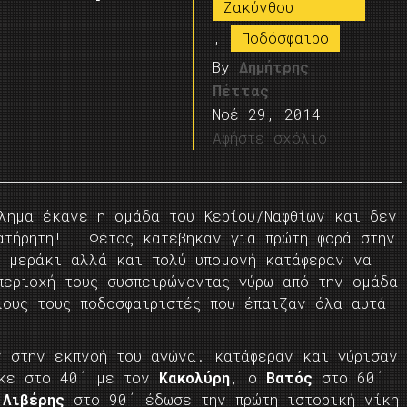
Ζακύνθου
,
Ποδόσφαιρο
By
Δημήτρης
Πέττας
Νοέ 29, 2014
Αφήστε σχόλιο
θλημα έκανε η ομάδα του Κερίου/Ναφθίων και δεν
ρατήρητη! Φέτος κατέβηκαν για πρώτη φορά στην
ε μεράκι αλλά και πολύ υπομονή κατάφεραν να
περιοχή τους συσπειρώνοντας γύρω από την ομάδα
λους τους ποδοσφαιριστές που έπαιζαν όλα αυτά
ν στην εκπνοή του αγώνα. κατάφεραν και γύρισαν
ηκε στο 40΄ με τον
Κακολύρη
, ο
Βατός
στο 60΄
 Λιβέρης
στο 90΄ έδωσε την πρώτη ιστορική νίκη