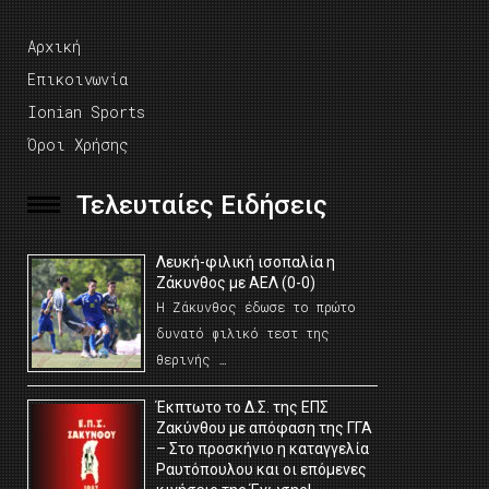
Αρχική
Επικοινωνία
Ionian Sports
Όροι Χρήσης
Τελευταίες Ειδήσεις
Λευκή-φιλική ισοπαλία η
Ζάκυνθος με ΑΕΛ (0-0)
Η Ζάκυνθος έδωσε το πρώτο
δυνατό φιλικό τεστ της
θερινής …
Έκπτωτο το Δ.Σ. της ΕΠΣ
Ζακύνθου με απόφαση της ΓΓΑ
– Στο προσκήνιο η καταγγελία
Ραυτόπουλου και οι επόμενες