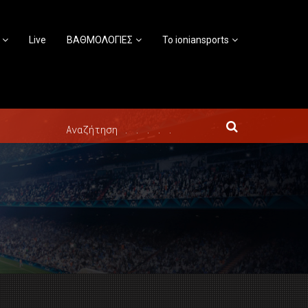
Live
ΒΑΘΜΟΛΟΓΙΕΣ
Το ioniansports