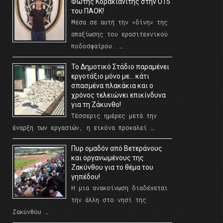
Φώτης Κορακιανίτης στην U15
του ΠΑΟΚ!
Μέσα σε αυτή την «δίνη» της
απαξίωσης του ερασιτεχνικού
ποδοσφαίρου. …
Το Δημοτικό Στάδιο παραμένει
εργοτάξιο μόνο με… κάτι
σπασμένα πλακάκια και ο
χρόνος τελειώνει επικίνδυνα
για τη Ζάκυνθο!
Τέσσερις ημέρες μετά την
έναρξη των εργασιών, η εικόνα προκαλεί …
Πυρ ομαδόν από Βετεράνους
και οργανωμένους της
Ζακύνθου για το θέμα του
γηπέδου!
Η μια ανακοίνωση διαδέχεται
την άλλη στο νησί της
Ζακύνθου …