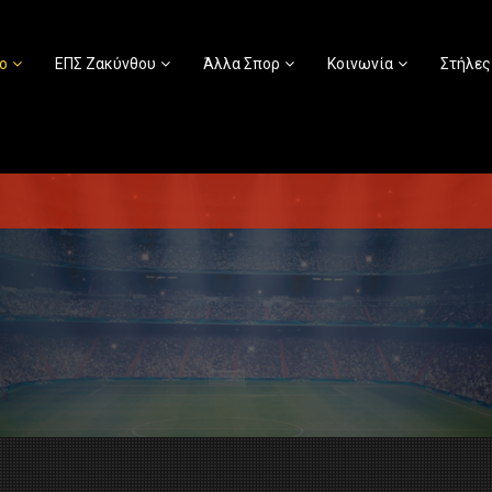
ο
ΕΠΣ Ζακύνθου
Άλλα Σπορ
Κοινωνία
Στήλες