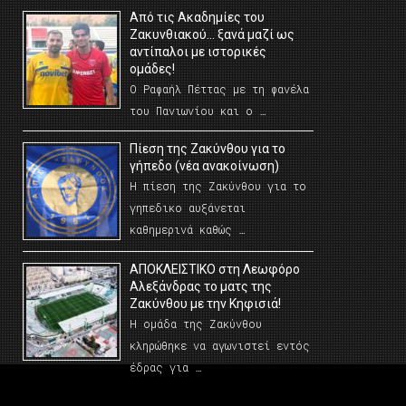
Από τις Ακαδημίες του
Ζακυνθιακού… ξανά μαζί ως
αντίπαλοι με ιστορικές
ομάδες!
Ο Ραφαήλ Πέττας με τη φανέλα
του Πανιωνίου και ο …
Πίεση της Ζακύνθου για το
γήπεδο (νέα ανακοίνωση)
Η πίεση της Ζακύνθου για το
γηπεδικο αυξάνεται
καθημερινά καθώς …
AΠΟΚΛΕΙΣΤΙΚΟ στη Λεωφόρο
Αλεξάνδρας το ματς της
Ζακύνθου με την Κηφισιά!
Η ομάδα της Ζακύνθου
κληρώθηκε να αγωνιστεί εντός
έδρας για …