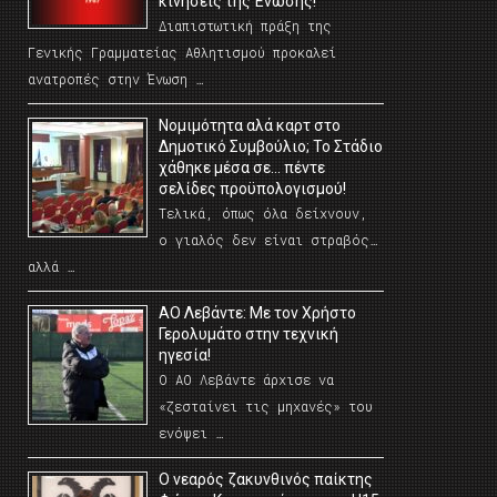
κινήσεις της Ένωσης!
Διαπιστωτική πράξη της
Γενικής Γραμματείας Αθλητισμού προκαλεί
ανατροπές στην Ένωση …
Νομιμότητα αλά καρτ στο
Δημοτικό Συμβούλιο; Το Στάδιο
χάθηκε μέσα σε… πέντε
σελίδες προϋπολογισμού!
Τελικά, όπως όλα δείχνουν,
ο γιαλός δεν είναι στραβός…
αλλά …
ΑΟ Λεβάντε: Με τον Χρήστο
Γερολυμάτο στην τεχνική
ηγεσία!
Ο ΑΟ Λεβάντε άρχισε να
«ζεσταίνει τις μηχανές» του
ενόψει …
O νεαρός ζακυνθινός παίκτης