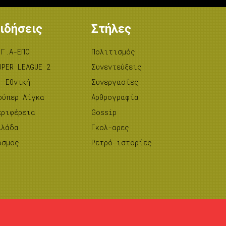
ιδήσεις
Στήλες
.Γ.Α-ΕΠΟ
Πολιτισμός
UPER LEAGUE 2
Συνεντεύξεις
’ Εθνική
Συνεργασίες
ούπερ Λίγκα
Αρθρογραφία
εριφέρεια
Gossip
λλάδα
Γκολ-αρες
όσμος
Ρετρό ιστορίες