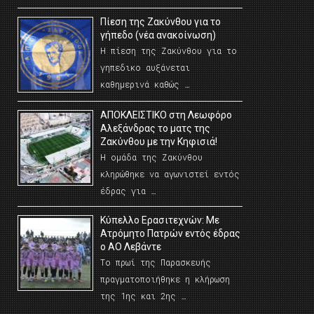
Πίεση της Ζακύνθου για το
γήπεδο (νέα ανακοίνωση)
Η πίεση της Ζακύνθου για το
γηπεδικο αυξάνεται
καθημερινά καθώς …
AΠΟΚΛΕΙΣΤΙΚΟ στη Λεωφόρο
Αλεξάνδρας το ματς της
Ζακύνθου με την Κηφισιά!
Η ομάδα της Ζακύνθου
κληρώθηκε να αγωνιστεί εντός
έδρας για …
Κύπελλο Ερασιτεχνών: Με
Ατρόμητο Πατρών εντός έδρας
ο ΑΟ Λεβάντε
Το πρωί της Παρασκευής
πραγματοποιήθηκε η κλήρωση
της 1ης και 2ης …