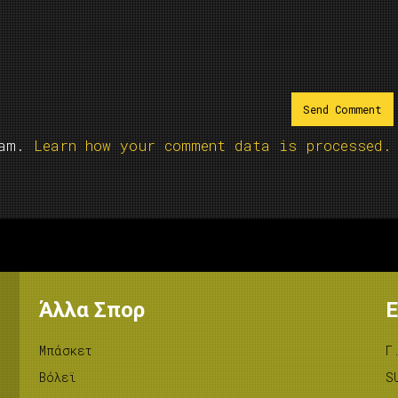
pam.
Learn how your comment data is processed.
Άλλα Σπορ
Ε
Μπάσκετ
Γ
Βόλεϊ
S