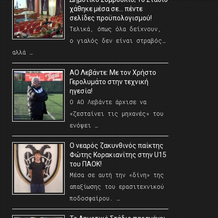
χάθηκε μέσα σε… πέντε
σελίδες προϋπολογισμού!
Τελικά, όπως όλα δείχνουν,
ο γιαλός δεν είναι στραβός…
αλλά …
ΑΟ Λεβάντε: Με τον Χρήστο
Γερολυμάτο στην τεχνική
ηγεσία!
Ο ΑΟ Λεβάντε άρχισε να
«ζεσταίνει τις μηχανές» του
ενόψει …
O νεαρός ζακυνθινός παίκτης
Φώτης Κορακιανίτης στην U15
του ΠΑΟΚ!
Μέσα σε αυτή την «δίνη» της
απαξίωσης του ερασιτεχνικού
ποδοσφαίρου. …