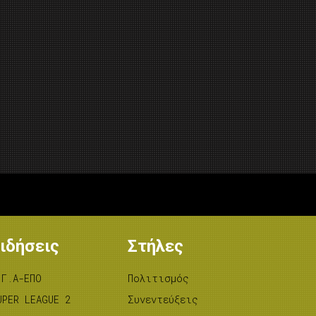
ιδήσεις
Στήλες
.Γ.Α-ΕΠΟ
Πολιτισμός
UPER LEAGUE 2
Συνεντεύξεις