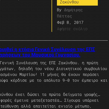
Ζακύνθου
By
Δημήτρης
Πέττας
Φεβ 8, 2017
Αφήστε σχόλιο
οιηθεί η ετήσια Γενική Συνέλευση της ΕΠΣ
χρήσεων του Μουσικού Γυμνασίου.
Γενική Συνέλευση της ΕΠΣ Ζακύνθου. η πρώτη
γμάτων, δηλαδή του νέου Διοικητικού συμβουλίου
ρασμένου Μαρτίου! 11 μήνες θα έχουν περάσει
ούφα κέρδισε με το απόλυτο 9-0 τον έμπειρο και
κύνθου έχει δώσει τα πρώτα δείγματα γραφής…
 φορές έμεινε μετεξεταστέα… Σίγουρα υπάρχει
ατεύθυνση αλλά απαιτείται ενιαίο μέτωπο,