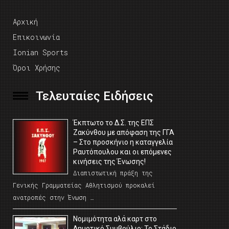
Αρχική
Επικοινωνία
Ionian Sports
Όροι Χρήσης
Τελευταίες Ειδήσεις
Έκπτωτο το Δ.Σ. της ΕΠΣ
Ζακύνθου με απόφαση της ΓΓΑ
– Στο προσκήνιο η καταγγελία
Ραυτόπουλου και οι επόμενες
κινήσεις της Ένωσης!
Διαπιστωτική πράξη της
Γενικής Γραμματείας Αθλητισμού προκαλεί
ανατροπές στην Ένωση …
Νομιμότητα αλά καρτ στο
Δημοτικό Συμβούλιο; Το Στάδιο