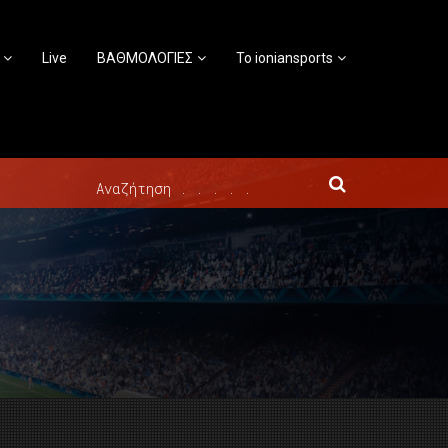
Live
ΒΑΘΜΟΛΟΓΙΕΣ
Το ioniansports