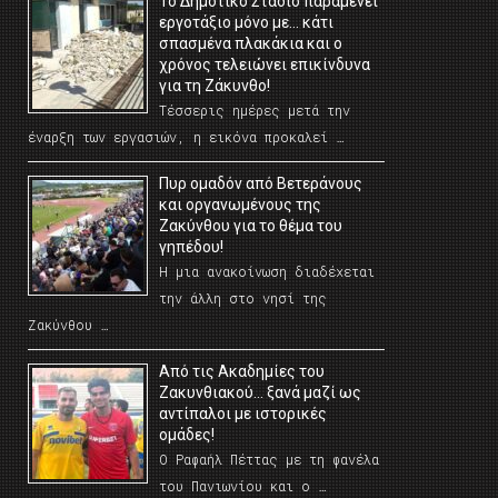
Το Δημοτικό Στάδιο παραμένει
εργοτάξιο μόνο με… κάτι
σπασμένα πλακάκια και ο
χρόνος τελειώνει επικίνδυνα
για τη Ζάκυνθο!
Τέσσερις ημέρες μετά την
έναρξη των εργασιών, η εικόνα προκαλεί …
Πυρ ομαδόν από Βετεράνους
και οργανωμένους της
Ζακύνθου για το θέμα του
γηπέδου!
Η μια ανακοίνωση διαδέχεται
την άλλη στο νησί της
Ζακύνθου …
Από τις Ακαδημίες του
Ζακυνθιακού… ξανά μαζί ως
αντίπαλοι με ιστορικές
ομάδες!
Ο Ραφαήλ Πέττας με τη φανέλα
του Πανιωνίου και ο …