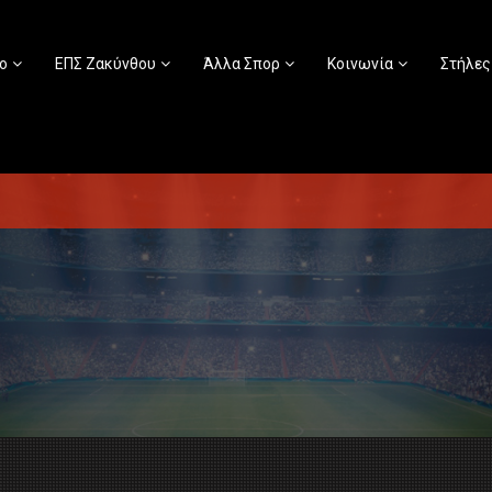
ο
ΕΠΣ Ζακύνθου
Άλλα Σπορ
Κοινωνία
Στήλες