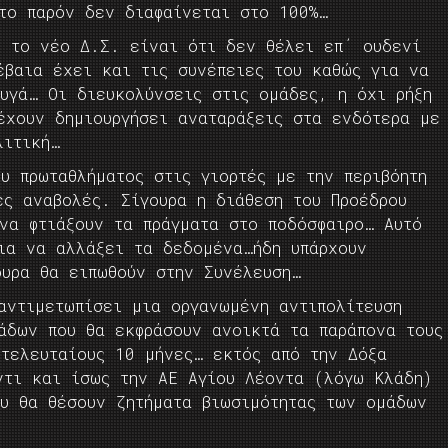
 το παρόν δεν διαφαίνεται στο 100%…
ι το νέο Δ.Σ. είναι ότι δεν θέλει επ΄ ουδενί
έβαια έχει και τις συνέπειες του καθώς για να
υγά… Οι διευκολύνσεις στις ομάδες, η όχι ρήξη
έχουν δημιουργήσει αναταράξεις στα ενδότερα με
λιτική…
υ πρωταθλήματος στις γιορτές με την περιβόητη
ες αναβολές. Σίγουρα η διάθεση του Προέδρου
να φτιάξουν τα πράγματα στο ποδόσφαιρο… Αυτό
ια να αλλάξει τα δεδομένα…ήδη υπάρχουν
ουρα θα ειπωθούν στην Συνέλευση…
αντιμετωπίσει μια οργανωμένη αντιπολίτευση
άδων που θα εκφράσουν ανοικτά τα παράπονα τους
 τελευταίους 10 μήνες… εκτός από την Δόξα
ντι και ίσως την ΑΕ Αγίου Λέοντα (λόγω Κλάδη)
υ θα θέσουν ζητήματα βιωσιμότητας των ομάδων