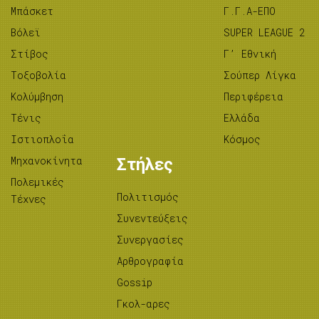
Μπάσκετ
Γ.Γ.Α-ΕΠΟ
Βόλεϊ
SUPER LEAGUE 2
Στίβος
Γ’ Εθνική
Tοξοβολία
Σούπερ Λίγκα
Κολύμβηση
Περιφέρεια
Τένις
Ελλάδα
Ιστιοπλοΐα
Κόσμος
Μηχανοκίνητα
Στήλες
Πολεμικές
Πολιτισμός
Τέχνες
Συνεντεύξεις
Συνεργασίες
Αρθρογραφία
Gossip
Γκολ-αρες