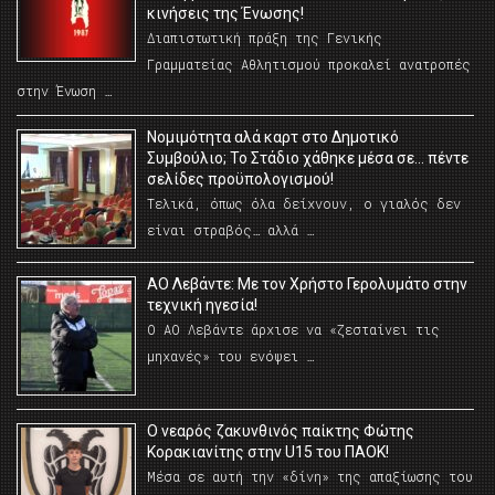
κινήσεις της Ένωσης!
Διαπιστωτική πράξη της Γενικής
Γραμματείας Αθλητισμού προκαλεί ανατροπές
στην Ένωση …
Νομιμότητα αλά καρτ στο Δημοτικό
Συμβούλιο; Το Στάδιο χάθηκε μέσα σε… πέντε
σελίδες προϋπολογισμού!
Τελικά, όπως όλα δείχνουν, ο γιαλός δεν
είναι στραβός… αλλά …
ΑΟ Λεβάντε: Με τον Χρήστο Γερολυμάτο στην
τεχνική ηγεσία!
Ο ΑΟ Λεβάντε άρχισε να «ζεσταίνει τις
μηχανές» του ενόψει …
O νεαρός ζακυνθινός παίκτης Φώτης
Κορακιανίτης στην U15 του ΠΑΟΚ!
Μέσα σε αυτή την «δίνη» της απαξίωσης του