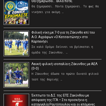
Θα ξημερώσει… αλλά πότε;
Θα ξημερώσει. Πάντα ξημερώνει. Το φως θα
νικήσει για ακόμη …
Φιλική νίκη με 7-0 για τη Ζάκυνθο επί του
Α.Ο. Αγράφων «Ο Κατσαντώνης» στο
Καρπενήσι
Σε καλό δρόμο δείχνει να βρίσκεται η
ομάδα της Ζακύνθου. …
Λευκή-φιλική ισοπαλία η Ζάκυνθος με ΑΕΛ
(0-0)
Η Ζάκυνθος έδωσε το πρώτο δυνατό φιλικό
τεστ της θερινής …
Έκπτωτο το Δ.Σ. της ΕΠΣ Ζακύνθου με
απόφαση της ΓΓΑ – Στο προσκήνιο η
καταγγελία Ραυτόπουλου και οι επόμενες