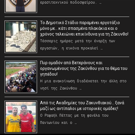
ερασιτεχνικού ποδοσφαίρου. …
Το Δημοτικό Στάδιο παραμένει εργοτάξιο
μόνο με… κάτι σπασμένα πλακάκια και ο
χρόνος τελειώνει επικίνδυνα για τη Ζάκυνθο!
Τέσσερις ημέρες μετά την έναρξη των
εργασιών, η εικόνα προκαλεί …
Πυρ ομαδόν από Βετεράνους και
οργανωμένους της Ζακύνθου για το θέμα του
γηπέδου!
Η μια ανακοίνωση διαδέχεται την άλλη στο
νησί της Ζακύνθου …
Από τις Ακαδημίες του Ζακυνθιακού… ξανά
μαζί ως αντίπαλοι με ιστορικές ομάδες!
Ο Ραφαήλ Πέττας με τη φανέλα του
Πανιωνίου και ο …