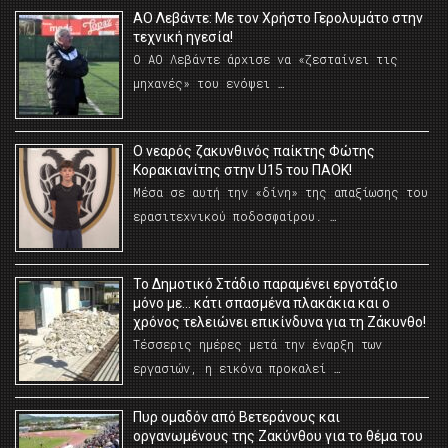
ΑΟ Λεβάντε: Με τον Χρήστο Γερολυμάτο στην
τεχνική ηγεσία!
Ο ΑΟ Λεβάντε άρχισε να «ζεσταίνει τις
μηχανές» του ενόψει …
O νεαρός ζακυνθινός παίκτης Φώτης
Κορακιανίτης στην U15 του ΠΑΟΚ!
Μέσα σε αυτή την «δίνη» της απαξίωσης του
ερασιτεχνικού ποδοσφαίρου. …
Το Δημοτικό Στάδιο παραμένει εργοτάξιο
μόνο με… κάτι σπασμένα πλακάκια και ο
χρόνος τελειώνει επικίνδυνα για τη Ζάκυνθο!
Τέσσερις ημέρες μετά την έναρξη των
εργασιών, η εικόνα προκαλεί …
Πυρ ομαδόν από Βετεράνους και
οργανωμένους της Ζακύνθου για το θέμα του