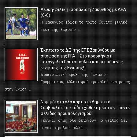
Λευκή-φιλική ισοπαλία η Ζάκυνθος με ΑΕΛ
(0-0)
Η Ζάκυνθος έδωσε το πρώτο δυνατό φιλικό
τεστ της θερινής …
Έκπτωτο το Δ.Σ. της ΕΠΣ Ζακύνθου με
απόφαση της ΓΓΑ – Στο προσκήνιο η
καταγγελία Ραυτόπουλου και οι επόμενες
κινήσεις της Ένωσης!
Διαπιστωτική πράξη της Γενικής
Γραμματείας Αθλητισμού προκαλεί ανατροπές
στην Ένωση …
Νομιμότητα αλά καρτ στο Δημοτικό
Συμβούλιο; Το Στάδιο χάθηκε μέσα σε… πέντε
σελίδες προϋπολογισμού!
Τελικά, όπως όλα δείχνουν, ο γιαλός δεν
είναι στραβός… αλλά …