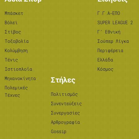
Μπάσκετ
Γ.Γ.Α-ΕΠΟ
Βόλεϊ
SUPER LEAGUE 2
Στίβος
Γ’ Εθνική
Tοξοβολία
Σούπερ Λίγκα
Κολύμβηση
Περιφέρεια
Τένις
Ελλάδα
Ιστιοπλοΐα
Κόσμος
Μηχανοκίνητα
Στήλες
Πολεμικές
Πολιτισμός
Τέχνες
Συνεντεύξεις
Συνεργασίες
Αρθρογραφία
Gossip