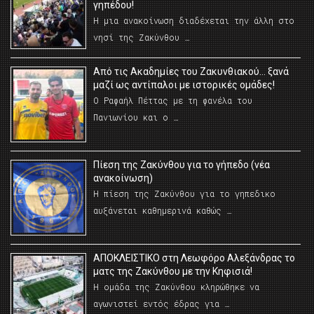
γηπέδου!
Η μια ανακοίνωση διαδέχεται την άλλη στο
νησί της Ζακύνθου …
Από τις Ακαδημίες του Ζακυνθιακού… ξανά
μαζί ως αντίπαλοι με ιστορικές ομάδες!
Ο Ραφαήλ Πέττας με τη φανέλα του
Πανιωνίου και ο …
Πίεση της Ζακύνθου για το γήπεδο (νέα
ανακοίνωση)
Η πίεση της Ζακύνθου για το γηπεδικο
αυξάνεται καθημερινά καθώς …
AΠΟΚΛΕΙΣΤΙΚΟ στη Λεωφόρο Αλεξάνδρας το
ματς της Ζακύνθου με την Κηφισιά!
Η ομάδα της Ζακύνθου κληρώθηκε να
αγωνιστεί εντός έδρας για …