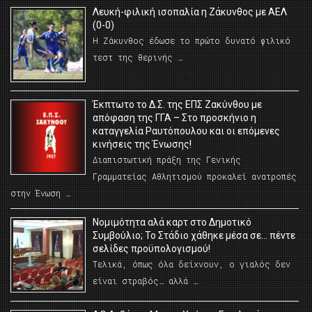
Λευκή-φιλική ισοπαλία η Ζάκυνθος με ΑΕΛ
(0-0)
Η Ζάκυνθος έδωσε το πρώτο δυνατό φιλικό
τεστ της θερινής …
Έκπτωτο το Δ.Σ. της ΕΠΣ Ζακύνθου με
απόφαση της ΓΓΑ – Στο προσκήνιο η
καταγγελία Ραυτόπουλου και οι επόμενες
κινήσεις της Ένωσης!
Διαπιστωτική πράξη της Γενικής
Γραμματείας Αθλητισμού προκαλεί ανατροπές
στην Ένωση …
Νομιμότητα αλά καρτ στο Δημοτικό
Συμβούλιο; Το Στάδιο χάθηκε μέσα σε… πέντε
σελίδες προϋπολογισμού!
Τελικά, όπως όλα δείχνουν, ο γιαλός δεν
είναι στραβός… αλλά …