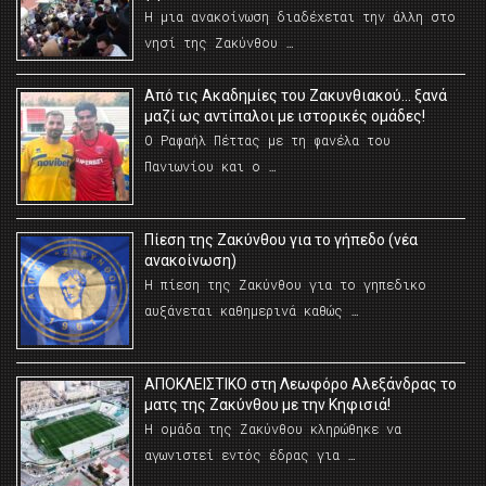
Η μια ανακοίνωση διαδέχεται την άλλη στο
νησί της Ζακύνθου …
Από τις Ακαδημίες του Ζακυνθιακού… ξανά
μαζί ως αντίπαλοι με ιστορικές ομάδες!
Ο Ραφαήλ Πέττας με τη φανέλα του
Πανιωνίου και ο …
Πίεση της Ζακύνθου για το γήπεδο (νέα
ανακοίνωση)
Η πίεση της Ζακύνθου για το γηπεδικο
αυξάνεται καθημερινά καθώς …
AΠΟΚΛΕΙΣΤΙΚΟ στη Λεωφόρο Αλεξάνδρας το
ματς της Ζακύνθου με την Κηφισιά!
Η ομάδα της Ζακύνθου κληρώθηκε να
αγωνιστεί εντός έδρας για …