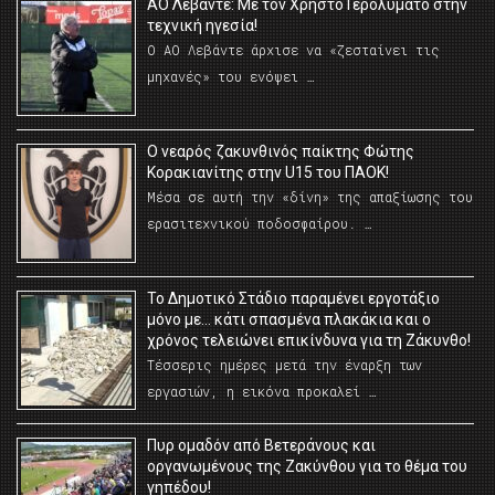
ΑΟ Λεβάντε: Με τον Χρήστο Γερολυμάτο στην
τεχνική ηγεσία!
Ο ΑΟ Λεβάντε άρχισε να «ζεσταίνει τις
μηχανές» του ενόψει …
O νεαρός ζακυνθινός παίκτης Φώτης
Κορακιανίτης στην U15 του ΠΑΟΚ!
Μέσα σε αυτή την «δίνη» της απαξίωσης του
ερασιτεχνικού ποδοσφαίρου. …
Το Δημοτικό Στάδιο παραμένει εργοτάξιο
μόνο με… κάτι σπασμένα πλακάκια και ο
χρόνος τελειώνει επικίνδυνα για τη Ζάκυνθο!
Τέσσερις ημέρες μετά την έναρξη των
εργασιών, η εικόνα προκαλεί …
Πυρ ομαδόν από Βετεράνους και
οργανωμένους της Ζακύνθου για το θέμα του
γηπέδου!