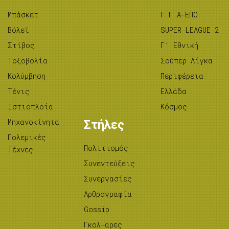
Μπάσκετ
Γ.Γ.Α-ΕΠΟ
Βόλεϊ
SUPER LEAGUE 2
Στίβος
Γ’ Εθνική
Tοξοβολία
Σούπερ Λίγκα
Κολύμβηση
Περιφέρεια
Τένις
Ελλάδα
Ιστιοπλοΐα
Κόσμος
Μηχανοκίνητα
Στήλες
Πολεμικές
Πολιτισμός
Τέχνες
Συνεντεύξεις
Συνεργασίες
Αρθρογραφία
Gossip
Γκολ-αρες