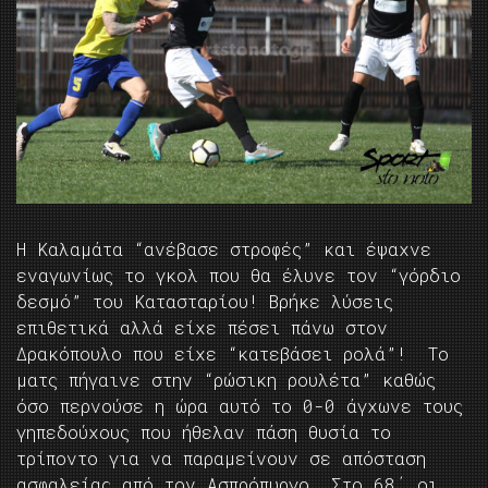
Η Καλαμάτα “ανέβασε στροφές” και έψαχνε
εναγωνίως το γκολ που θα έλυνε τον “γόρδιο
δεσμό” του Κατασταρίου! Βρήκε λύσεις
επιθετικά αλλά είχε πέσει πάνω στον
Δρακόπουλο που είχε “κατεβάσει ρολά”! Το
ματς πήγαινε στην “ρώσικη ρουλέτα” καθώς
όσο περνούσε η ώρα αυτό το 0-0 άγχωνε τους
γηπεδούχους που ήθελαν πάση θυσία το
τρίποντο για να παραμείνουν σε απόσταση
ασφαλείας από τον Ασπρόπυργο. Στο 68΄ οι