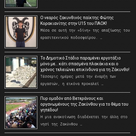
O νεαρός ζακυνθινός παίκτης Φώτης
Κορακιανίτης στην U15 του ΠΑΟΚ!
Μέσα σε αυτή την «δίνη» της απαξίωσης του
ερασιτεχνικού ποδοσφαίρου. …
Το Δημοτικό Στάδιο παραμένει εργοτάξιο
μόνο με… κάτι σπασμένα πλακάκια και ο
χρόνος τελειώνει επικίνδυνα για τη Ζάκυνθο!
Τέσσερις ημέρες μετά την έναρξη των
εργασιών, η εικόνα προκαλεί …
Πυρ ομαδόν από Βετεράνους και
οργανωμένους της Ζακύνθου για το θέμα του
γηπέδου!
Η μια ανακοίνωση διαδέχεται την άλλη στο
νησί της Ζακύνθου …