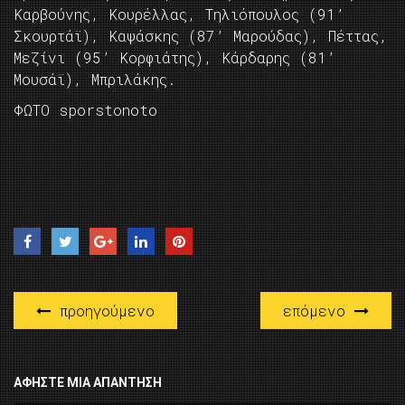
Καρβούνης, Κουρέλλας, Τηλιόπουλος (91’
Σκουρτάϊ), Καψάσκης (87’ Μαρούδας), Πέττας,
Μεζίνι (95’ Κορφιάτης), Κάρδαρης (81’
Μουσάϊ), Μπριλάκης.
ΦΩΤΟ sporstonoto
προηγούμενο
επόμενο
ΑΦΉΣΤΕ ΜΙΑ ΑΠΆΝΤΗΣΗ