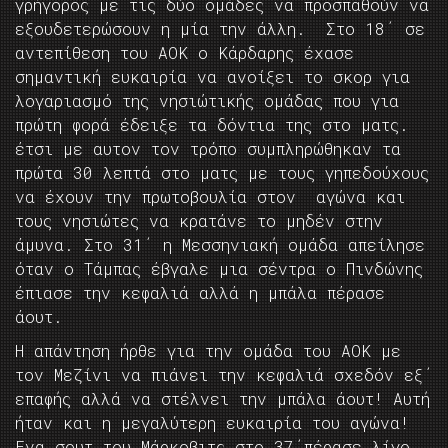
γρήγορος με τις δύο ομάδες να προσπαθούν να
εξουδετερώσουν η μία την άλλη. Στο 18΄ σε
αντεπίθεση του ΑΟΚ ο Κάρδαρης έχασε
σημαντική ευκαιρία να ανοίξει το σκορ για
λογαριασμό της νησιώτικής ομάδας που για
πρώτη φορά έδειξε τα δόντια της στο ματς.
έτσι με αυτον τον τρόπο συμπληρώθηκαν τα
πρώτα 30 λεπτά στο ματς με τους γηπεδούχους
να έχουν την πρωτοβουλία στον αγώνα και
τους νησιώτες να κρατάνε το μηδέν στην
άμυνα. Στο 31΄ η Μεσσηνιακή ομάδα απείλησε
όταν ο Τάμπας έβγαλε μια σέντρα ο Πινδώνης
έπιασε την κεφαλιά αλλά η μπάλα πέρασε
άουτ.
Η απάντηση ήρθε για την ομάδα του ΑΟΚ με
τον Μεζίνι να πιάνει την κεφαλιά σχεδόν εξ΄
επαφής αλλά να στέλνει την μπάλα άουτ! Αυτή
ήταν και η μεγαλύτερη ευκαιρία του αγώνα!
Ενα σουτ του Μάρκοβιτς στο 37΄πέρασε λίγο