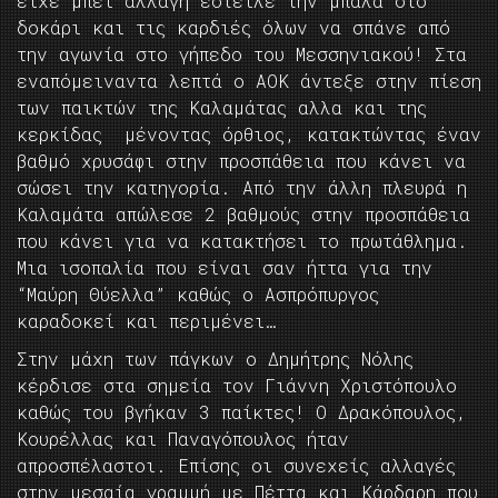
είχε μπει αλλαγή έστειλε την μπάλα στο
δοκάρι και τις καρδιές όλων να σπάνε από
την αγωνία στο γήπεδο του Μεσσηνιακού! Στα
εναπόμειναντα λεπτά ο ΑΟΚ άντεξε στην πίεση
των παικτών της Καλαμάτας αλλα και της
κερκίδας μένοντας όρθιος, κατακτώντας έναν
βαθμό χρυσάφι στην προσπάθεια που κάνει να
σώσει την κατηγορία. Από την άλλη πλευρά η
Καλαμάτα απώλεσε 2 βαθμούς στην προσπάθεια
που κάνει για να κατακτήσει το πρωτάθλημα.
Μια ισοπαλία που είναι σαν ήττα για την
“Μαύρη Θύελλα” καθώς ο Ασπρόπυργος
καραδοκεί και περιμένει…
Στην μάχη των πάγκων ο Δημήτρης Νόλης
κέρδισε στα σημεία τον Γιάννη Χριστόπουλο
καθώς του βγήκαν 3 παίκτες! Ο Δρακόπουλος,
Κουρέλλας και Παναγόπουλος ήταν
απροσπέλαστοι. Επίσης οι συνεχείς αλλαγές
στην μεσαία γραμμή με Πέττα και Κάρδαρη που