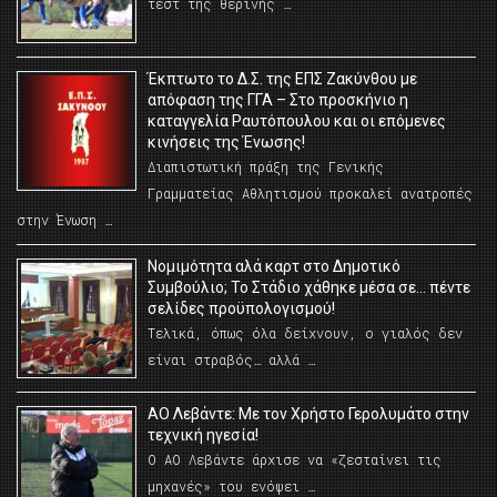
τεστ της θερινής …
Έκπτωτο το Δ.Σ. της ΕΠΣ Ζακύνθου με
απόφαση της ΓΓΑ – Στο προσκήνιο η
καταγγελία Ραυτόπουλου και οι επόμενες
κινήσεις της Ένωσης!
Διαπιστωτική πράξη της Γενικής
Γραμματείας Αθλητισμού προκαλεί ανατροπές
στην Ένωση …
Νομιμότητα αλά καρτ στο Δημοτικό
Συμβούλιο; Το Στάδιο χάθηκε μέσα σε… πέντε
σελίδες προϋπολογισμού!
Τελικά, όπως όλα δείχνουν, ο γιαλός δεν
είναι στραβός… αλλά …
ΑΟ Λεβάντε: Με τον Χρήστο Γερολυμάτο στην
τεχνική ηγεσία!
Ο ΑΟ Λεβάντε άρχισε να «ζεσταίνει τις
μηχανές» του ενόψει …