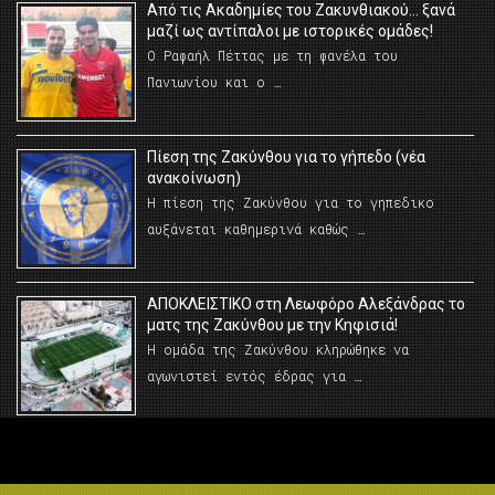
Από τις Ακαδημίες του Ζακυνθιακού… ξανά
μαζί ως αντίπαλοι με ιστορικές ομάδες!
Ο Ραφαήλ Πέττας με τη φανέλα του
Πανιωνίου και ο …
Πίεση της Ζακύνθου για το γήπεδο (νέα
ανακοίνωση)
Η πίεση της Ζακύνθου για το γηπεδικο
αυξάνεται καθημερινά καθώς …
AΠΟΚΛΕΙΣΤΙΚΟ στη Λεωφόρο Αλεξάνδρας το
ματς της Ζακύνθου με την Κηφισιά!
Η ομάδα της Ζακύνθου κληρώθηκε να
αγωνιστεί εντός έδρας για …