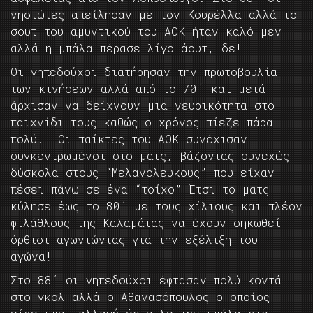
νησιώτες απείλησαν με τον Κουρέλλα αλλά το
σουτ του αμυντικού του ΑΟΚ ήταν καλό μεν
αλλά η μπάλα πέρασε λίγο άουτ, δε!
Οι γηπεδούχοι διατήρησαν την πρωτοβουλία
των κινήσεων αλλά από το 70΄ και μετά
άρχισαν να δείχνουν μια νευρικότητα στο
παιχνίδι τους καθώς ο χρόνος πίεζε πάρα
πολύ. Οι παίκτες του ΑΟΚ συνέχισαν
συγκεντρωμένοι στο ματς, βάζοντας συνεχώς
δύσκολα στους “Μελανόλευκους” που είχαν
πέσει πάνω σε ένα “τοίχο” Έτσι το ματς
κύλησε έως το 80΄ με τους χίλιους και πλέον
φιλάθλους της Καλαμάτας να έχουν σηκωθεί
όρθιοι αγωνιώντας για την εξέλιξη του
αγώνα!
Στο 88΄ οι γηπεδούχοι έφτασαν πολύ κοντά
στο γκολ αλλά ο Αθανασόπουλος ο οποίος