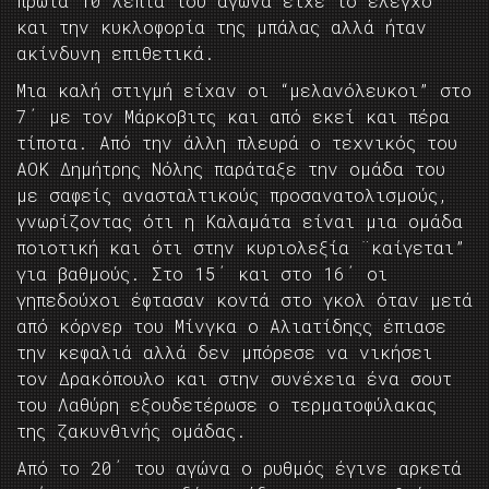
πρώτα 10 λεπτά του αγώνα είχε το έλεγχο
και την κυκλοφορία της μπάλας αλλά ήταν
ακίνδυνη επιθετικά.
Μια καλή στιγμή είχαν οι “μελανόλευκοι” στο
7΄ με τον Μάρκοβιτς και από εκεί και πέρα
τίποτα. Από την άλλη πλευρά ο τεχνικός του
ΑΟΚ Δημήτρης Νόλης παράταξε την ομάδα του
με σαφείς ανασταλτικούς προσανατολισμούς,
γνωρίζοντας ότι η Καλαμάτα είναι μια ομάδα
ποιοτική και ότι στην κυριολεξία ¨καίγεται”
για βαθμούς. Στο 15΄ και στο 16΄ οι
γηπεδούχοι έφτασαν κοντά στο γκολ όταν μετά
από κόρνερ του Μίνγκα ο Αλιατίδηςς έπιασε
την κεφαλιά αλλά δεν μπόρεσε να νικήσει
τον Δρακόπουλο και στην συνέχεια ένα σουτ
του Λαθύρη εξουδετέρωσε ο τερματοφύλακας
της ζακυνθινής ομάδας.
Από το 20΄ του αγώνα ο ρυθμός έγινε αρκετά