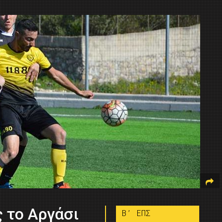
ς το Αργάσι
B’ ΕΠΣ