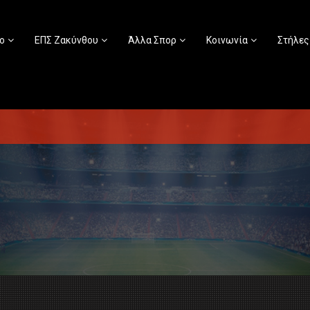
ο
ΕΠΣ Ζακύνθου
Άλλα Σπορ
Κοινωνία
Στήλες