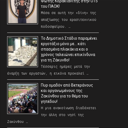
Φώτης Κορακιανίτης στην U15
του ΠΑΟΚ!
Μέσα σε αυτή την «δίνη» της
απαξίωσης του ερασιτεχνικού
ποδοσφαίρου. …
Το Δημοτικό Στάδιο παραμένει
εργοτάξιο μόνο με… κάτι
σπασμένα πλακάκια και ο
χρόνος τελειώνει επικίνδυνα
για τη Ζάκυνθο!
Τέσσερις ημέρες μετά την
έναρξη των εργασιών, η εικόνα προκαλεί …
Πυρ ομαδόν από Βετεράνους
και οργανωμένους της
Ζακύνθου για το θέμα του
γηπέδου!
Η μια ανακοίνωση διαδέχεται
την άλλη στο νησί της
Ζακύνθου …