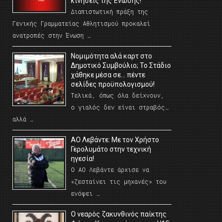
κινήσεις της Ένωσης!
Διαπιστωτική πράξη της
Γενικής Γραμματείας Αθλητισμού προκαλεί
ανατροπές στην Ένωση …
Νομιμότητα αλά καρτ στο
Δημοτικό Συμβούλιο; Το Στάδιο
χάθηκε μέσα σε… πέντε
σελίδες προϋπολογισμού!
Τελικά, όπως όλα δείχνουν,
ο γιαλός δεν είναι στραβός…
αλλά …
ΑΟ Λεβάντε: Με τον Χρήστο
Γερολυμάτο στην τεχνική
ηγεσία!
Ο ΑΟ Λεβάντε άρχισε να
«ζεσταίνει τις μηχανές» του
ενόψει …
O νεαρός ζακυνθινός παίκτης