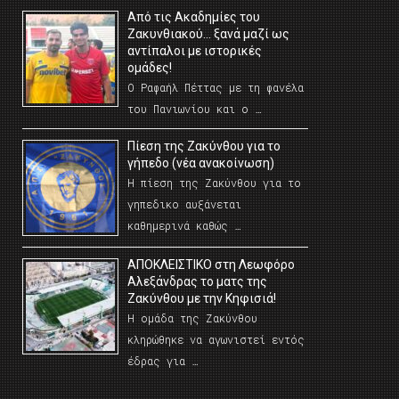
Από τις Ακαδημίες του
Ζακυνθιακού… ξανά μαζί ως
αντίπαλοι με ιστορικές
ομάδες!
Ο Ραφαήλ Πέττας με τη φανέλα
του Πανιωνίου και ο …
Πίεση της Ζακύνθου για το
γήπεδο (νέα ανακοίνωση)
Η πίεση της Ζακύνθου για το
γηπεδικο αυξάνεται
καθημερινά καθώς …
AΠΟΚΛΕΙΣΤΙΚΟ στη Λεωφόρο
Αλεξάνδρας το ματς της
Ζακύνθου με την Κηφισιά!
Η ομάδα της Ζακύνθου
κληρώθηκε να αγωνιστεί εντός
έδρας για …