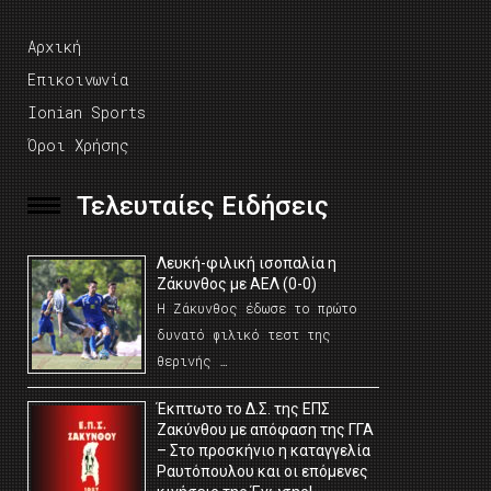
Αρχική
Επικοινωνία
Ionian Sports
Όροι Χρήσης
Τελευταίες Ειδήσεις
Λευκή-φιλική ισοπαλία η
Ζάκυνθος με ΑΕΛ (0-0)
Η Ζάκυνθος έδωσε το πρώτο
δυνατό φιλικό τεστ της
θερινής …
Έκπτωτο το Δ.Σ. της ΕΠΣ
Ζακύνθου με απόφαση της ΓΓΑ
– Στο προσκήνιο η καταγγελία
Ραυτόπουλου και οι επόμενες