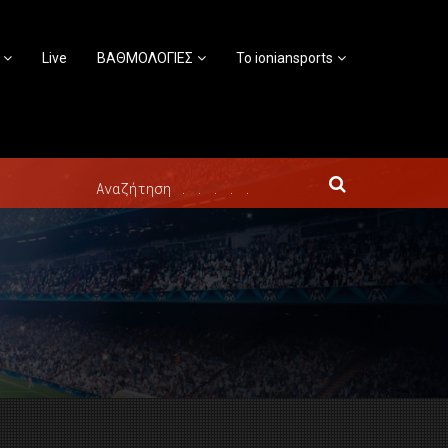
Live
ΒΑΘΜΟΛΟΓΙΕΣ
Το ioniansports