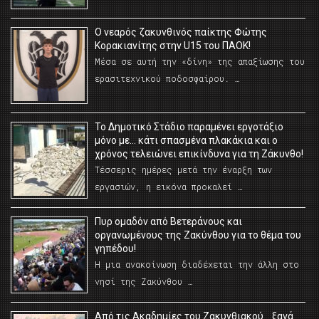
O νεαρός ζακυνθινός παίκτης Φώτης
Κορακιανίτης στην U15 του ΠΑΟΚ!
Μέσα σε αυτή την «δίνη» της απαξίωσης του
ερασιτεχνικού ποδοσφαίρου. …
Το Δημοτικό Στάδιο παραμένει εργοτάξιο
μόνο με… κάτι σπασμένα πλακάκια και ο
χρόνος τελειώνει επικίνδυνα για τη Ζάκυνθο!
Τέσσερις ημέρες μετά την έναρξη των
εργασιών, η εικόνα προκαλεί …
Πυρ ομαδόν από Βετεράνους και
οργανωμένους της Ζακύνθου για το θέμα του
γηπέδου!
Η μια ανακοίνωση διαδέχεται την άλλη στο
νησί της Ζακύνθου …
Από τις Ακαδημίες του Ζακυνθιακού… ξανά