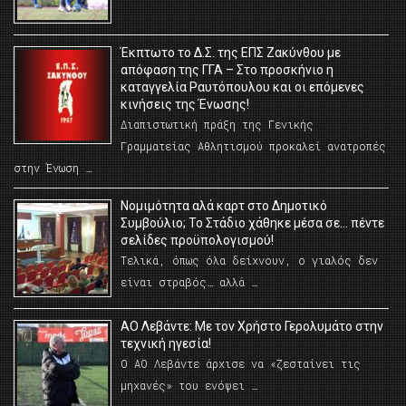
Έκπτωτο το Δ.Σ. της ΕΠΣ Ζακύνθου με
απόφαση της ΓΓΑ – Στο προσκήνιο η
καταγγελία Ραυτόπουλου και οι επόμενες
κινήσεις της Ένωσης!
Διαπιστωτική πράξη της Γενικής
Γραμματείας Αθλητισμού προκαλεί ανατροπές
στην Ένωση …
Νομιμότητα αλά καρτ στο Δημοτικό
Συμβούλιο; Το Στάδιο χάθηκε μέσα σε… πέντε
σελίδες προϋπολογισμού!
Τελικά, όπως όλα δείχνουν, ο γιαλός δεν
είναι στραβός… αλλά …
ΑΟ Λεβάντε: Με τον Χρήστο Γερολυμάτο στην
τεχνική ηγεσία!
Ο ΑΟ Λεβάντε άρχισε να «ζεσταίνει τις
μηχανές» του ενόψει …