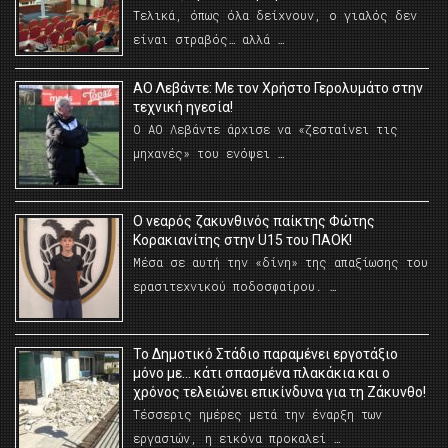
Τελικά, όπως όλα δείχνουν, ο γιαλός δεν
είναι στραβός… αλλά …
ΑΟ Λεβάντε: Με τον Χρήστο Γερολυμάτο στην
τεχνική ηγεσία!
Ο ΑΟ Λεβάντε άρχισε να «ζεσταίνει τις
μηχανές» του ενόψει …
O νεαρός ζακυνθινός παίκτης Φώτης
Κορακιανίτης στην U15 του ΠΑΟΚ!
Μέσα σε αυτή την «δίνη» της απαξίωσης του
ερασιτεχνικού ποδοσφαίρου. …
Το Δημοτικό Στάδιο παραμένει εργοτάξιο
μόνο με… κάτι σπασμένα πλακάκια και ο
χρόνος τελειώνει επικίνδυνα για τη Ζάκυνθο!
Τέσσερις ημέρες μετά την έναρξη των
εργασιών, η εικόνα προκαλεί …