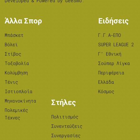
Developed & Powered by
GeeSmo
.
Άλλα Σπορ
Ειδήσεις
Μπάσκετ
Γ.Γ.Α-ΕΠΟ
Βόλεϊ
SUPER LEAGUE 2
Στίβος
Γ’ Εθνική
Tοξοβολία
Σούπερ Λίγκα
Κολύμβηση
Περιφέρεια
Τένις
Ελλάδα
Ιστιοπλοΐα
Κόσμος
Μηχανοκίνητα
Στήλες
Πολεμικές
Πολιτισμός
Τέχνες
Συνεντεύξεις
Συνεργασίες