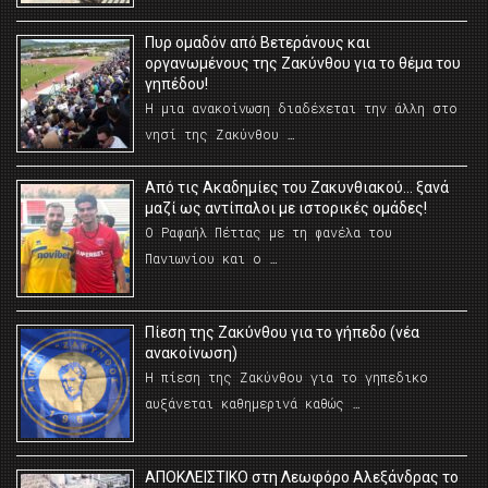
Πυρ ομαδόν από Βετεράνους και
οργανωμένους της Ζακύνθου για το θέμα του
γηπέδου!
Η μια ανακοίνωση διαδέχεται την άλλη στο
νησί της Ζακύνθου …
Από τις Ακαδημίες του Ζακυνθιακού… ξανά
μαζί ως αντίπαλοι με ιστορικές ομάδες!
Ο Ραφαήλ Πέττας με τη φανέλα του
Πανιωνίου και ο …
Πίεση της Ζακύνθου για το γήπεδο (νέα
ανακοίνωση)
Η πίεση της Ζακύνθου για το γηπεδικο
αυξάνεται καθημερινά καθώς …
AΠΟΚΛΕΙΣΤΙΚΟ στη Λεωφόρο Αλεξάνδρας το