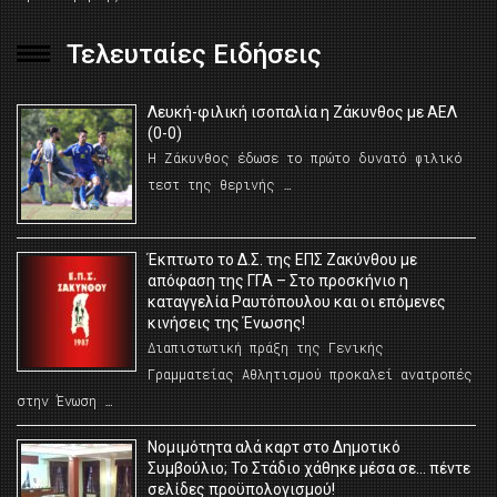
Τελευταίες Ειδήσεις
Λευκή-φιλική ισοπαλία η Ζάκυνθος με ΑΕΛ
(0-0)
Η Ζάκυνθος έδωσε το πρώτο δυνατό φιλικό
τεστ της θερινής …
Έκπτωτο το Δ.Σ. της ΕΠΣ Ζακύνθου με
απόφαση της ΓΓΑ – Στο προσκήνιο η
καταγγελία Ραυτόπουλου και οι επόμενες
κινήσεις της Ένωσης!
Διαπιστωτική πράξη της Γενικής
Γραμματείας Αθλητισμού προκαλεί ανατροπές
στην Ένωση …
Νομιμότητα αλά καρτ στο Δημοτικό
Συμβούλιο; Το Στάδιο χάθηκε μέσα σε… πέντε
σελίδες προϋπολογισμού!