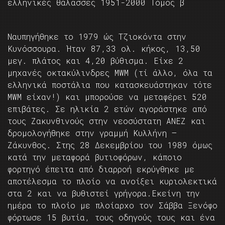
ελληνικές θάλασσες 1951-2000 Τόμος β
Ναυπηγήθηκε το 1979 ώς Τζιοκόντα στην
Κυνόσσουρα. Ήταν 87,33 ολ. κήκος, 13,50
μεγ. πλάτος και 4,20 βύθισμα. Είχε 2
μηχανές οκτακύλινδρες MWM (τί άλλο, όλα τα
ελληνικά ποστάλια που κατασκευάστηκαν τότε
MWM είχαν!) και μπορούσε να μεταφέρει 520
επιβάτες. Σε ηλικία 2 ετών αγοράστηκε από
τους Ζακυνθινούς στην νεοσύστατη ΑΝΕΖ και
δρομολογήθηκε στην γραμμή Κυλλήνη –
Ζάκυνθος. Στης 28 Δεκεμβρίου του 1989 όμως
κατά την μεταφορά βυτιοφόρων, κάποιο
φορτηγό έπειτα από διαρροή εκρύγθηκε με
αποτέλεσμα το πλοίο να ανοίξει κυριολεκτικά
στα 2 και να βυθιστεί γρήγορα.Εκείνη την
ημέρα το πλοίο με πλοίαρχο τον Σάββα Ξενόφο
φόρτωσε 15 βυτία, τους οδηγούς τους και ένα