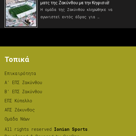
ματς της Ζακύνθου με την Κηφισιά!
Η ομάδα της Ζακύνθου κληρώθηκε να
αγωνιστεί εντός έδρας για …
Τοπικά
Επικαιρότητα
A’ ΕΠΣ Ζακύνθου
B’ ΕΠΣ Ζακύνθου
ΕΠΣ Κύπελλο
ΑΠΣ Ζάκυνθος
Ομάδα Νέων
All rights reserved
Ionian Sports
.