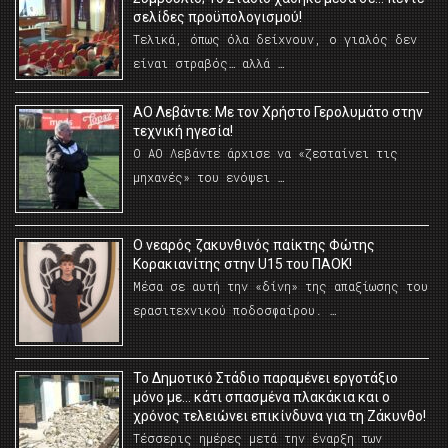
σελίδες προϋπολογισμού!
Τελικά, όπως όλα δείχνουν, ο γιαλός δεν
είναι στραβός… αλλά …
ΑΟ Λεβάντε: Με τον Χρήστο Γερολυμάτο στην
τεχνική ηγεσία!
Ο ΑΟ Λεβάντε άρχισε να «ζεσταίνει τις
μηχανές» του ενόψει …
O νεαρός ζακυνθινός παίκτης Φώτης
Κορακιανίτης στην U15 του ΠΑΟΚ!
Μέσα σε αυτή την «δίνη» της απαξίωσης του
ερασιτεχνικού ποδοσφαίρου. …
Το Δημοτικό Στάδιο παραμένει εργοτάξιο
μόνο με… κάτι σπασμένα πλακάκια και ο
χρόνος τελειώνει επικίνδυνα για τη Ζάκυνθο!
Τέσσερις ημέρες μετά την έναρξη των