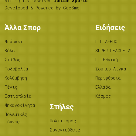
All rights reserved
Ionian Sports
.
Developed & Powered by
GeeSmo
.
Άλλα Σπορ
Ειδήσεις
Μπάσκετ
Γ.Γ.Α-ΕΠΟ
Βόλεϊ
SUPER LEAGUE 2
Στίβος
Γ’ Εθνική
Tοξοβολία
Σούπερ Λίγκα
Κολύμβηση
Περιφέρεια
Τένις
Ελλάδα
Ιστιοπλοΐα
Κόσμος
Μηχανοκίνητα
Στήλες
Πολεμικές
Πολιτισμός
Τέχνες
Συνεντεύξεις