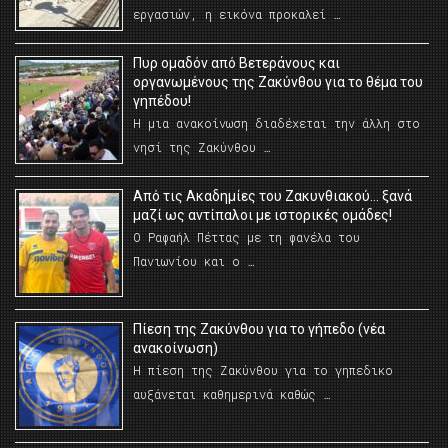
εργασιών, η εικόνα προκαλεί …
Πυρ ομαδόν από Βετεράνους και
οργανωμένους της Ζακύνθου για το θέμα του
γηπέδου!
Η μια ανακοίνωση διαδέχεται την άλλη στο
νησί της Ζακύνθου …
Από τις Ακαδημίες του Ζακυνθιακού… ξανά
μαζί ως αντίπαλοι με ιστορικές ομάδες!
Ο Ραφαήλ Πέττας με τη φανέλα του
Πανιωνίου και ο …
Πίεση της Ζακύνθου για το γήπεδο (νέα
ανακοίνωση)
Η πίεση της Ζακύνθου για το γηπεδικο
αυξάνεται καθημερινά καθώς …