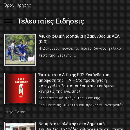
Όροι Χρήσης
Τελευταίες Ειδήσεις
Λευκή-φιλική ισοπαλία η Ζάκυνθος με ΑΕΛ
(0-0)
Η Ζάκυνθος έδωσε το πρώτο δυνατό φιλικό
τεστ της θερινής …
Έκπτωτο το Δ.Σ. της ΕΠΣ Ζακύνθου με
απόφαση της ΓΓΑ – Στο προσκήνιο η
καταγγελία Ραυτόπουλου και οι επόμενες
κινήσεις της Ένωσης!
Διαπιστωτική πράξη της Γενικής
Γραμματείας Αθλητισμού προκαλεί ανατροπές
στην Ένωση …
Νομιμότητα αλά καρτ στο Δημοτικό
Συμβούλιο; Το Στάδιο χάθηκε μέσα σε… πέντε