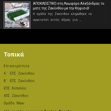
AΠΟΚΛΕΙΣΤΙΚΟ στη Λεωφόρο Αλεξάνδρας το
ματς της Ζακύνθου με την Κηφισιά!
Η ομάδα της Ζακύνθου κληρώθηκε να
αγωνιστεί εντός έδρας για …
Τοπικά
Επικαιρότητα
A’ ΕΠΣ Ζακύνθου
B’ ΕΠΣ Ζακύνθου
ΕΠΣ Κύπελλο
ΑΠΣ Ζάκυνθος
Ομάδα Νέων