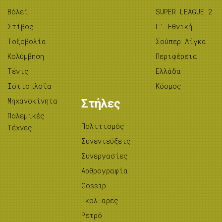
Βόλεϊ
SUPER LEAGUE 2
Στίβος
Γ’ Εθνική
Tοξοβολία
Σούπερ Λίγκα
Κολύμβηση
Περιφέρεια
Τένις
Ελλάδα
Ιστιοπλοΐα
Κόσμος
Μηχανοκίνητα
Στήλες
Πολεμικές
Πολιτισμός
Τέχνες
Συνεντεύξεις
Συνεργασίες
Αρθρογραφία
Gossip
Γκολ-αρες
Ρετρό