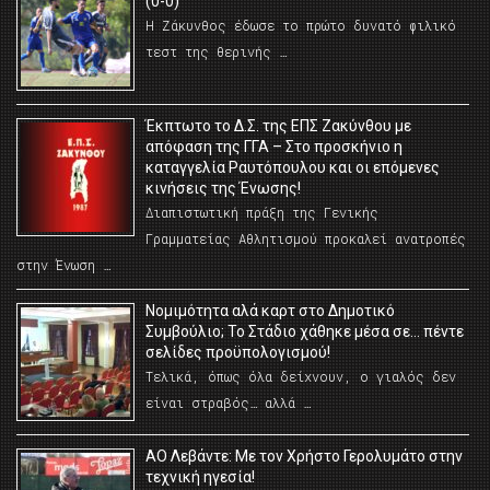
(0-0)
Η Ζάκυνθος έδωσε το πρώτο δυνατό φιλικό
τεστ της θερινής …
Έκπτωτο το Δ.Σ. της ΕΠΣ Ζακύνθου με
απόφαση της ΓΓΑ – Στο προσκήνιο η
καταγγελία Ραυτόπουλου και οι επόμενες
κινήσεις της Ένωσης!
Διαπιστωτική πράξη της Γενικής
Γραμματείας Αθλητισμού προκαλεί ανατροπές
στην Ένωση …
Νομιμότητα αλά καρτ στο Δημοτικό
Συμβούλιο; Το Στάδιο χάθηκε μέσα σε… πέντε
σελίδες προϋπολογισμού!
Τελικά, όπως όλα δείχνουν, ο γιαλός δεν
είναι στραβός… αλλά …
ΑΟ Λεβάντε: Με τον Χρήστο Γερολυμάτο στην
τεχνική ηγεσία!