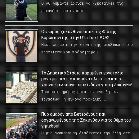
Ο ΑΟ Λεβάντε άρχισε να «ζεσταίνει τις
μηχανές» του ενόψει …
O νεαρός ζακυνθινός παίκτης Φώτης
Κορακιανίτης στην U15 του ΠΑΟΚ!
Μέσα σε αυτή την «δίνη» της απαξίωσης του
ερασιτεχνικού ποδοσφαίρου. …
Το Δημοτικό Στάδιο παραμένει εργοτάξιο
μόνο με… κάτι σπασμένα πλακάκια και ο
χρόνος τελειώνει επικίνδυνα για τη Ζάκυνθο!
Τέσσερις ημέρες μετά την έναρξη των
εργασιών, η εικόνα προκαλεί …
Πυρ ομαδόν από Βετεράνους και
οργανωμένους της Ζακύνθου για το θέμα του
γηπέδου!
Η μια ανακοίνωση διαδέχεται την άλλη στο