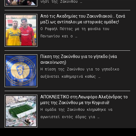
νησί της Ζακύνθου …
Από τις Ακαδημίες του Ζακυνθιακού… ξανά
μαζί ως αντίπαλοι με ιστορικές ομάδες!
Ο Ραφαήλ Πέττας με τη φανέλα του
Πανιωνίου και ο …
Πίεση της Ζακύνθου για το γήπεδο (νέα
ανακοίνωση)
Η πίεση της Ζακύνθου για το γηπεδικο
αυξάνεται καθημερινά καθώς …
AΠΟΚΛΕΙΣΤΙΚΟ στη Λεωφόρο Αλεξάνδρας το
ματς της Ζακύνθου με την Κηφισιά!
Η ομάδα της Ζακύνθου κληρώθηκε να
αγωνιστεί εντός έδρας για …