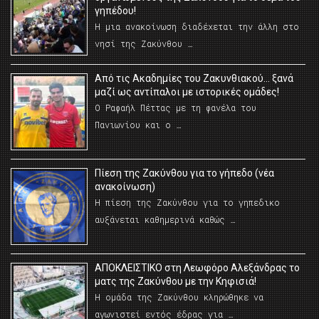
γηπέδου!
Η μια ανακοίνωση διαδέχεται την άλλη στο
νησί της Ζακύνθου …
Από τις Ακαδημίες του Ζακυνθιακού… ξανά
μαζί ως αντίπαλοι με ιστορικές ομάδες!
Ο Ραφαήλ Πέττας με τη φανέλα του
Πανιωνίου και ο …
Πίεση της Ζακύνθου για το γήπεδο (νέα
ανακοίνωση)
Η πίεση της Ζακύνθου για το γηπεδικο
αυξάνεται καθημερινά καθώς …
AΠΟΚΛΕΙΣΤΙΚΟ στη Λεωφόρο Αλεξάνδρας το
ματς της Ζακύνθου με την Κηφισιά!
Η ομάδα της Ζακύνθου κληρώθηκε να
αγωνιστεί εντός έδρας για …