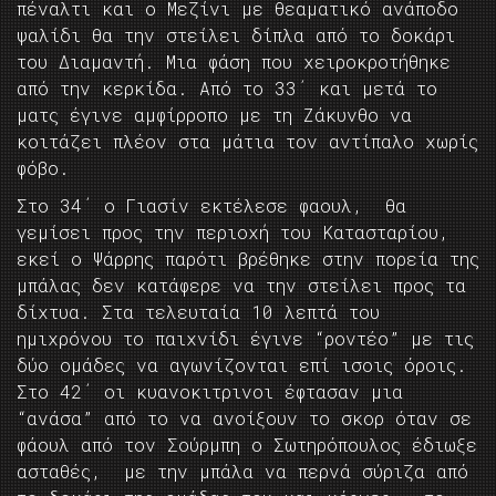
πέναλτι και ο Μεζίνι με θεαματικό ανάποδο
ψαλίδι θα την στείλει δίπλα από το δοκάρι
του Διαμαντή. Μια φάση που χειροκροτήθηκε
από την κερκίδα. Από το 33΄ και μετά το
ματς έγινε αμφίρροπο με τη Ζάκυνθο να
κοιτάζει πλέον στα μάτια τον αντίπαλο χωρίς
φόβο.
Στο 34΄ ο Γιασίν εκτέλεσε φαουλ, θα
γεμίσει προς την περιοχή του Κατασταρίου,
εκεί ο Ψάρρης παρότι βρέθηκε στην πορεία της
μπάλας δεν κατάφερε να την στείλει προς τα
δίχτυα. Στα τελευταία 10 λεπτά του
ημιχρόνου το παιχνίδι έγινε “ροντέο” με τις
δύο ομάδες να αγωνίζονται επί ισοις όροις.
Στο 42΄ οι κυανοκιτρινοι έφτασαν μια
“ανάσα” από το να ανοίξουν το σκορ όταν σε
φάουλ από τον Σούρμπη ο Σωτηρόπουλος έδιωξε
ασταθές, με την μπάλα να περνά σύριζα από