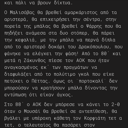
και πάλι να βρουν δίχτυα.
Ο Μαλισόβας θα βρεθεί αμαρκάριστος από τα
αριστερά, θα επιχειρήσει την σέντρα, στην
πορεία της μπάλας θα βρεθεί ο Ψάρρης που θα
πηδήξει ανάμεσα στα δυο στόπερ, θα πάρει
την κεφαλιά, με την μπάλα να περνά δίπλα
από το αριστερό δοκάρι του Δρακόπουλου, που
φάνηκε να ελέγχει την φάση! Από το 80΄ και
μετά η Ζάκυνθος πίεσε τον ΑΟΚ που ήταν
αναγκασμένος εκ΄ των πραγμάτων να
διαφυλάξει από το πολύτιμο γκολ που είχε
πετύχει ο Πέττας. όμως οι ¨πορτοκαλί¨ δεν
μπορούσαν να κρατήσουν μπάλα δίνοντας την
εντύπωση ότι είχαν άγχος.
Στο 88΄ ο ΑΟΚ δεν μπόρεσε να κάνει το 2-0
όταν ο Μουσάϊ θα βρεθεί σε αντεπίθεση, θα
βγάλει με υπέροχη κάθετη τον Κορφιάτη τετ α
τετ, ο τελευταίος θα πασάρει στον