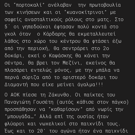
Οι “πορτοκαλί” ανέλαβαν την πρωτοβουλία
των κινήσεων και οι “κυανοκίτρινοι” με
σαφείς ανασταλτικούς ρόλους στο ματς. Στο
5΄ οι γηπεδούχοι έφτασαν πολύ κοντά στο
γκολ όταν ο Κάρδαρης θα εκμεταλλευτεί
λάθος στο χώρο του κέντρου θα φτάσει έξω
από την περιοχή, θα σεντράρει στο 2ο
δοκάρι, εκεί ο Καψάσκης θα κάνει την
σέντρα, θα βρει τον Μεζίνι, εκείνος θα
πλασάρει εντελώς μόνος, με την μπάλα να
περνά σύριζα από το αριστερό δοκάρι του
Διαμαντή που είχε μείνει άγαλμα!!!
Ο ΑΟΚ πίεσε τη Ζάκυνθο. Οι παίκτες του
Παναγιώτη Γουσέτη (αυτός κάθισε στον πάγκο)
προσπάθησαν να “καθαρίσουν” από νωρίς την
“μπουγάδα…” Αλλά επί της ουσίας ήταν
φλύαροι και νωχελικοί στο παιχνίδι τους.
Έως και το 20′ του αγώνα ήταν ένα παιχνίδι