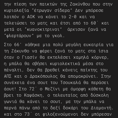
την πίεση των παικτών της Ζακύνθου που στην
κυριολεξία “έτρωγαν σίδερα” Δεν μπόρεσε
λοιπόν ο ΑΟΚ να κάνει το 2-0 και να
τελειώσει το ματς και έτσι από το 60΄ και
μετά οι “κυανοκιτρινοι” άρχισαν ξανά να
“φλερτάρουν” με το γκολ.
Στο 66′ χάθηκε μια πολύ μεγάλη ευκαιρία για
τη Ζάκυνθο να φέρει ξανά το ματς στα ίσια
όταν ο Γιασίν θα εκτελέσει χαμηλά κόρνερ,
η μπάλα θα σβήσει κυριολεκτικά μέσα στο
πέναλτι, δεν θα βρεθεί κάνεις παίχτης του
ΑΠΣ και ο Δρακόπουλος θα απομακρύνει. Στην
συνέχεια ένα σουτ του Τσουκαλά θα περάσει
άουτ! Στο 72΄ ο Μεζίνι με όμορφη κάθετη θα
βρει το Καψάσκη, ο τελευταίος από δύσκολη
γωνιά θα κάνει το σουτ, με την μπάλα να
περνά πάνω από το δεξί δοκάρι του Διαμαντή.
και στο 73΄ οι φιλοξενούμενοι δεν μπόρεσαν