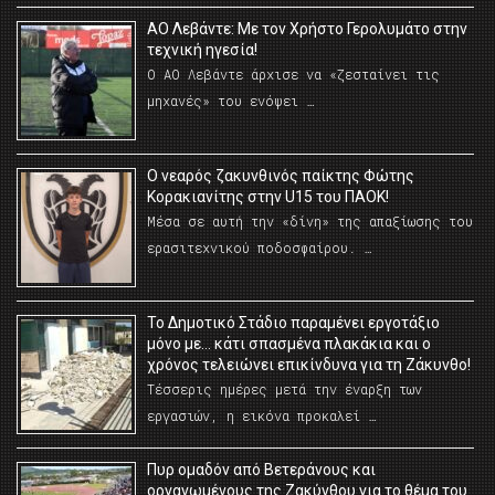
ΑΟ Λεβάντε: Με τον Χρήστο Γερολυμάτο στην
τεχνική ηγεσία!
Ο ΑΟ Λεβάντε άρχισε να «ζεσταίνει τις
μηχανές» του ενόψει …
O νεαρός ζακυνθινός παίκτης Φώτης
Κορακιανίτης στην U15 του ΠΑΟΚ!
Μέσα σε αυτή την «δίνη» της απαξίωσης του
ερασιτεχνικού ποδοσφαίρου. …
Το Δημοτικό Στάδιο παραμένει εργοτάξιο
μόνο με… κάτι σπασμένα πλακάκια και ο
χρόνος τελειώνει επικίνδυνα για τη Ζάκυνθο!
Τέσσερις ημέρες μετά την έναρξη των
εργασιών, η εικόνα προκαλεί …
Πυρ ομαδόν από Βετεράνους και
οργανωμένους της Ζακύνθου για το θέμα του