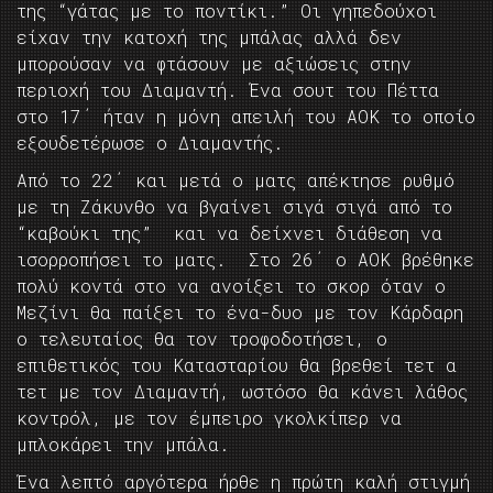
της “γάτας με το ποντίκι.” Οι γηπεδούχοι
είχαν την κατοχή της μπάλας αλλά δεν
μπορούσαν να φτάσουν με αξιώσεις στην
περιοχή του Διαμαντή. Ένα σουτ του Πέττα
στο 17΄ ήταν η μόνη απειλή του ΑΟΚ το οποίο
εξουδετέρωσε ο Διαμαντής.
Από το 22΄ και μετά ο ματς απέκτησε ρυθμό
με τη Ζάκυνθο να βγαίνει σιγά σιγά από το
“καβούκι της” και να δείχνει διάθεση να
ισορροπήσει το ματς. Στο 26΄ ο ΑΟΚ βρέθηκε
πολύ κοντά στο να ανοίξει το σκορ όταν ο
Μεζίνι θα παίξει το ένα-δυο με τον Κάρδαρη
ο τελευταίος θα τον τροφοδοτήσει, ο
επιθετικός του Κατασταρίου θα βρεθεί τετ α
τετ με τον Διαμαντή, ωστόσο θα κάνει λάθος
κοντρόλ, με τον έμπειρο γκολκίπερ να
μπλοκάρει την μπάλα.
Ένα λεπτό αργότερα ήρθε η πρώτη καλή στιγμή