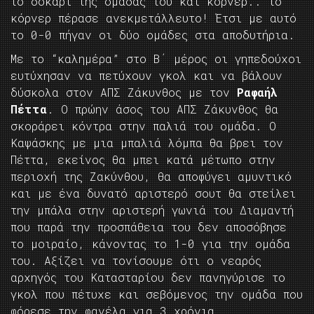
το δοκάρι της ομάδας του και κόρνερ.. το
κόρνερ πέρασε ανεκμετάλλευτο! Έτσι με αυτό
το 0-0 πήγαν οι δύο ομάδες στα αποδυτήρια.
Με το “καλημέρα” στο Β΄ μέρος οι γηπεδούχοι
ευτύχησαν να πετύχουν γκολ και να βάλουν
δύσκολα στον ΑΠΣ Ζάκυνθος με τον
Ραφαήλ
Πέττα
. Ο πρώην άσος του ΑΠΣ Ζάκυνθος θα
σκοράρει κόντρα στην παλιά του ομάδα. Ο
Καψάσκης με μια μπαλιά λόμπα θα βρει τον
Πέττα, εκείνος θα μπει κατά μέτωπο στην
περιοχή της Ζακύνθου, θα αποφύγει αμυντικό
και με ένα δυνατό αριστερό σουτ θα στείλει
την μπάλα στην αριστερή γωνιά του Διαμαντή
που παρά την προσπάθεια του δεν αποσόβησε
το μοιραίο, κάνοντας το 1-0 για την ομάδα
του. Αξίζει να τονίσουμε ότι ο νεαρός
αρχηγός του Κατασταρίου δεν πανηγύρισε το
γκολ που πέτυχε και σεβόμενος την ομάδα που
φόρεσε την φανέλα για 3 χρόνια.