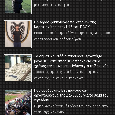
μηχανές» του ενόψει …
O νεαρός ζακυνθινός παίκτης Φώτης
Κορακιανίτης στην U15 του ΠΑΟΚ!
Μέσα σε αυτή την «δίνη» της απαξίωσης του
ερασιτεχνικού ποδοσφαίρου. …
Το Δημοτικό Στάδιο παραμένει εργοτάξιο
μόνο με… κάτι σπασμένα πλακάκια και ο
χρόνος τελειώνει επικίνδυνα για τη Ζάκυνθο!
Τέσσερις ημέρες μετά την έναρξη των
εργασιών, η εικόνα προκαλεί …
Πυρ ομαδόν από Βετεράνους και
οργανωμένους της Ζακύνθου για το θέμα του
γηπέδου!
Η μια ανακοίνωση διαδέχεται την άλλη στο
νησί της Ζακύνθου …