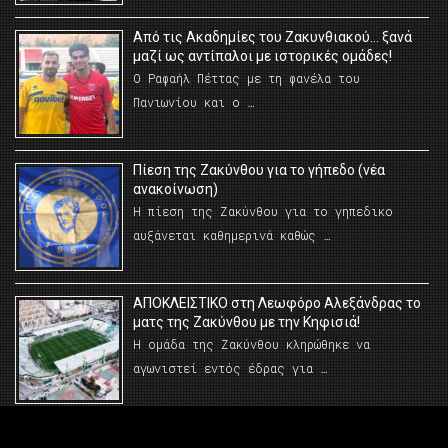
Από τις Ακαδημίες του Ζακυνθιακού… ξανά
μαζί ως αντίπαλοι με ιστορικές ομάδες!
Ο Ραφαήλ Πέττας με τη φανέλα του
Πανιωνίου και ο …
Πίεση της Ζακύνθου για το γήπεδο (νέα
ανακοίνωση)
Η πίεση της Ζακύνθου για το γηπεδικο
αυξάνεται καθημερινά καθώς …
AΠΟΚΛΕΙΣΤΙΚΟ στη Λεωφόρο Αλεξάνδρας το
ματς της Ζακύνθου με την Κηφισιά!
Η ομάδα της Ζακύνθου κληρώθηκε να
αγωνιστεί εντός έδρας για …