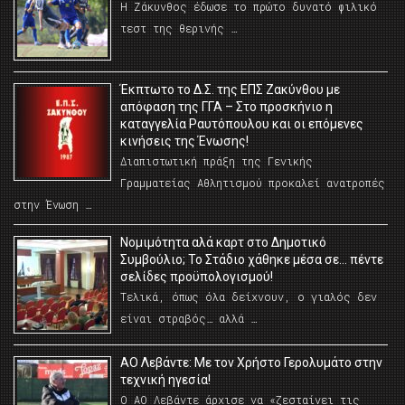
Η Ζάκυνθος έδωσε το πρώτο δυνατό φιλικό
τεστ της θερινής …
Έκπτωτο το Δ.Σ. της ΕΠΣ Ζακύνθου με
απόφαση της ΓΓΑ – Στο προσκήνιο η
καταγγελία Ραυτόπουλου και οι επόμενες
κινήσεις της Ένωσης!
Διαπιστωτική πράξη της Γενικής
Γραμματείας Αθλητισμού προκαλεί ανατροπές
στην Ένωση …
Νομιμότητα αλά καρτ στο Δημοτικό
Συμβούλιο; Το Στάδιο χάθηκε μέσα σε… πέντε
σελίδες προϋπολογισμού!
Τελικά, όπως όλα δείχνουν, ο γιαλός δεν
είναι στραβός… αλλά …
ΑΟ Λεβάντε: Με τον Χρήστο Γερολυμάτο στην
τεχνική ηγεσία!
Ο ΑΟ Λεβάντε άρχισε να «ζεσταίνει τις