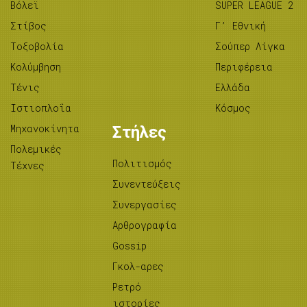
Βόλεϊ
SUPER LEAGUE 2
Στίβος
Γ’ Εθνική
Tοξοβολία
Σούπερ Λίγκα
Κολύμβηση
Περιφέρεια
Τένις
Ελλάδα
Ιστιοπλοΐα
Κόσμος
Μηχανοκίνητα
Στήλες
Πολεμικές
Πολιτισμός
Τέχνες
Συνεντεύξεις
Συνεργασίες
Αρθρογραφία
Gossip
Γκολ-αρες
Ρετρό
ιστορίες