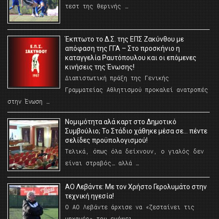
τεστ της θερινής …
Έκπτωτο το Δ.Σ. της ΕΠΣ Ζακύνθου με
απόφαση της ΓΓΑ – Στο προσκήνιο η
καταγγελία Ραυτόπουλου και οι επόμενες
κινήσεις της Ένωσης!
Διαπιστωτική πράξη της Γενικής
Γραμματείας Αθλητισμού προκαλεί ανατροπές
στην Ένωση …
Νομιμότητα αλά καρτ στο Δημοτικό
Συμβούλιο; Το Στάδιο χάθηκε μέσα σε… πέντε
σελίδες προϋπολογισμού!
Τελικά, όπως όλα δείχνουν, ο γιαλός δεν
είναι στραβός… αλλά …
ΑΟ Λεβάντε: Με τον Χρήστο Γερολυμάτο στην
τεχνική ηγεσία!
Ο ΑΟ Λεβάντε άρχισε να «ζεσταίνει τις
μηχανές» του ενόψει …