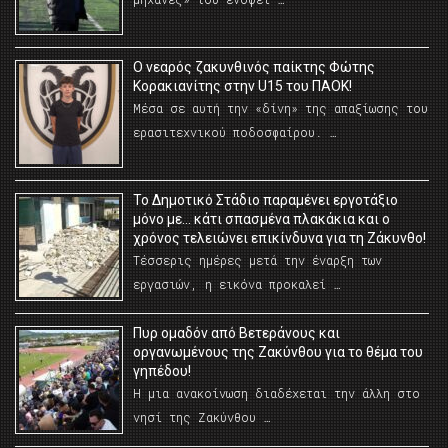
O νεαρός ζακυνθινός παίκτης Φώτης
Κορακιανίτης στην U15 του ΠΑΟΚ!
Μέσα σε αυτή την «δίνη» της απαξίωσης του
ερασιτεχνικού ποδοσφαίρου. …
Το Δημοτικό Στάδιο παραμένει εργοτάξιο
μόνο με… κάτι σπασμένα πλακάκια και ο
χρόνος τελειώνει επικίνδυνα για τη Ζάκυνθο!
Τέσσερις ημέρες μετά την έναρξη των
εργασιών, η εικόνα προκαλεί …
Πυρ ομαδόν από Βετεράνους και
οργανωμένους της Ζακύνθου για το θέμα του
γηπέδου!
Η μια ανακοίνωση διαδέχεται την άλλη στο
νησί της Ζακύνθου …