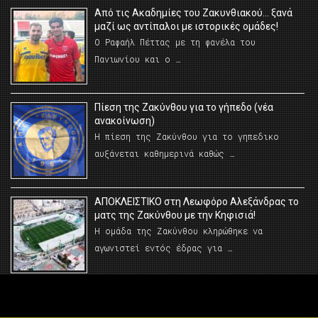
Από τις Ακαδημίες του Ζακυνθιακού… ξανά
μαζί ως αντίπαλοι με ιστορικές ομάδες!
Ο Ραφαήλ Πέττας με τη φανέλα του
Πανιωνίου και ο …
Πίεση της Ζακύνθου για το γήπεδο (νέα
ανακοίνωση)
Η πίεση της Ζακύνθου για το γηπεδικο
αυξάνεται καθημερινά καθώς …
AΠΟΚΛΕΙΣΤΙΚΟ στη Λεωφόρο Αλεξάνδρας το
ματς της Ζακύνθου με την Κηφισιά!
Η ομάδα της Ζακύνθου κληρώθηκε να
αγωνιστεί εντός έδρας για …