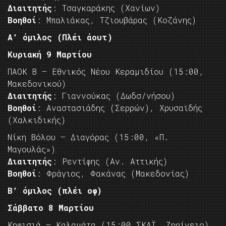
Διαιτητής
: Τσαγκαράκης (Χανίων)
Βοηθοί
: Μπαλιάκας, Τζιουβάρας (Κοζάνης)
Α’ όμιλος (Πλέι άουτ)
Κυριακή 9 Μαρτίου
ΠΑΟΚ Β – Εθνικός Νέου Κεραμιδίου (15:00,
Μακεδονικού)
Διαιτητής
: Γιαννούκας (Δωδσ/νήσου)
Βοηθοί
: Αναστασιάδης (Σερρών), Χρυσαϊδής
(Χαλκιδικής)
Νίκη Βόλου – Διαγόρας (15:00, «Π.
Μαγουλάς»)
Διαιτητής
: Ρεντίφης (Αν. Αττικής)
Βοηθοί
: Φράγιος, Φακάνας (Μακεδονίας)
Β’ όμιλος (πλέι οφ)
Σάββατο 8 Μαρτίου
Κηφισιά – Καλαμάτα (15:00 ΣΚΑΪ, Ζηρίνειο)