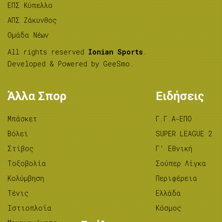
ΕΠΣ Κύπελλο
ΑΠΣ Ζάκυνθος
Ομάδα Νέων
All rights reserved
Ionian Sports
.
Developed & Powered by
GeeSmo
.
Άλλα Σπορ
Ειδήσεις
Μπάσκετ
Γ.Γ.Α-ΕΠΟ
Βόλεϊ
SUPER LEAGUE 2
Στίβος
Γ’ Εθνική
Tοξοβολία
Σούπερ Λίγκα
Κολύμβηση
Περιφέρεια
Τένις
Ελλάδα
Ιστιοπλοΐα
Κόσμος