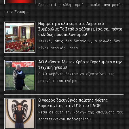
Γραμματείας Αθλητισμού προκαλεί ανατροπές
στην Ένωση …
Νομιμότητα αλά καρτ στο Δημοτικό
Συμβούλιο; Το Στάδιο χάθηκε μέσα σε… πέντε
σελίδες προϋπολογισμού!
Τελικά, όπως όλα δείχνουν, ο γιαλός δεν
είναι στραβός… αλλά …
ΑΟ Λεβάντε: Με τον Χρήστο Γερολυμάτο στην
τεχνική ηγεσία!
Ο ΑΟ Λεβάντε άρχισε να «ζεσταίνει τις
μηχανές» του ενόψει …
O νεαρός ζακυνθινός παίκτης Φώτης
Κορακιανίτης στην U15 του ΠΑΟΚ!
Μέσα σε αυτή την «δίνη» της απαξίωσης του
ερασιτεχνικού ποδοσφαίρου. …