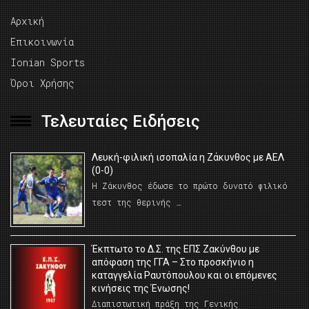
Αρχική
Επικοινωνία
Ionian Sports
Όροι Χρήσης
Τελευταίες Ειδήσεις
Λευκή-φιλική ισοπαλία η Ζάκυνθος με ΑΕΛ
(0-0)
Η Ζάκυνθος έδωσε το πρώτο δυνατό φιλικό
τεστ της θερινής …
Έκπτωτο το Δ.Σ. της ΕΠΣ Ζακύνθου με
απόφαση της ΓΓΑ – Στο προσκήνιο η
καταγγελία Ραυτόπουλου και οι επόμενες
κινήσεις της Ένωσης!
Διαπιστωτική πράξη της Γενικής