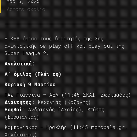
Μαρ 5, 2025
Αφήστε σχόλιο
Η ΚΕΔ όρισε τους διαιτητές της 3ης
αγωνιστικής σε play off και play out της
Super League 2.
Αναλυτικά:
Α’ όμιλος (Πλέι οφ)
Κυριακή 9 Μαρτίου
ΠΑΣ Γιάννινα – ΑΕΛ (11:45 ΣΚΑΪ, Ζωσιμάδες)
Διαιτητής
: Κεχαγιάς (Κοζάνης)
Βοηθοί
: Ανδριανός (Αχαΐας), Μπύρος
(Ευρυτανίας)
Καμπανιακός – Ηρακλής (11:45 monobala.gr,
Χαλάαστρας)