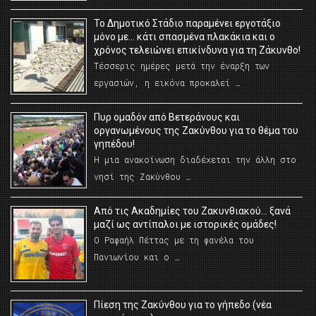
Το Δημοτικό Στάδιο παραμένει εργοτάξιο
μόνο με… κάτι σπασμένα πλακάκια και ο
χρόνος τελειώνει επικίνδυνα για τη Ζάκυνθο!
Τέσσερις ημέρες μετά την έναρξη των
εργασιών, η εικόνα προκαλεί …
Πυρ ομαδόν από Βετεράνους και
οργανωμένους της Ζακύνθου για το θέμα του
γηπέδου!
Η μια ανακοίνωση διαδέχεται την άλλη στο
νησί της Ζακύνθου …
Από τις Ακαδημίες του Ζακυνθιακού… ξανά
μαζί ως αντίπαλοι με ιστορικές ομάδες!
Ο Ραφαήλ Πέττας με τη φανέλα του
Πανιωνίου και ο …
Πίεση της Ζακύνθου για το γήπεδο (νέα