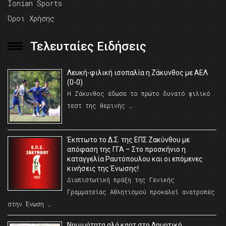
Ionian Sports
Όροι Χρήσης
Τελευταίες Ειδήσεις
Λευκή-φιλική ισοπαλία η Ζάκυνθος με ΑΕΛ
(0-0)
Η Ζάκυνθος έδωσε το πρώτο δυνατό φιλικό
τεστ της θερινής …
Έκπτωτο το Δ.Σ. της ΕΠΣ Ζακύνθου με
απόφαση της ΓΓΑ – Στο προσκήνιο η
καταγγελία Ραυτόπουλου και οι επόμενες
κινήσεις της Ένωσης!
Διαπιστωτική πράξη της Γενικής
Γραμματείας Αθλητισμού προκαλεί ανατροπές
στην Ένωση …
Νομιμότητα αλά καρτ στο Δημοτικό