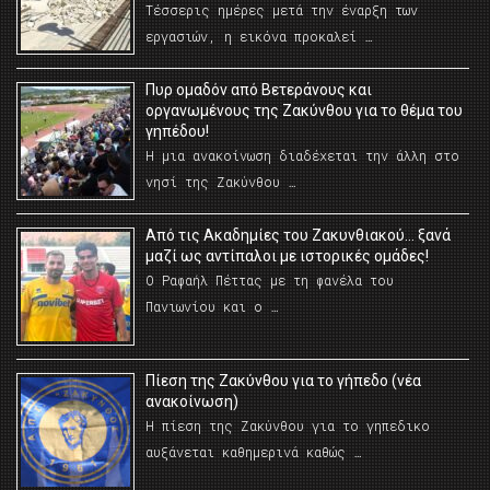
Τέσσερις ημέρες μετά την έναρξη των
εργασιών, η εικόνα προκαλεί …
Πυρ ομαδόν από Βετεράνους και
οργανωμένους της Ζακύνθου για το θέμα του
γηπέδου!
Η μια ανακοίνωση διαδέχεται την άλλη στο
νησί της Ζακύνθου …
Από τις Ακαδημίες του Ζακυνθιακού… ξανά
μαζί ως αντίπαλοι με ιστορικές ομάδες!
Ο Ραφαήλ Πέττας με τη φανέλα του
Πανιωνίου και ο …
Πίεση της Ζακύνθου για το γήπεδο (νέα
ανακοίνωση)
Η πίεση της Ζακύνθου για το γηπεδικο
αυξάνεται καθημερινά καθώς …