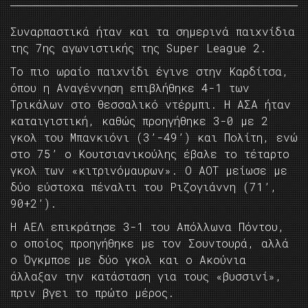
Συναρπαστικά ήταν και τα σημερινά παιχνίδια
της 7ης αγωνιστικής της Super League 2.
Το πιο ωραίο παιχνίδι έγινε στην Καρδίτσα,
όπου η Αναγέννηση επιβλήθηκε 4-1 των
Τρικάλων στο θεσσαλικό ντέρμπι. Η ΑΣΑ ήταν
καταιγιστική, καθώς προηγήθηκε 3-0 με 2
γκολ του Μπανκιόνι (3’-49’) και Πολίτη, ενώ
στο 75’ ο Κουτσιανικούλης έβαλε το τέταρτο
γκολ των «κιτρινόμαυρων». Ο ΑΟΤ μείωσε με
δύο εύστοχα πέναλτι του Ριζογιάννη (71’,
90+2’).
Η ΑΕΛ επικράτησε 3-1 του Απόλλωνα Πόντου,
ο οποίος προηγήθηκε με τον Σουντουρά, αλλά
ο Όγκμποε με δύο γκολ και ο Ακούνια
άλλαξαν την κατάσταση για τους «βυσσινί»,
πριν βγει το πρώτο μέρος.