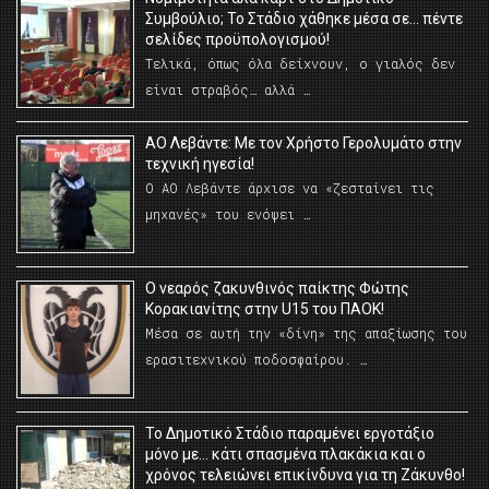
Συμβούλιο; Το Στάδιο χάθηκε μέσα σε… πέντε
σελίδες προϋπολογισμού!
Τελικά, όπως όλα δείχνουν, ο γιαλός δεν
είναι στραβός… αλλά …
ΑΟ Λεβάντε: Με τον Χρήστο Γερολυμάτο στην
τεχνική ηγεσία!
Ο ΑΟ Λεβάντε άρχισε να «ζεσταίνει τις
μηχανές» του ενόψει …
O νεαρός ζακυνθινός παίκτης Φώτης
Κορακιανίτης στην U15 του ΠΑΟΚ!
Μέσα σε αυτή την «δίνη» της απαξίωσης του
ερασιτεχνικού ποδοσφαίρου. …
Το Δημοτικό Στάδιο παραμένει εργοτάξιο
μόνο με… κάτι σπασμένα πλακάκια και ο
χρόνος τελειώνει επικίνδυνα για τη Ζάκυνθο!