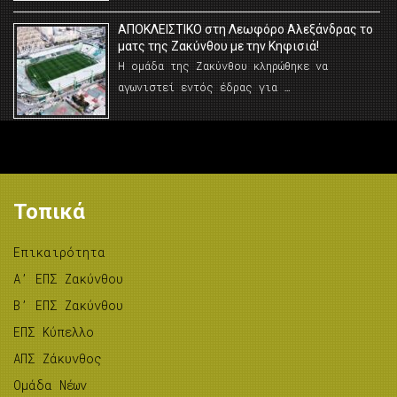
AΠΟΚΛΕΙΣΤΙΚΟ στη Λεωφόρο Αλεξάνδρας το
ματς της Ζακύνθου με την Κηφισιά!
Η ομάδα της Ζακύνθου κληρώθηκε να
αγωνιστεί εντός έδρας για …
Τοπικά
Επικαιρότητα
A’ ΕΠΣ Ζακύνθου
B’ ΕΠΣ Ζακύνθου
ΕΠΣ Κύπελλο
ΑΠΣ Ζάκυνθος
Ομάδα Νέων