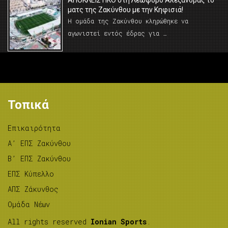
AΠΟΚΛΕΙΣΤΙΚΟ στη Λεωφόρο Αλεξάνδρας το
ματς της Ζακύνθου με την Κηφισιά!
Η ομάδα της Ζακύνθου κληρώθηκε να
αγωνιστεί εντός έδρας για …
Τοπικά
Επικαιρότητα
A’ ΕΠΣ Ζακύνθου
B’ ΕΠΣ Ζακύνθου
ΕΠΣ Κύπελλο
ΑΠΣ Ζάκυνθος
Ομάδα Νέων
All rights reserved
Ionian Sports
.