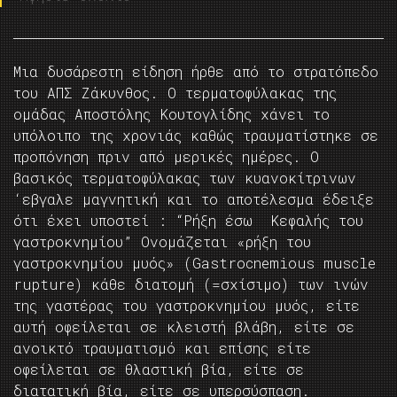
Μια δυσάρεστη είδηση ήρθε από το στρατόπεδο
του ΑΠΣ Ζάκυνθος. Ο τερματοφύλακας της
ομάδας Αποστόλης Κουτογλίδης χάνει το
υπόλοιπο της χρονιάς καθώς τραυματίστηκε σε
προπόνηση πριν από μερικές ημέρες. Ο
βασικός τερματοφύλακας των κυανοκίτρινων
‘εβγαλε μαγνητική και το αποτέλεσμα έδειξε
ότι έχει υποστεί : “Ρήξη έσω Κεφαλής του
γαστροκνημίου” Ονομάζεται «ρήξη του
γαστροκνημίου μυός» (Gastrocnemious muscle
rupture) κάθε διατομή (=σχίσιμο) των ινών
της γαστέρας του γαστροκνημίου μυός, είτε
αυτή οφείλεται σε κλειστή βλάβη, είτε σε
ανοικτό τραυματισμό και επίσης είτε
οφείλεται σε θλαστική βία, είτε σε
διατατική βία, είτε σε υπερσύσπαση.