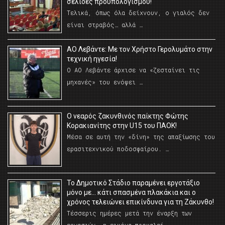
σελίδες προϋπολογισμού!
Τελικά, όπως όλα δείχνουν, ο γιαλός δεν
είναι στραβός… αλλά …
ΑΟ Λεβάντε: Με τον Χρήστο Γερολυμάτο στην
τεχνική ηγεσία!
Ο ΑΟ Λεβάντε άρχισε να «ζεσταίνει τις
μηχανές» του ενόψει …
O νεαρός ζακυνθινός παίκτης Φώτης
Κορακιανίτης στην U15 του ΠΑΟΚ!
Μέσα σε αυτή την «δίνη» της απαξίωσης του
ερασιτεχνικού ποδοσφαίρου. …
Το Δημοτικό Στάδιο παραμένει εργοτάξιο
μόνο με… κάτι σπασμένα πλακάκια και ο
χρόνος τελειώνει επικίνδυνα για τη Ζάκυνθο!
Τέσσερις ημέρες μετά την έναρξη των