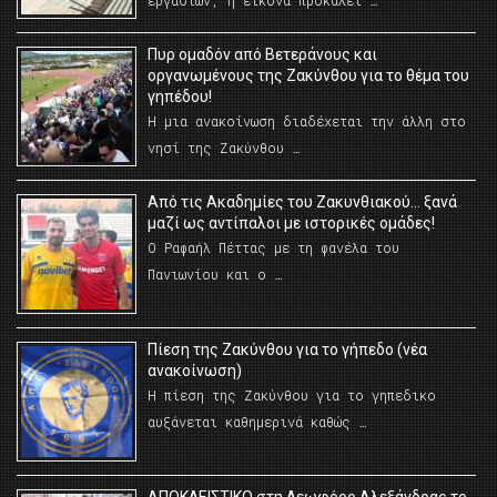
εργασιών, η εικόνα προκαλεί …
Πυρ ομαδόν από Βετεράνους και
οργανωμένους της Ζακύνθου για το θέμα του
γηπέδου!
Η μια ανακοίνωση διαδέχεται την άλλη στο
νησί της Ζακύνθου …
Από τις Ακαδημίες του Ζακυνθιακού… ξανά
μαζί ως αντίπαλοι με ιστορικές ομάδες!
Ο Ραφαήλ Πέττας με τη φανέλα του
Πανιωνίου και ο …
Πίεση της Ζακύνθου για το γήπεδο (νέα
ανακοίνωση)
Η πίεση της Ζακύνθου για το γηπεδικο
αυξάνεται καθημερινά καθώς …