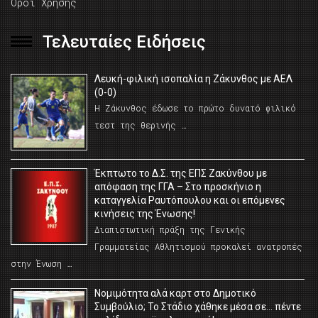
Όροι Χρήσης
Τελευταίες Ειδήσεις
Λευκή-φιλική ισοπαλία η Ζάκυνθος με ΑΕΛ
(0-0)
Η Ζάκυνθος έδωσε το πρώτο δυνατό φιλικό
τεστ της θερινής …
Έκπτωτο το Δ.Σ. της ΕΠΣ Ζακύνθου με
απόφαση της ΓΓΑ – Στο προσκήνιο η
καταγγελία Ραυτόπουλου και οι επόμενες
κινήσεις της Ένωσης!
Διαπιστωτική πράξη της Γενικής
Γραμματείας Αθλητισμού προκαλεί ανατροπές
στην Ένωση …
Νομιμότητα αλά καρτ στο Δημοτικό
Συμβούλιο; Το Στάδιο χάθηκε μέσα σε… πέντε