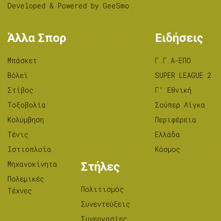
Developed & Powered by
GeeSmo
.
Άλλα Σπορ
Ειδήσεις
Μπάσκετ
Γ.Γ.Α-ΕΠΟ
Βόλεϊ
SUPER LEAGUE 2
Στίβος
Γ’ Εθνική
Tοξοβολία
Σούπερ Λίγκα
Κολύμβηση
Περιφέρεια
Τένις
Ελλάδα
Ιστιοπλοΐα
Κόσμος
Μηχανοκίνητα
Στήλες
Πολεμικές
Πολιτισμός
Τέχνες
Συνεντεύξεις
Συνεργασίες