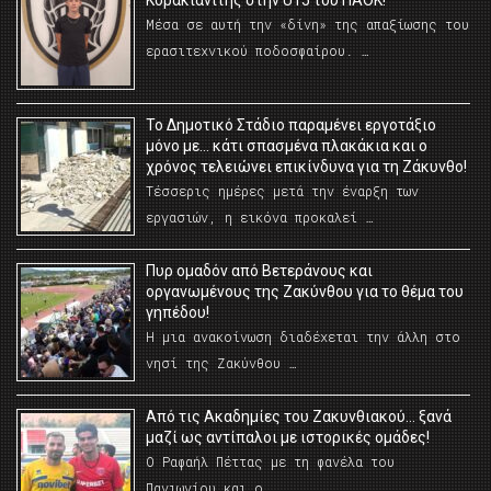
Κορακιανίτης στην U15 του ΠΑΟΚ!
Μέσα σε αυτή την «δίνη» της απαξίωσης του
ερασιτεχνικού ποδοσφαίρου. …
Το Δημοτικό Στάδιο παραμένει εργοτάξιο
μόνο με… κάτι σπασμένα πλακάκια και ο
χρόνος τελειώνει επικίνδυνα για τη Ζάκυνθο!
Τέσσερις ημέρες μετά την έναρξη των
εργασιών, η εικόνα προκαλεί …
Πυρ ομαδόν από Βετεράνους και
οργανωμένους της Ζακύνθου για το θέμα του
γηπέδου!
Η μια ανακοίνωση διαδέχεται την άλλη στο
νησί της Ζακύνθου …
Από τις Ακαδημίες του Ζακυνθιακού… ξανά
μαζί ως αντίπαλοι με ιστορικές ομάδες!
Ο Ραφαήλ Πέττας με τη φανέλα του
Πανιωνίου και ο …