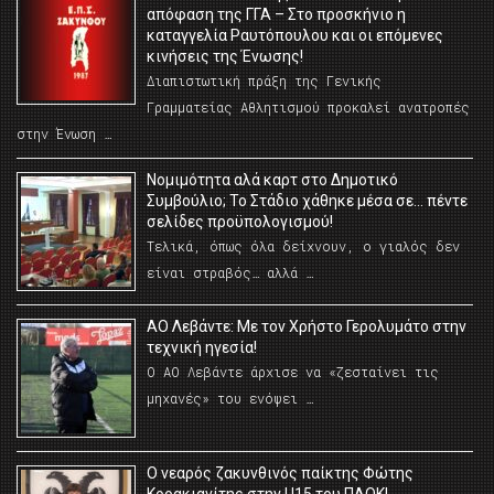
απόφαση της ΓΓΑ – Στο προσκήνιο η
καταγγελία Ραυτόπουλου και οι επόμενες
κινήσεις της Ένωσης!
Διαπιστωτική πράξη της Γενικής
Γραμματείας Αθλητισμού προκαλεί ανατροπές
στην Ένωση …
Νομιμότητα αλά καρτ στο Δημοτικό
Συμβούλιο; Το Στάδιο χάθηκε μέσα σε… πέντε
σελίδες προϋπολογισμού!
Τελικά, όπως όλα δείχνουν, ο γιαλός δεν
είναι στραβός… αλλά …
ΑΟ Λεβάντε: Με τον Χρήστο Γερολυμάτο στην
τεχνική ηγεσία!
Ο ΑΟ Λεβάντε άρχισε να «ζεσταίνει τις
μηχανές» του ενόψει …
O νεαρός ζακυνθινός παίκτης Φώτης