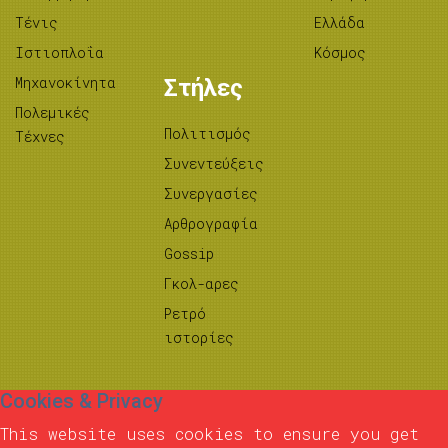
Τένις
Ελλάδα
Ιστιοπλοΐα
Κόσμος
Μηχανοκίνητα
Στήλες
Πολεμικές
Πολιτισμός
Τέχνες
Συνεντεύξεις
Συνεργασίες
Αρθρογραφία
Gossip
Γκολ-αρες
Ρετρό
ιστορίες
Cookies & Privacy
This website uses cookies to ensure you get