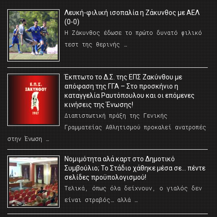
Λευκή-φιλική ισοπαλία η Ζάκυνθος με ΑΕΛ
(0-0)
Η Ζάκυνθος έδωσε το πρώτο δυνατό φιλικό
τεστ της θερινής …
Έκπτωτο το Δ.Σ. της ΕΠΣ Ζακύνθου με
απόφαση της ΓΓΑ – Στο προσκήνιο η
καταγγελία Ραυτόπουλου και οι επόμενες
κινήσεις της Ένωσης!
Διαπιστωτική πράξη της Γενικής
Γραμματείας Αθλητισμού προκαλεί ανατροπές
στην Ένωση …
Νομιμότητα αλά καρτ στο Δημοτικό
Συμβούλιο; Το Στάδιο χάθηκε μέσα σε… πέντε
σελίδες προϋπολογισμού!
Τελικά, όπως όλα δείχνουν, ο γιαλός δεν
είναι στραβός… αλλά …