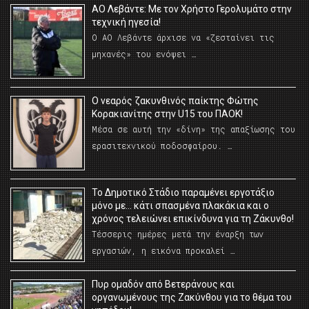
ΑΟ Λεβάντε: Με τον Χρήστο Γερολυμάτο στην
τεχνική ηγεσία!
Ο ΑΟ Λεβάντε άρχισε να «ζεσταίνει τις
μηχανές» του ενόψει …
O νεαρός ζακυνθινός παίκτης Φώτης
Κορακιανίτης στην U15 του ΠΑΟΚ!
Μέσα σε αυτή την «δίνη» της απαξίωσης του
ερασιτεχνικού ποδοσφαίρου. …
Το Δημοτικό Στάδιο παραμένει εργοτάξιο
μόνο με… κάτι σπασμένα πλακάκια και ο
χρόνος τελειώνει επικίνδυνα για τη Ζάκυνθο!
Τέσσερις ημέρες μετά την έναρξη των
εργασιών, η εικόνα προκαλεί …
Πυρ ομαδόν από Βετεράνους και
οργανωμένους της Ζακύνθου για το θέμα του