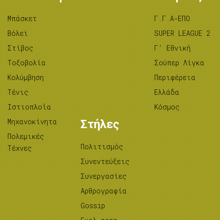
Μπάσκετ
Γ.Γ.Α-ΕΠΟ
Βόλεϊ
SUPER LEAGUE 2
Στίβος
Γ’ Εθνική
Tοξοβολία
Σούπερ Λίγκα
Κολύμβηση
Περιφέρεια
Τένις
Ελλάδα
Ιστιοπλοΐα
Κόσμος
Μηχανοκίνητα
Στήλες
Πολεμικές
Πολιτισμός
Τέχνες
Συνεντεύξεις
Συνεργασίες
Αρθρογραφία
Gossip