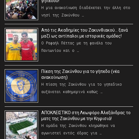
γηπέδου!
Η μια ανακοίνωση διαδέχεται την άλλη στο
νησί της Ζακύνθου …
Από τις Ακαδημίες του Ζακυνθιακού… ξανά
μαζί ως αντίπαλοι με ιστορικές ομάδες!
Ο Ραφαήλ Πέττας με τη φανέλα του
Πανιωνίου και ο …
Πίεση της Ζακύνθου για το γήπεδο (νέα
ανακοίνωση)
Η πίεση της Ζακύνθου για το γηπεδικο
αυξάνεται καθημερινά καθώς …
AΠΟΚΛΕΙΣΤΙΚΟ στη Λεωφόρο Αλεξάνδρας το
ματς της Ζακύνθου με την Κηφισιά!
Η ομάδα της Ζακύνθου κληρώθηκε να
αγωνιστεί εντός έδρας για …