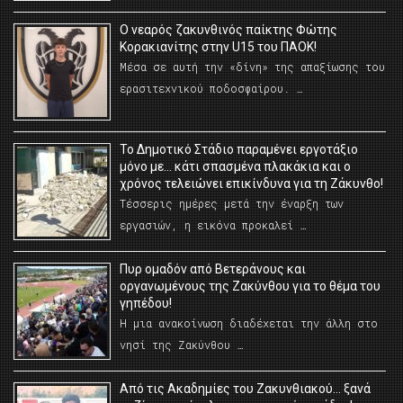
O νεαρός ζακυνθινός παίκτης Φώτης
Κορακιανίτης στην U15 του ΠΑΟΚ!
Μέσα σε αυτή την «δίνη» της απαξίωσης του
ερασιτεχνικού ποδοσφαίρου. …
Το Δημοτικό Στάδιο παραμένει εργοτάξιο
μόνο με… κάτι σπασμένα πλακάκια και ο
χρόνος τελειώνει επικίνδυνα για τη Ζάκυνθο!
Τέσσερις ημέρες μετά την έναρξη των
εργασιών, η εικόνα προκαλεί …
Πυρ ομαδόν από Βετεράνους και
οργανωμένους της Ζακύνθου για το θέμα του
γηπέδου!
Η μια ανακοίνωση διαδέχεται την άλλη στο
νησί της Ζακύνθου …
Από τις Ακαδημίες του Ζακυνθιακού… ξανά