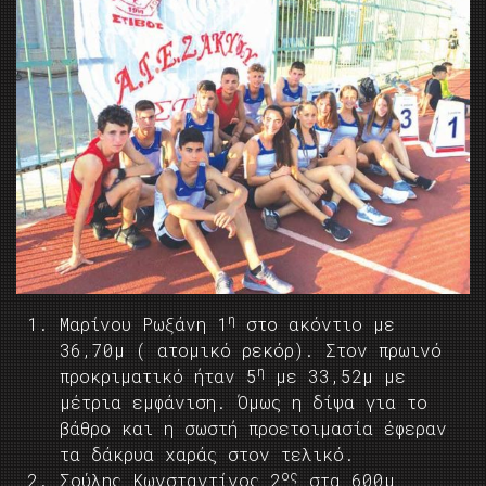
η
Μαρίνου Ρωξάνη 1
στο ακόντιο με
36,70μ ( ατομικό ρεκόρ). Στον πρωινό
η
προκριματικό ήταν 5
με 33,52μ με
μέτρια εμφάνιση. Όμως η δίψα για το
βάθρο και η σωστή προετοιμασία έφεραν
τα δάκρυα χαράς στον τελικό.
ος
Σούλης Κωνσταντίνος 2
στα 600μ