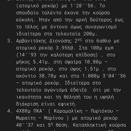
(ατομικό ρεκόρ) με 1’28’’56. Το
σπουδαίο ταλέντο έκανε την κούρσα
εύκολη. Ήταν από την αρχή δεύτερος εως
το τέλος με έντονο όμως συναγωνισμό
ιδιαίτερα στα τελευταία 200μ.
ος
Αρβανιτάκης Διονύσης 2
στο 6αθλο με
ατομικό ρεκόρ 3.956β. Στα 100μ εμπ
(14’’93 την καλύτερη επίδοση) , στο
μήκος 5,41μ, στη σφαίρα 10,80μ –
ατομικό ρεκόρ, στο ύψος 1,51μ , στο
ακόντιο 38,78μ και στα 1.000μ 3’04’’56
– ατομικό ρεκόρ. Ιδιαίτερα στο
τελευταίο αγώνισμα έδειξε ότι με την
ικανότητα και τη θέλησή του η υψηλή
διάκριση είναι εφικτή.
4Χ80μ ΠΚΑ’ ( Καραμαλίκη – Πυριόχου –
Μωραϊτη – Μαρίνου ) με ατομικό ρεκόρ
η
40’’37 και 5
θέση. Καταπληκτική κούρσα