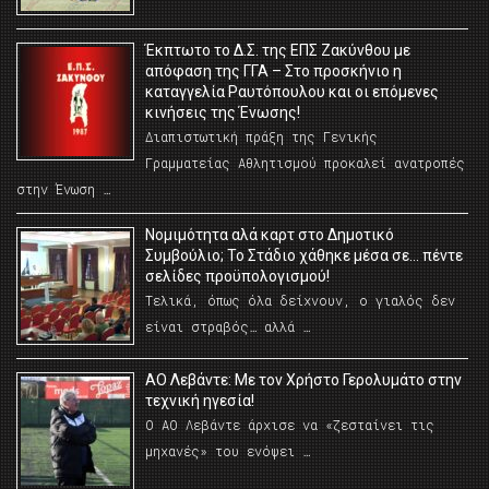
Έκπτωτο το Δ.Σ. της ΕΠΣ Ζακύνθου με
απόφαση της ΓΓΑ – Στο προσκήνιο η
καταγγελία Ραυτόπουλου και οι επόμενες
κινήσεις της Ένωσης!
Διαπιστωτική πράξη της Γενικής
Γραμματείας Αθλητισμού προκαλεί ανατροπές
στην Ένωση …
Νομιμότητα αλά καρτ στο Δημοτικό
Συμβούλιο; Το Στάδιο χάθηκε μέσα σε… πέντε
σελίδες προϋπολογισμού!
Τελικά, όπως όλα δείχνουν, ο γιαλός δεν
είναι στραβός… αλλά …
ΑΟ Λεβάντε: Με τον Χρήστο Γερολυμάτο στην
τεχνική ηγεσία!
Ο ΑΟ Λεβάντε άρχισε να «ζεσταίνει τις
μηχανές» του ενόψει …