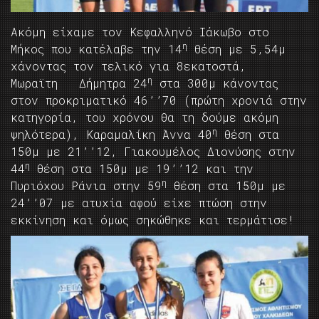
Ακόμη είχαμε τον Κεφαλληνό Ιάκωβο στο
η
Μήκος που κατέλαβε την 14
θέση με 5,54μ
χάνοντας τον τελικό για 8εκατοστά,
η
Μωραϊτη Δήμητρα 24
στα 300μ κάνοντας
στον προκριματικό 46’’70 (πρώτη χρονιά στην
κατηγορία, του χρόνου θα τη δούμε ακόμη
η
ψηλότερα), Καραμαλίκη Άννα 40
θέση στα
150μ με 21’’12, Γιακουμέλος Διονύσης στην
η
44
θέση στα 150μ με 19’’12 και την
η
Πυριόχου Ράνια στην 59
θέση στα 150μ με
24’’07 με ατυχία αφού είχε πτώση στην
εκκίνηση και όμως σηκώθηκε και τερμάτισε!