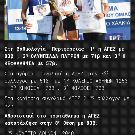
η
Στη βαθμολογία Περιφέρειας 1
η ΑΓΕΖ με
η
Η
83β , 2
ΟΛΥΜΠΙΑΔΑ ΠΑΤΡΩΝ με 71β και 3
Η
ΚΕΦΑΛΛΗΝΙΑ με 57β.
ος
Στα αγόρια συνολικά η ΑΓΕΖ ήταν 7
ο
σύλλογος με 51β. με 1
ΚΟΛΕΓΙΟ ΑΘΗΝΩΝ 125β
Ο
Ο
, 2
ΚΗΦΙΣΙΑ 73β , 3
ΦΙΛΟΘΕΗ 72β
ος
Στα κορίτσια συνολικά ΑΓΕΖ 21
σύλλογος με
32β.
Αθροιστικά στο πρωτάθλημα η ΑΓΕΖ
η
κατατάχθηκε στην 8
θέση με 83β.
ος
1
ΚΟΛΕΓΙΟ ΑΘΗΝΩΝ 204β