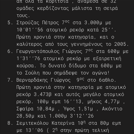
απ’όλα τα κορίτσια , ανάμεσα σε 32
ομάδες κερδίζοντας μάλιστα τη σειρά
τους.
ος
Στρούζας Πέτρος 7
στα 3.000μ με
10’01’’56 ατομικό ρεκόρ κατά 25’’.
Πρώτη χρονιά στην κατηγορία, και ο
καλύτερος από τους γεννημένους το 2005.
ος
Γεωργαντόπουλος Γιώργος 7
στα 600μ με
1’31’’76 ατομικό ρεκόρ με εξαιρετική
κούρσα. Το δυνατό δίδυμο στα 600μ με
το Σούλη που σημάδεψε τον αγώνα!
ος
Βερναρδάκης Γιώργος 9
στο 6αθλο.
Πρώτη χρονιά στην κατηγορία με ατομικό
ρεκόρ 3.473β και αυτός μεγάλο ατομικό
ρεκόρ. 100μ εμπ 16’’13, μήκος 4,77μ ,
Σφαίρα 10,84μ , Ύψος 1,51μ , Ακόντιο
28,50μ και 1.000μ 3’12’’26
η
Σεμιτεκόλου Κατερίνα 10
στα 80μ εμπ
η
με 13’’06 ( 2
στην πρώτη τελική