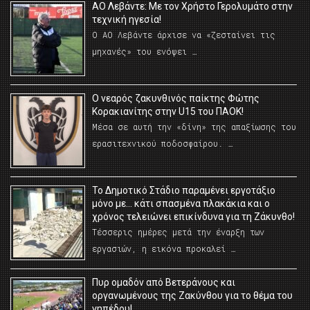
ΑΟ Λεβάντε: Με τον Χρήστο Γερολυμάτο στην
τεχνική ηγεσία!
Ο ΑΟ Λεβάντε άρχισε να «ζεσταίνει τις
μηχανές» του ενόψει …
O νεαρός ζακυνθινός παίκτης Φώτης
Κορακιανίτης στην U15 του ΠΑΟΚ!
Μέσα σε αυτή την «δίνη» της απαξίωσης του
ερασιτεχνικού ποδοσφαίρου. …
Το Δημοτικό Στάδιο παραμένει εργοτάξιο
μόνο με… κάτι σπασμένα πλακάκια και ο
χρόνος τελειώνει επικίνδυνα για τη Ζάκυνθο!
Τέσσερις ημέρες μετά την έναρξη των
εργασιών, η εικόνα προκαλεί …
Πυρ ομαδόν από Βετεράνους και
οργανωμένους της Ζακύνθου για το θέμα του
γηπέδου!