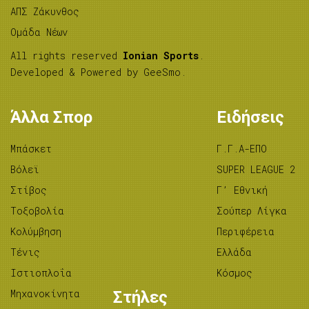
ΑΠΣ Ζάκυνθος
Ομάδα Νέων
All rights reserved
Ionian Sports
.
Developed & Powered by
GeeSmo
.
Άλλα Σπορ
Ειδήσεις
Μπάσκετ
Γ.Γ.Α-ΕΠΟ
Βόλεϊ
SUPER LEAGUE 2
Στίβος
Γ’ Εθνική
Tοξοβολία
Σούπερ Λίγκα
Κολύμβηση
Περιφέρεια
Τένις
Ελλάδα
Ιστιοπλοΐα
Κόσμος
Μηχανοκίνητα
Στήλες