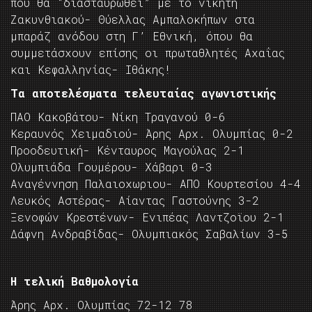
που θα “διασταυρωθεί” με το νικητή
Ζακυνθιακού- Θύελλας Αμπαλοκήπων στα
μπαράζ ανόδου στη Γ’ Εθνική, όπου θα
συμμετάσχουν επίσης οι πρωταθλητές Αχαΐας
και Κεφαλληνίας- Ιθάκης!
Τα αποτελέσματα τελευταίας αγωνιστικής
ΠΑΟ Κακοβάτου- Νίκη Τραγανού 0-6
Κεραυνός Χειμαδιού- Άρης Αρχ. Ολυμπίας 0-2
Προοδευτική- Κένταυρος Μαγούλας 2-1
Ολυμπιάδα Γουμέρου- Χάβαρι 0-3
Αναγέννηση Παλαιοχωριου- ΑΠΟ Κουρτεσίου 4-4
Λευκός Αστέρας- Αίαντας Γαστούνης 3-2
Ξενοφών Κρεστένων- Ενιπέας Λαντζοϊου 2-1
Δάφνη Ανδραβίδας- Ολυμπιακός Σαβαλίων 3-5
Η τελική Βαθμολογία
Άρης Αρχ. Ολυμπίας 72-12 78