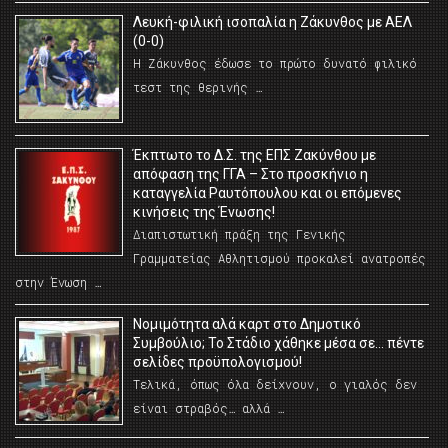
Λευκή-φιλική ισοπαλία η Ζάκυνθος με ΑΕΛ
(0-0)
Η Ζάκυνθος έδωσε το πρώτο δυνατό φιλικό
τεστ της θερινής …
Έκπτωτο το Δ.Σ. της ΕΠΣ Ζακύνθου με
απόφαση της ΓΓΑ – Στο προσκήνιο η
καταγγελία Ραυτόπουλου και οι επόμενες
κινήσεις της Ένωσης!
Διαπιστωτική πράξη της Γενικής
Γραμματείας Αθλητισμού προκαλεί ανατροπές
στην Ένωση …
Νομιμότητα αλά καρτ στο Δημοτικό
Συμβούλιο; Το Στάδιο χάθηκε μέσα σε… πέντε
σελίδες προϋπολογισμού!
Τελικά, όπως όλα δείχνουν, ο γιαλός δεν
είναι στραβός… αλλά …