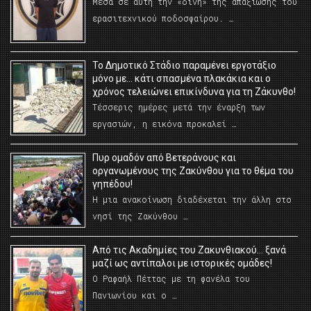
Μέσα σε αυτή την «δίνη» της απαξίωσης του
ερασιτεχνικού ποδοσφαίρου. …
Το Δημοτικό Στάδιο παραμένει εργοτάξιο
μόνο με… κάτι σπασμένα πλακάκια και ο
χρόνος τελειώνει επικίνδυνα για τη Ζάκυνθο!
Τέσσερις ημέρες μετά την έναρξη των
εργασιών, η εικόνα προκαλεί …
Πυρ ομαδόν από Βετεράνους και
οργανωμένους της Ζακύνθου για το θέμα του
γηπέδου!
Η μια ανακοίνωση διαδέχεται την άλλη στο
νησί της Ζακύνθου …
Από τις Ακαδημίες του Ζακυνθιακού… ξανά
μαζί ως αντίπαλοι με ιστορικές ομάδες!
Ο Ραφαήλ Πέττας με τη φανέλα του
Πανιωνίου και ο …