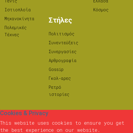
Τένις
Ελλάδα
Ιστιοπλοΐα
Κόσμος
Μηχανοκίνητα
Στήλες
Πολεμικές
Πολιτισμός
Τέχνες
Συνεντεύξεις
Συνεργασίες
Αρθρογραφία
Gossip
Γκολ-αρες
Ρετρό
ιστορίες
Cookies & Privacy
This website uses cookies to ensure you get
the best experience on our website.