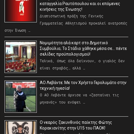
καταγγελία Ραυτόπουλου και οι επόμενες
κινήσεις της Ένωσης!
Διαπιστωτική πράξη της Γενικής
Γραμματείας Αθλητισμού προκαλεί ανατροπές
στην Ένωση …
Νομιμότητα αλά καρτ στο Δημοτικό
Συμβούλιο; Το Στάδιο χάθηκε μέσα σε… πέντε
σελίδες προϋπολογισμού!
Τελικά, όπως όλα δείχνουν, ο γιαλός δεν
είναι στραβός… αλλά …
ΑΟ Λεβάντε: Με τον Χρήστο Γερολυμάτο στην
τεχνική ηγεσία!
Ο ΑΟ Λεβάντε άρχισε να «ζεσταίνει τις
μηχανές» του ενόψει …
O νεαρός ζακυνθινός παίκτης Φώτης
Κορακιανίτης στην U15 του ΠΑΟΚ!