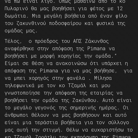
να πω είναι λίγο. Όπως μαθαίνω από το κο
Πυλαρινό θα μας βοηθήσει για φέτος με 12
δωμάτια. Μια μεγάλη βοήθεια από έναν φίλο
του ζακυνθινού ποδοσφαίρου και φυσικά της
ομάδας μας.
Τέλος, ο πρόεδρος του ΑΠΣ Ζάκυνθος
αναφέρθηκε στην απόφαση της Pimana να
βοηθήσει με μορφή χορηγίας την ομάδα.”
Είμαι σε θέση να ανακοινώσω ότι υπάρχει η
απόφαση της Pimana για να μας βοήθησε, για
να μπει χορηγός στην φανέλα . Μίλησα
τηλεφωνικά με τον κο Τζαμάλ και μου
γνωστοποίησε την απόφαση της εταιρίας να
βοηθήσει την ομάδα της Ζακύνθου. Αυτό είναι
το μεγάλο γεγονός της σημερινής ημέρας. Οι
άνθρωποι θέλουν να μας βοηθήσουν και αυτό
είναι μια τεράστια βοήθεια για τον σύλλογο
μας αυτή την στιγμή. Θέλω να ευχαριστήσω το
κο Τζαμάλ Ζοράτλυ τον εκπρόσωπο της Pimana