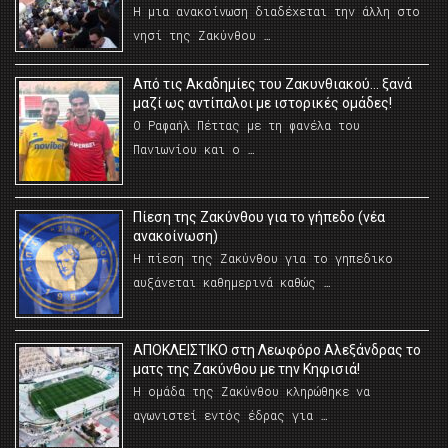
Η μια ανακοίνωση διαδέχεται την άλλη στο
νησί της Ζακύνθου …
Από τις Ακαδημίες του Ζακυνθιακού… ξανά
μαζί ως αντίπαλοι με ιστορικές ομάδες!
Ο Ραφαήλ Πέττας με τη φανέλα του
Πανιωνίου και ο …
Πίεση της Ζακύνθου για το γήπεδο (νέα
ανακοίνωση)
Η πίεση της Ζακύνθου για το γηπεδικο
αυξάνεται καθημερινά καθώς …
AΠΟΚΛΕΙΣΤΙΚΟ στη Λεωφόρο Αλεξάνδρας το
ματς της Ζακύνθου με την Κηφισιά!
Η ομάδα της Ζακύνθου κληρώθηκε να
αγωνιστεί εντός έδρας για …