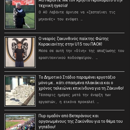
ΑΟ Λεβάντε: Με τον Χρήστο Γερολυμάτο στην
τεχνική ηγεσία!
Ο ΑΟ Λεβάντε άρχισε να «ζεσταίνει τις
μηχανές» του ενόψει …
O νεαρός ζακυνθινός παίκτης Φώτης
Κορακιανίτης στην U15 του ΠΑΟΚ!
Μέσα σε αυτή την «δίνη» της απαξίωσης του
ερασιτεχνικού ποδοσφαίρου. …
Το Δημοτικό Στάδιο παραμένει εργοτάξιο
μόνο με… κάτι σπασμένα πλακάκια και ο
χρόνος τελειώνει επικίνδυνα για τη Ζάκυνθο!
Τέσσερις ημέρες μετά την έναρξη των
εργασιών, η εικόνα προκαλεί …
Πυρ ομαδόν από Βετεράνους και
οργανωμένους της Ζακύνθου για το θέμα του
γηπέδου!