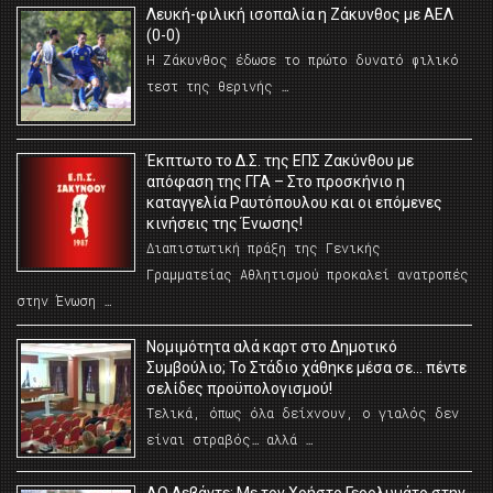
Λευκή-φιλική ισοπαλία η Ζάκυνθος με ΑΕΛ
(0-0)
Η Ζάκυνθος έδωσε το πρώτο δυνατό φιλικό
τεστ της θερινής …
Έκπτωτο το Δ.Σ. της ΕΠΣ Ζακύνθου με
απόφαση της ΓΓΑ – Στο προσκήνιο η
καταγγελία Ραυτόπουλου και οι επόμενες
κινήσεις της Ένωσης!
Διαπιστωτική πράξη της Γενικής
Γραμματείας Αθλητισμού προκαλεί ανατροπές
στην Ένωση …
Νομιμότητα αλά καρτ στο Δημοτικό
Συμβούλιο; Το Στάδιο χάθηκε μέσα σε… πέντε
σελίδες προϋπολογισμού!
Τελικά, όπως όλα δείχνουν, ο γιαλός δεν
είναι στραβός… αλλά …