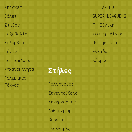
Μπάσκετ
Γ.Γ.Α-ΕΠΟ
Βόλεϊ
SUPER LEAGUE 2
Στίβος
Γ’ Εθνική
Tοξοβολία
Σούπερ Λίγκα
Κολύμβηση
Περιφέρεια
Τένις
Ελλάδα
Ιστιοπλοΐα
Κόσμος
Μηχανοκίνητα
Στήλες
Πολεμικές
Πολιτισμός
Τέχνες
Συνεντεύξεις
Συνεργασίες
Αρθρογραφία
Gossip
Γκολ-αρες