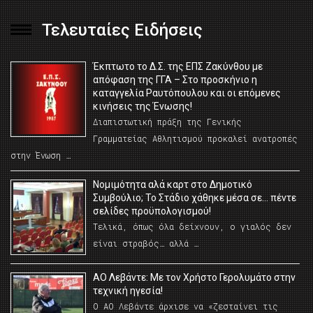
Τελευταίες Ειδήσεις
Έκπτωτο το Δ.Σ. της ΕΠΣ Ζακύνθου με
απόφαση της ΓΓΑ – Στο προσκήνιο η
καταγγελία Ραυτόπουλου και οι επόμενες
κινήσεις της Ένωσης!
Διαπιστωτική πράξη της Γενικής
Γραμματείας Αθλητισμού προκαλεί ανατροπές
στην Ένωση …
Νομιμότητα αλά καρτ στο Δημοτικό
Συμβούλιο; Το Στάδιο χάθηκε μέσα σε… πέντε
σελίδες προϋπολογισμού!
Τελικά, όπως όλα δείχνουν, ο γιαλός δεν
είναι στραβός… αλλά …
ΑΟ Λεβάντε: Με τον Χρήστο Γερολυμάτο στην
τεχνική ηγεσία!
Ο ΑΟ Λεβάντε άρχισε να «ζεσταίνει τις