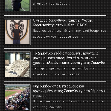
μηχανές» του ενόψει …
O νεαρός ζακυνθινός παίκτης Φώτης
Κορακιανίτης στην U15 του ΠΑΟΚ!
Μέσα σε αυτή την «δίνη» της απαξίωσης του
ερασιτεχνικού ποδοσφαίρου. …
Το Δημοτικό Στάδιο παραμένει εργοτάξιο
μόνο με… κάτι σπασμένα πλακάκια και ο
χρόνος τελειώνει επικίνδυνα για τη Ζάκυνθο!
Τέσσερις ημέρες μετά την έναρξη των
εργασιών, η εικόνα προκαλεί …
Πυρ ομαδόν από Βετεράνους και
οργανωμένους της Ζακύνθου για το θέμα του
γηπέδου!
Η μια ανακοίνωση διαδέχεται την άλλη στο
νησί της Ζακύνθου …