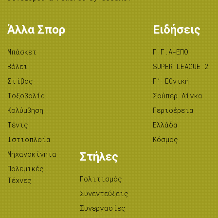
Άλλα Σπορ
Ειδήσεις
Μπάσκετ
Γ.Γ.Α-ΕΠΟ
Βόλεϊ
SUPER LEAGUE 2
Στίβος
Γ’ Εθνική
Tοξοβολία
Σούπερ Λίγκα
Κολύμβηση
Περιφέρεια
Τένις
Ελλάδα
Ιστιοπλοΐα
Κόσμος
Μηχανοκίνητα
Στήλες
Πολεμικές
Πολιτισμός
Τέχνες
Συνεντεύξεις
Συνεργασίες