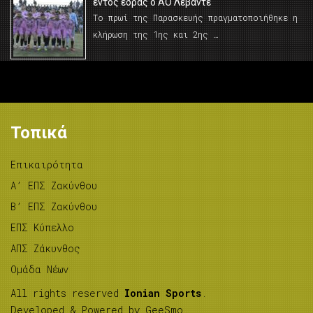
εντός έδρας ο ΑΟ Λεβάντε
Το πρωί της Παρασκευής πραγματοποιήθηκε η
κλήρωση της 1ης και 2ης …
Τοπικά
Επικαιρότητα
A’ ΕΠΣ Ζακύνθου
B’ ΕΠΣ Ζακύνθου
ΕΠΣ Κύπελλο
ΑΠΣ Ζάκυνθος
Ομάδα Νέων
All rights reserved
Ionian Sports
.
Developed & Powered by
GeeSmo
.