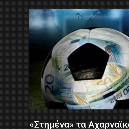
«Στημένα» τα Αχαρναϊκ