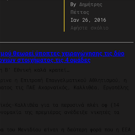
By
Δημήτρης
Πέττας
Ιαν 26, 2016
Αφήστε σχόλιο
σμού θεωρεί ύποπτες χειραγώγησης τις δύο
ονιών στοιχήματος τις 4 ομάδες
η Β’ Εθνική καλά κρατεί…
ρινε η Επιτροπή Επαγγελματικού Αθλητισμού, η
ματος τις ΠΑΕ Αχαρναϊκός, Καλλιθέα, Εργοτέλης
αϊκός-Καλλιθέα για τα περυσινά πλέι οφ (14
ονομαχία της πρεμιέρας ανέδειξε νικητές τα
δα του Μενιδίου είναι η δεύτερη φορά που η ΕΕΑ