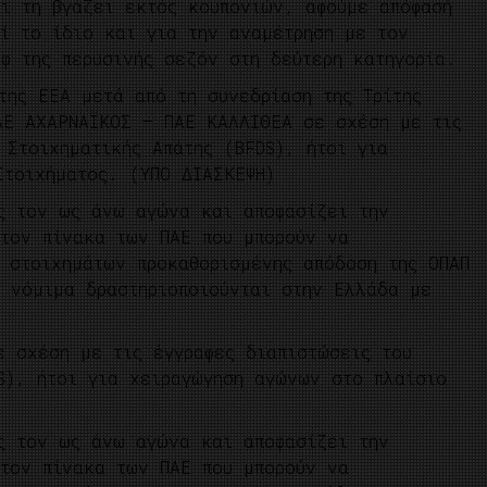
αι τη βγάζει εκτός κουπονιών, αφού
με απόφασή
ί το ίδιο και για την αναμέτρηση με τον
φ της περυσινής σεζόν στη δεύτερη κατηγορία.
της ΕΕΑ μετά από τη συνεδρίαση της Τρίτης
ΑΕ ΑΧΑΡΝΑΪΚΟΣ – ΠΑΕ ΚΑΛΛΙΘΕΑ σε σχέση με τις
 Στοιχηματικής Απάτης (BFDS), ήτοι για
Στοιχήματος. (ΥΠΟ ΔΙΑΣΚΕΨΗ)
ης τον ως άνω αγώνα και αποφασίζει την
τον πίνακα των ΠΑΕ που μπορούν να
 στοιχημάτων προκαθορισμένης απόδοση της ΟΠΑΠ
 νόμιμα δραστηριοποιούνται στην Ελλάδα με
ε σχέση με τις έγγραφες διαπιστώσεις του
S), ήτοι για χειραγώγηση αγώνων στο πλαίσιο
ης τον ως άνω αγώνα και αποφασίζει την
τον πίνακα των ΠΑΕ που μπορούν να