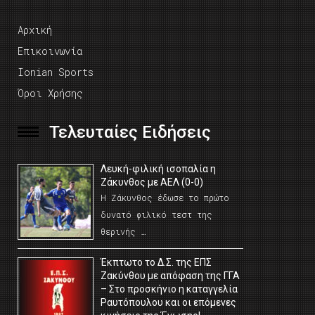
Αρχική
Επικοινωνία
Ionian Sports
Όροι Χρήσης
Τελευταίες Ειδήσεις
Λευκή-φιλική ισοπαλία η
Ζάκυνθος με ΑΕΛ (0-0)
Η Ζάκυνθος έδωσε το πρώτο
δυνατό φιλικό τεστ της
θερινής …
Έκπτωτο το Δ.Σ. της ΕΠΣ
Ζακύνθου με απόφαση της ΓΓΑ
– Στο προσκήνιο η καταγγελία
Ραυτόπουλου και οι επόμενες