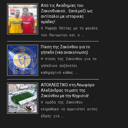
Από τις Ακαδημίες του
Ζακυνθιακού… ξανά μαζί ως
αντίπαλοι με ιστορικές
ομάδες!
Ο Ραφαήλ Πέττας με τη φανέλα
του Πανιωνίου και ο …
Πίεση της Ζακύνθου για το
γήπεδο (νέα ανακοίνωση)
Η πίεση της Ζακύνθου για το
γηπεδικο αυξάνεται
καθημερινά καθώς …
AΠΟΚΛΕΙΣΤΙΚΟ στη Λεωφόρο
Αλεξάνδρας το ματς της
Ζακύνθου με την Κηφισιά!
Η ομάδα της Ζακύνθου
κληρώθηκε να αγωνιστεί εντός
έδρας για …