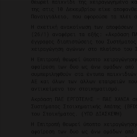
θεωρεί παιχνίδι της χειραγωγημένο κ
της στις 10 Δεκεμβρίου
είχε αποφανθε
Παναιγιάλειο, που αφορούσε τα πλέι ο
Η σχετική ανακοίνωση των αποφάσεων 
(26/1) αναφέρει τα εξής: «Ακρόαση Π
έγγραφες διαπιστώσεις του Συστήματος
χειραγώγηση αγώνων στο πλαίσιο του 
Η Επιτροπή θεωρεί ύποπτο χειραγώγησ
αφαίρεση των δυο ως άνω ομάδων από 
συμπεριληφθούν στα έντυπα παιχνιδιών
ΑΕ και όλων των άλλων εταιρειών που
αντικείμενο τον στοιχηματισμό.
Ακρόαση ΠΑΕ ΕΡΓΟΤΕΛΗΣ – ΠΑΕ ΧΑΝΙΑ σ
Συστήματος Στοιχηματικής Απάτης (BFD
του Στοιχήματος. (ΥΠΟ ΔΙΑΣΚΕΨΗ)
Η Επιτροπή θεωρεί ύποπτο χειραγώγησ
αφαίρεση των δυο ως άνω ομάδων από 