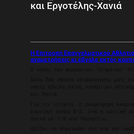
και Εργοτέλης-Χανιά
Η Επιτροπή Επαγγελματικού Αθλητι
αναμετρήσεις κι έβγαλε εκτός κουπ
Ο χορός των φερόμενων “στημένων” στ
Άλλα δύο ύποπτα χειραγώγησης ματς έκ
οποία έβγαλε εκτός κουπονιών στοιχή
και Χανιά.
Για την ιστορία, η αναμέτρηση Αχαρν
Ιουνίου) έληξε 0-2, ενώ η κρητική μ
Χανιά με 1-0 στο Παγκρήτιο.
Αξίζει να σημειωθεί ότι για την ομά