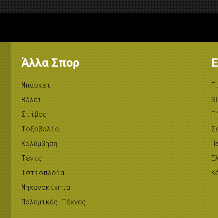
Άλλα Σπορ
Ε
Μπάσκετ
Γ
Βόλεϊ
S
Στίβος
Γ
Tοξοβολία
Σ
Κολύμβηση
Π
Τένις
Ε
Ιστιοπλοΐα
Κ
Μηχανοκίνητα
Πολεμικές Τέχνες