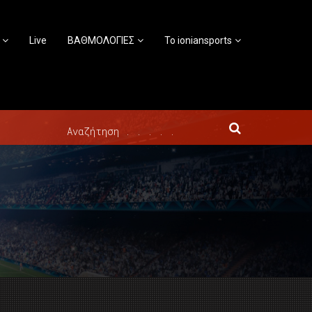
Live
ΒΑΘΜΟΛΟΓΙΕΣ
Το ioniansports