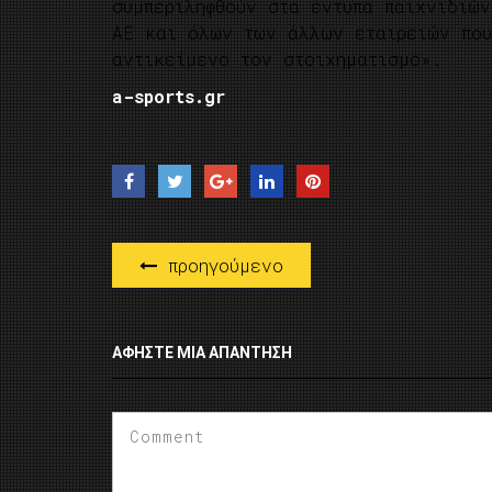
συμπεριληφθούν στα έντυπα παιχνιδιών
ΑΕ και όλων των άλλων εταιρειών που
αντικείμενο τον στοιχηματισμό».
a-sports.gr
προηγούμενο
ΑΦΉΣΤΕ ΜΙΑ ΑΠΆΝΤΗΣΗ