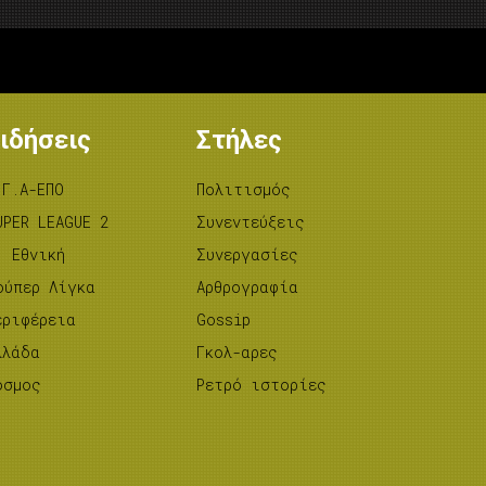
ιδήσεις
Στήλες
.Γ.Α-ΕΠΟ
Πολιτισμός
UPER LEAGUE 2
Συνεντεύξεις
’ Εθνική
Συνεργασίες
ούπερ Λίγκα
Αρθρογραφία
εριφέρεια
Gossip
λλάδα
Γκολ-αρες
όσμος
Ρετρό ιστορίες