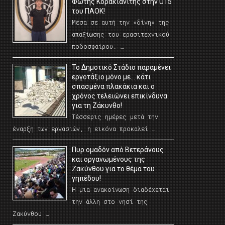
Φώτης Κορακιανίτης στην U15
του ΠΑΟΚ!
Μέσα σε αυτή την «δίνη» της
απαξίωσης του ερασιτεχνικού
ποδοσφαίρου. …
Το Δημοτικό Στάδιο παραμένει
εργοτάξιο μόνο με… κάτι
σπασμένα πλακάκια και ο
χρόνος τελειώνει επικίνδυνα
για τη Ζάκυνθο!
Τέσσερις ημέρες μετά την
έναρξη των εργασιών, η εικόνα προκαλεί …
Πυρ ομαδόν από Βετεράνους
και οργανωμένους της
Ζακύνθου για το θέμα του
γηπέδου!
Η μια ανακοίνωση διαδέχεται
την άλλη στο νησί της
Ζακύνθου …