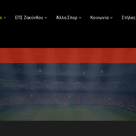
ο
ΕΠΣ Ζακύνθου
Άλλα Σπορ
Κοινωνία
Στήλες