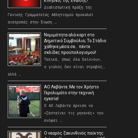
κινήσεις της Ένωσης!
Διαπιστωτική πράξη της
Γενικής Γραμματείας Αθλητισμού προκαλεί
ανατροπές στην Ένωση …
Νομιμότητα αλά καρτ στο
Δημοτικό Συμβούλιο; Το Στάδιο
χάθηκε μέσα σε… πέντε
σελίδες προϋπολογισμού!
Τελικά, όπως όλα δείχνουν,
ο γιαλός δεν είναι στραβός…
αλλά …
ΑΟ Λεβάντε: Με τον Χρήστο
Γερολυμάτο στην τεχνική
ηγεσία!
Ο ΑΟ Λεβάντε άρχισε να
«ζεσταίνει τις μηχανές» του
ενόψει …
O νεαρός ζακυνθινός παίκτης