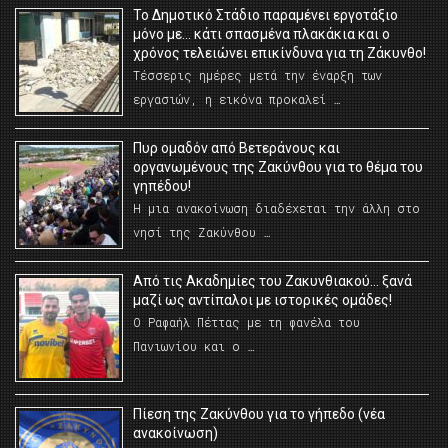
Το Δημοτικό Στάδιο παραμένει εργοτάξιο
μόνο με… κάτι σπασμένα πλακάκια και ο
χρόνος τελειώνει επικίνδυνα για τη Ζάκυνθο!
Τέσσερις ημέρες μετά την έναρξη των
εργασιών, η εικόνα προκαλεί …
Πυρ ομαδόν από Βετεράνους και
οργανωμένους της Ζακύνθου για το θέμα του
γηπέδου!
Η μια ανακοίνωση διαδέχεται την άλλη στο
νησί της Ζακύνθου …
Από τις Ακαδημίες του Ζακυνθιακού… ξανά
μαζί ως αντίπαλοι με ιστορικές ομάδες!
Ο Ραφαήλ Πέττας με τη φανέλα του
Πανιωνίου και ο …
Πίεση της Ζακύνθου για το γήπεδο (νέα
ανακοίνωση)