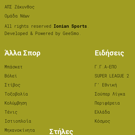
ΑΠΣ Ζάκυνθος
Ομάδα Νέων
All rights reserved
Ionian Sports
.
Developed & Powered by
GeeSmo
.
Άλλα Σπορ
Ειδήσεις
Μπάσκετ
Γ.Γ.Α-ΕΠΟ
Βόλεϊ
SUPER LEAGUE 2
Στίβος
Γ’ Εθνική
Tοξοβολία
Σούπερ Λίγκα
Κολύμβηση
Περιφέρεια
Τένις
Ελλάδα
Ιστιοπλοΐα
Κόσμος
Μηχανοκίνητα
Στήλες