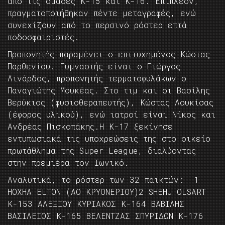
από τις ομάδες Κ-15 και Κ-16. Επιπλέον,
πραγματοποιήθηκαν πέντε μεταγραφές, ενώ
συνεχίζουν από το περσινό ρόστερ επτά
ποδοσφαιριστές.
Προπονητής παραμένει ο επιτυχημένος Κώστας
Παρθενίου. Γυμναστής είναι ο Γιώργος
Λινάρδος, προπονητής τερματοφυλάκων ο
Παναγιώτης Μουκέας. Στο τιμ και οι Βασίλης
Βερύκιος (φυσιοθεραπευτής), Κώστας Λουκίσας
(έφορος υλικού), ενώ ιατροί είναι Νίκος και
Ανδρέας Πισκοπάκης.Η Κ-17 ξεκίνησε
εντυπωσιακά τις υποχρεώσεις της στο οικείο
πρωτάθλημα της Super League, διαλύοντας
στην πρεμιέρα τον Ιωνικό.
Αναλυτικά, το ρόστερ των 32 παικτών: 1
HOXHA ELTON (ΑΟ ΚΡΥΟΝΕΡΙΟΥ)2 SHEHU OLSART
Κ-153 ΑΛΕΞΙΟΥ ΚΥΡΙΑΚΟΣ Κ-164 ΒΑΒΙΛΗΣ
ΒΑΣΙΛΕΙΟΣ Κ-165 ΒΕΛΕΝΤΖΑΣ ΣΠΥΡΙΔΩΝ Κ-176