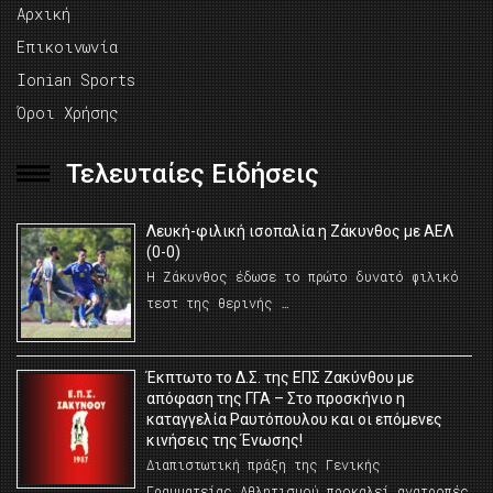
Αρχική
Επικοινωνία
Ionian Sports
Όροι Χρήσης
Τελευταίες Ειδήσεις
Λευκή-φιλική ισοπαλία η Ζάκυνθος με ΑΕΛ
(0-0)
Η Ζάκυνθος έδωσε το πρώτο δυνατό φιλικό
τεστ της θερινής …
Έκπτωτο το Δ.Σ. της ΕΠΣ Ζακύνθου με
απόφαση της ΓΓΑ – Στο προσκήνιο η
καταγγελία Ραυτόπουλου και οι επόμενες
κινήσεις της Ένωσης!
Διαπιστωτική πράξη της Γενικής
Γραμματείας Αθλητισμού προκαλεί ανατροπές