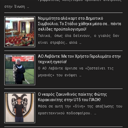
στην Ένωση …
Νομιμότητα αλά καρτ στο Δημοτικό
Συμβούλιο; Το Στάδιο χάθηκε μέσα σε… πέντε
σελίδες προϋπολογισμού!
Τελικά, όπως όλα δείχνουν, ο γιαλός δεν
είναι στραβός… αλλά …
ΑΟ Λεβάντε: Με τον Χρήστο Γερολυμάτο στην
τεχνική ηγεσία!
Ο ΑΟ Λεβάντε άρχισε να «ζεσταίνει τις
μηχανές» του ενόψει …
O νεαρός ζακυνθινός παίκτης Φώτης
Κορακιανίτης στην U15 του ΠΑΟΚ!
Μέσα σε αυτή την «δίνη» της απαξίωσης του
ερασιτεχνικού ποδοσφαίρου. …