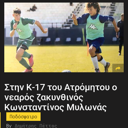
Στην Κ-17 του Ατρόμητου ο
νεαρός ζακυνθινός
Κωνσταντίνος Μυλωνάς
Ποδόσφαιρο
By
Δημήτρης Πέττας