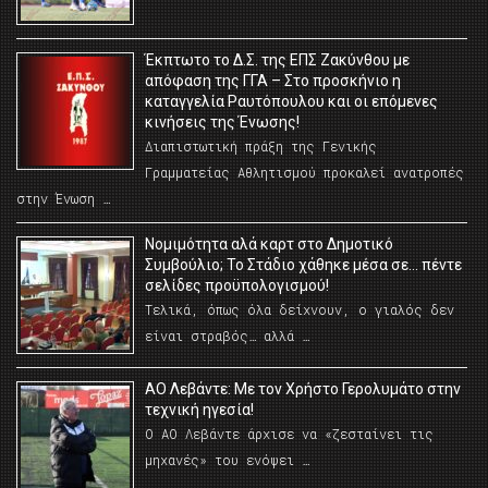
Έκπτωτο το Δ.Σ. της ΕΠΣ Ζακύνθου με
απόφαση της ΓΓΑ – Στο προσκήνιο η
καταγγελία Ραυτόπουλου και οι επόμενες
κινήσεις της Ένωσης!
Διαπιστωτική πράξη της Γενικής
Γραμματείας Αθλητισμού προκαλεί ανατροπές
στην Ένωση …
Νομιμότητα αλά καρτ στο Δημοτικό
Συμβούλιο; Το Στάδιο χάθηκε μέσα σε… πέντε
σελίδες προϋπολογισμού!
Τελικά, όπως όλα δείχνουν, ο γιαλός δεν
είναι στραβός… αλλά …
ΑΟ Λεβάντε: Με τον Χρήστο Γερολυμάτο στην
τεχνική ηγεσία!
Ο ΑΟ Λεβάντε άρχισε να «ζεσταίνει τις
μηχανές» του ενόψει …