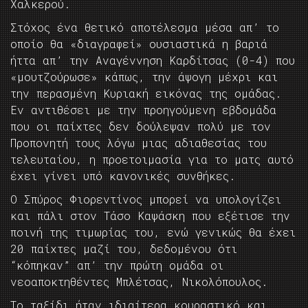
Χαλκερού.
Στόχος ένα θετικό αποτέλεσμα μέσα απ’ το
οποίο θα «διαγραφεί» ουσιαστικά η βαριά
ήττα απ’ την Αναγέννηση Καρδίτσας (0-4) που
«μουτζούρωσε» κάπως, την άψογη μέχρι και
την περασμένη Κυριακή εικόνας της ομάδας.
Εν αντιθέσει με την προηγούμενη εβδομάδα
που οι παίχτες δεν δούλεψαν πολύ με τον
Προπονητή τους λόγω μιας αδιαθεσίας του
τελευταίου, η προετοιμασία για το ματς αυτό
έχει γίνει υπό κανονικές συνθήκες.
Ο Σπύρος Φιορεντίνος μπορεί να υπολογίζει
και πάλι στον Τάσο Καψάσκη που εξέτισε την
ποινή της τιμωρίας του, ενώ γενικώς θα έχει
20 παίχτες μαζί του, δεδομένου ότι
“κόπηκαν” απ’ την πρώτη ομάδα οι
νεοαποκτηθέντες Μπλέτσας, Νικολόπουλος.
Το ταξίδι ήταν ιδιαίτερα κουραστικό και