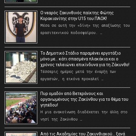
O νεαρός ζακυνθινός παίκτης Φώτης
Κορακιανίτης στην U15 του ΠΑΟΚ!
Μέσα σε αυτή την «δίνη» της απαξίωσης του
ερασιτεχνικού ποδοσφαίρου. …
Το Δημοτικό Στάδιο παραμένει εργοτάξιο
μόνο με… κάτι σπασμένα πλακάκια και ο
χρόνος τελειώνει επικίνδυνα για τη Ζάκυνθο!
Τέσσερις ημέρες μετά την έναρξη των
εργασιών, η εικόνα προκαλεί …
Πυρ ομαδόν από Βετεράνους και
οργανωμένους της Ζακύνθου για το θέμα του
γηπέδου!
Η μια ανακοίνωση διαδέχεται την άλλη στο
νησί της Ζακύνθου …
Από τις Ακαδημίες του Ζακυνθιακού… ξανά