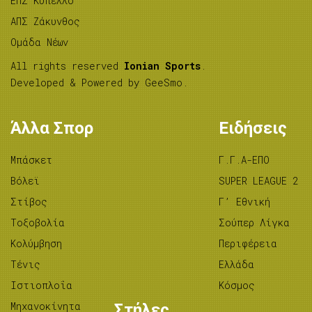
ΕΠΣ Κύπελλο
ΑΠΣ Ζάκυνθος
Ομάδα Νέων
All rights reserved
Ionian Sports
.
Developed & Powered by
GeeSmo
.
Άλλα Σπορ
Ειδήσεις
Μπάσκετ
Γ.Γ.Α-ΕΠΟ
Βόλεϊ
SUPER LEAGUE 2
Στίβος
Γ’ Εθνική
Tοξοβολία
Σούπερ Λίγκα
Κολύμβηση
Περιφέρεια
Τένις
Ελλάδα
Ιστιοπλοΐα
Κόσμος
Μηχανοκίνητα
Στήλες