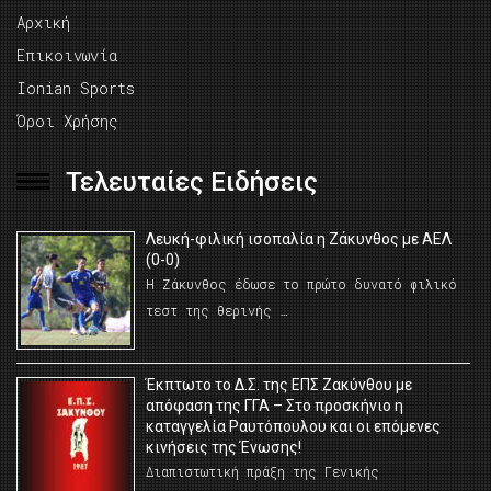
Αρχική
Επικοινωνία
Ionian Sports
Όροι Χρήσης
Τελευταίες Ειδήσεις
Λευκή-φιλική ισοπαλία η Ζάκυνθος με ΑΕΛ
(0-0)
Η Ζάκυνθος έδωσε το πρώτο δυνατό φιλικό
τεστ της θερινής …
Έκπτωτο το Δ.Σ. της ΕΠΣ Ζακύνθου με
απόφαση της ΓΓΑ – Στο προσκήνιο η
καταγγελία Ραυτόπουλου και οι επόμενες
κινήσεις της Ένωσης!
Διαπιστωτική πράξη της Γενικής