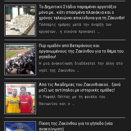
Το Δημοτικό Στάδιο παραμένει εργοτάξιο
μόνο με… κάτι σπασμένα πλακάκια και ο
χρόνος τελειώνει επικίνδυνα για τη Ζάκυνθο!
Τέσσερις ημέρες μετά την έναρξη των
εργασιών, η εικόνα προκαλεί …
Πυρ ομαδόν από Βετεράνους και
οργανωμένους της Ζακύνθου για το θέμα του
γηπέδου!
Η μια ανακοίνωση διαδέχεται την άλλη στο
νησί της Ζακύνθου …
Από τις Ακαδημίες του Ζακυνθιακού… ξανά
μαζί ως αντίπαλοι με ιστορικές ομάδες!
Ο Ραφαήλ Πέττας με τη φανέλα του
Πανιωνίου και ο …
Πίεση της Ζακύνθου για το γήπεδο (νέα
ανακοίνωση)