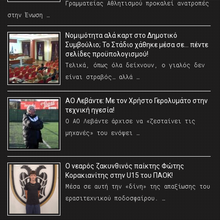
Γραμματείας Αθλητισμού προκαλεί ανατροπές
στην Ένωση …
Νομιμότητα αλά καρτ στο Δημοτικό
Συμβούλιο; Το Στάδιο χάθηκε μέσα σε… πέντε
σελίδες προϋπολογισμού!
Τελικά, όπως όλα δείχνουν, ο γιαλός δεν
είναι στραβός… αλλά …
ΑΟ Λεβάντε: Με τον Χρήστο Γερολυμάτο στην
τεχνική ηγεσία!
Ο ΑΟ Λεβάντε άρχισε να «ζεσταίνει τις
μηχανές» του ενόψει …
O νεαρός ζακυνθινός παίκτης Φώτης
Κορακιανίτης στην U15 του ΠΑΟΚ!
Μέσα σε αυτή την «δίνη» της απαξίωσης του
ερασιτεχνικού ποδοσφαίρου. …