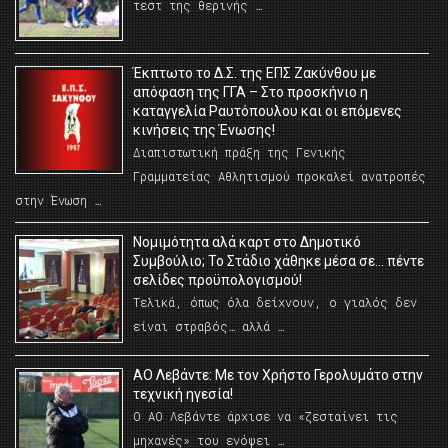
τεστ της θερινής …
Έκπτωτο το Δ.Σ. της ΕΠΣ Ζακύνθου με
απόφαση της ΓΓΑ – Στο προσκήνιο η
καταγγελία Ραυτόπουλου και οι επόμενες
κινήσεις της Ένωσης!
Διαπιστωτική πράξη της Γενικής
Γραμματείας Αθλητισμού προκαλεί ανατροπές
στην Ένωση …
Νομιμότητα αλά καρτ στο Δημοτικό
Συμβούλιο; Το Στάδιο χάθηκε μέσα σε… πέντε
σελίδες προϋπολογισμού!
Τελικά, όπως όλα δείχνουν, ο γιαλός δεν
είναι στραβός… αλλά …
ΑΟ Λεβάντε: Με τον Χρήστο Γερολυμάτο στην
τεχνική ηγεσία!
Ο ΑΟ Λεβάντε άρχισε να «ζεσταίνει τις
μηχανές» του ενόψει …