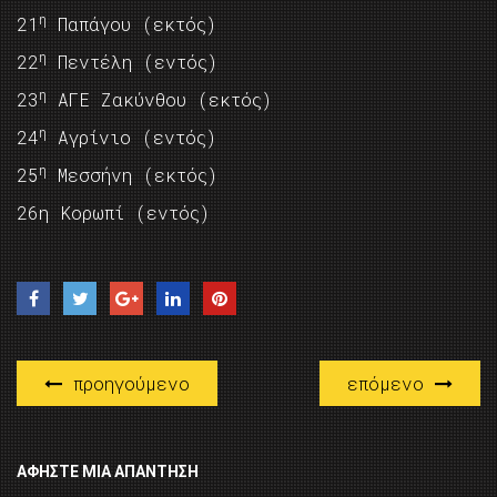
η
21
Παπάγου (εκτός)
η
22
Πεντέλη (εντός)
η
23
ΑΓΕ Ζακύνθου (εκτός)
η
24
Αγρίνιο (εντός)
η
25
Μεσσήνη (εκτός)
26η Κορωπί (εντός)
προηγούμενο
επόμενο
ΑΦΉΣΤΕ ΜΙΑ ΑΠΆΝΤΗΣΗ