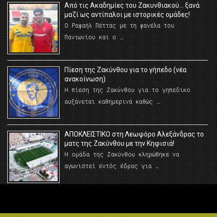
Από τις Ακαδημίες του Ζακυνθιακού… ξανά
μαζί ως αντίπαλοι με ιστορικές ομάδες!
Ο Ραφαήλ Πέττας με τη φανέλα του
Πανιωνίου και ο …
Πίεση της Ζακύνθου για το γήπεδο (νέα
ανακοίνωση)
Η πίεση της Ζακύνθου για το γηπεδικο
αυξάνεται καθημερινά καθώς …
AΠΟΚΛΕΙΣΤΙΚΟ στη Λεωφόρο Αλεξάνδρας το
ματς της Ζακύνθου με την Κηφισιά!
Η ομάδα της Ζακύνθου κληρώθηκε να
αγωνιστεί εντός έδρας για …