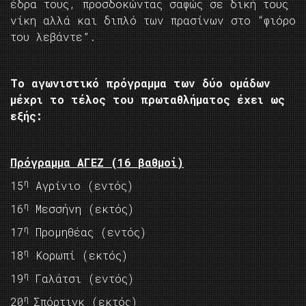
έδρα τους, προσδοκώντας σαφώς σε δική τους
νίκη αλλά και διπλό των πρασίνων στο “φιόρο
του λεβάντε”.
Το αγωνιστικό πρόγραμμα των δύο ομάδων
μέχρι το τέλος του πρωταθλήματος έχει ως
εξής:
Πρόγραμμα ΑΓΕΖ (16 βαθμοί)
η
15
Αγρίνιο (εντός)
η
16
Μεσσήνη (εκτός)
η
17
Προμηθέας (εντός)
η
18
Κορωπί (εκτός)
η
19
Γαλάτσι (εντός)
η
20
Σπόρτιγκ (εκτός)