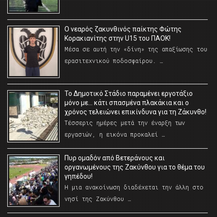
O νεαρός ζακυνθινός παίκτης Φώτης
Κορακιανίτης στην U15 του ΠΑΟΚ!
Μέσα σε αυτή την «δίνη» της απαξίωσης του
ερασιτεχνικού ποδοσφαίρου. …
Το Δημοτικό Στάδιο παραμένει εργοτάξιο
μόνο με… κάτι σπασμένα πλακάκια και ο
χρόνος τελειώνει επικίνδυνα για τη Ζάκυνθο!
Τέσσερις ημέρες μετά την έναρξη των
εργασιών, η εικόνα προκαλεί …
Πυρ ομαδόν από Βετεράνους και
οργανωμένους της Ζακύνθου για το θέμα του
γηπέδου!
Η μια ανακοίνωση διαδέχεται την άλλη στο
νησί της Ζακύνθου …